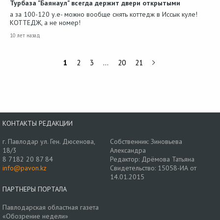
Турбаза "Баянаул" всегда держит двери открытыми
а за 100-120 у.е- можно вообще снять коттедж в Иссык куле!
КОТТЕДЖ, а не номер!
10 лет назад
1
2
3
…
20
21
КОНТАКТЫ РЕДАКЦИИ
г. Павлодар ул. Ген. Дюсенова,
Собственник: Зиновьева
18/3
Александра
8 7182 20 87 84
Редактор: Дрёмова Татьяна
info@pavon.kz
Свидетельство: 15058-ИА от
14.01.2015
ПАРТНЕРЫ ПОРТАЛА
Павлодарская областная газета
«Обозрение недели»