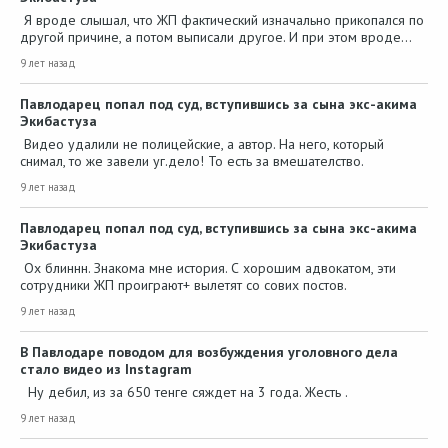
Я вроде слышал, что ЖП фактический изначально прикопался по
другой причине, а потом выписали другое. И при этом вроде…
9 лет назад
Павлодарец попал под суд, вступившись за сына экс-акима
Экибастуза
Видео удалили не полицейские, а автор. На него, который
снимал, то же завели уг.дело! То есть за вмешателство.
9 лет назад
Павлодарец попал под суд, вступившись за сына экс-акима
Экибастуза
Ох блиннн. Знакома мне история. С хорошим адвокатом, эти
сотрудники ЖП проиграют+ вылетят со сових постов.
9 лет назад
В Павлодаре поводом для возбуждения уголовного дела
стало видео из Instagram
Ну дебил, из за 650 тенге сяждет на 3 года. Жесть .
9 лет назад