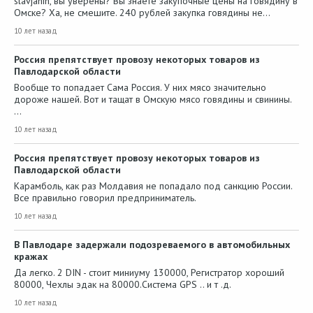
slavjanin, вы уверены? Вы знаете закупочные цены на говядину в
Омске? Ха, не смешите. 240 рублей закупка говядины не…
10 лет назад
Россия препятствует провозу некоторых товаров из
Павлодарской области
Вообще то попадает Сама Россия. У них мясо значительно
дороже нашей. Вот и тащат в Омскую мясо говядины и свинины.
…
10 лет назад
Россия препятствует провозу некоторых товаров из
Павлодарской области
Карамболь, как раз Молдавия не попадало под санкцию России.
Все правильно говорил предприниматель.
10 лет назад
В Павлодаре задержали подозреваемого в автомобильных
кражах
Да легко. 2 DIN - стоит миниуму 130000, Регистратор хороший
80000, Чехлы эдак на 80000.Система GPS .. и т .д.
10 лет назад