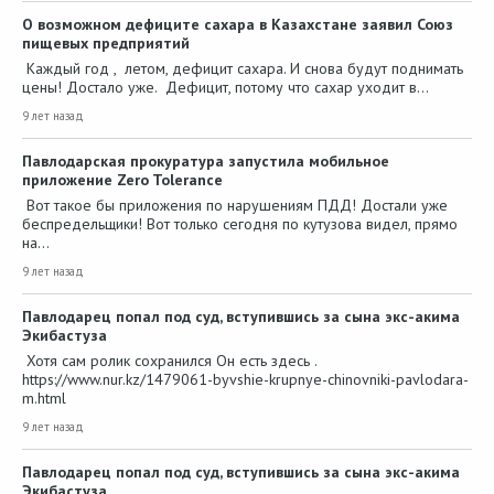
О возможном дефиците сахара в Казахстане заявил Союз
пищевых предприятий
Каждый год , летом, дефицит сахара. И снова будут поднимать
цены! Достало уже. Дефицит, потому что сахар уходит в…
9 лет назад
Павлодарская прокуратура запустила мобильное
приложение Zero Tolerance
Вот такое бы приложения по нарушениям ПДД! Достали уже
беспредельщики! Вот только сегодня по кутузова видел, прямо
на…
9 лет назад
Павлодарец попал под суд, вступившись за сына экс-акима
Экибастуза
Хотя сам ролик сохранился Он есть здесь .
https://www.nur.kz/1479061-byvshie-krupnye-chinovniki-pavlodara-
m.html
9 лет назад
Павлодарец попал под суд, вступившись за сына экс-акима
Экибастуза