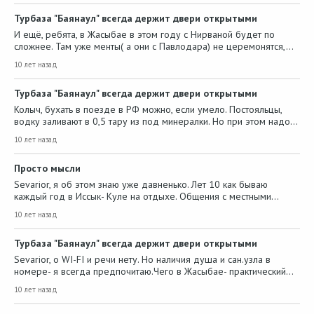
Турбаза "Баянаул" всегда держит двери открытыми
И ещё, ребята, в Жасыбае в этом году с Нирваной будет по
сложнее. Там уже менты( а они с Павлодара) не церемонятся,…
10 лет назад
Турбаза "Баянаул" всегда держит двери открытыми
Колыч, бухать в поезде в РФ можно, если умело. Постояльцы,
водку заливают в 0,5 тару из под минералки. Но при этом надо…
10 лет назад
Просто мысли
Sevarior, я об этом знаю уже давненько. Лет 10 как бываю
каждый год в Иссык- Куле на отдыхе. Общения с местными…
10 лет назад
Турбаза "Баянаул" всегда держит двери открытыми
Sevarior, о WI-FI и речи нету. Но наличия душа и сан.узла в
номере- я всегда предпочитаю.Чего в Жасыбае- практический…
10 лет назад