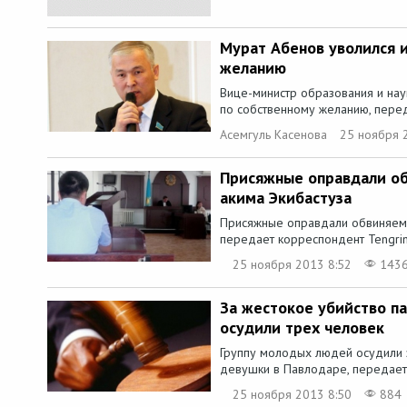
Мурат Абенов уволился 
желанию
Вице-министр образования и нау
по собственному желанию, перед
Асемгуль Касенова
25 ноября 
Присяжные оправдали об
акима Экибастуза
Присяжные оправдали обвиняемог
передает корреспондент Tengrine
25 ноября 2013 8:52
143
За жестокое убийство п
осудили трех человек
Группу молодых людей осудили з
девушки в Павлодаре, передает 
25 ноября 2013 8:50
884