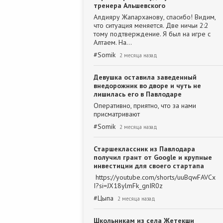
тренера Альшевского
Алдияру Жапарханову, спасибо! Видим,
что ситуация меняется. Две ничьи 2:2
тому подтверждение. Я был на игре с
Алтаем. На…
#
Somik
2 месяца назад
Девушка оставила заведенный
внедорожник во дворе и чуть не
лишилась его в Павлодаре
Оперативно, приятно, что за нами
присматривают
#
Somik
2 месяца назад
Старшеклассник из Павлодара
получил грант от Google и крупные
инвестиции для своего стартапа
https://youtube.com/shorts/uuBqwFAVCx
I?si=JX18ylmFk_gnIR0z
#
Цыпа
2 месяца назад
Школьникам из села Жетекши