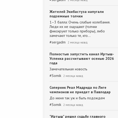
2 месяца назад
Жителей Экибастуза напугали
подземные толчки
1–3 балла: Очень слабые колебания.
Люди их не ощущают (толчки
фиксируют только приборы), либо
замечают только те, кто…
#
sergadm
2 месяца назад
Полностью запустить канал Иртыш-
Успенка рассчитывают осенью 2026
года
Замечательная новость
#
Somik
2 месяца назад
Соперник Реал Мадрида по Лиге
чемпионов не приедет в Павлодар
До июня так уж и быть подождем
#
Somik
2 месяца назад
"Иртыш" решил судьбу главного