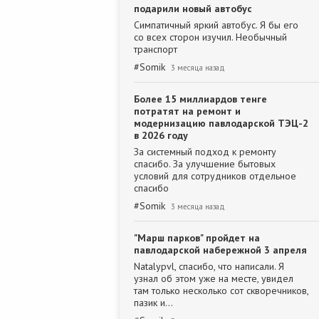
подарили новый автобус
Симпатичный яркий автобус. Я бы его
со всех сторон изучил. Необычный
транспорт
#
Somik
3 месяца назад
Более 15 миллиардов тенге
потратят на ремонт и
модернизацию павлодарской ТЭЦ-2
в 2026 году
За системный подход к ремонту
спасибо. За улучшение бытовых
условий для сотрудников отдельное
спасибо
#
Somik
3 месяца назад
"Марш парков" пройдет на
павлодарской набережной 3 апреля
Natalypvl, спасибо, что написали. Я
узнал об этом уже на месте, увидел
там только несколько сот скворечников,
пазик и…