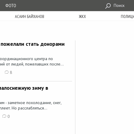
ФОТО
Поиск
АСАИН БАЙХАНОВ
ЖКХ
ПОЛИЦ
к пожелали стать донорами
координационного центра по
ний от людей, пожелавших после...
2
8
малоснежную зиму в
им - заметное похолодание, снег,
леет. Но расслабляться...
0