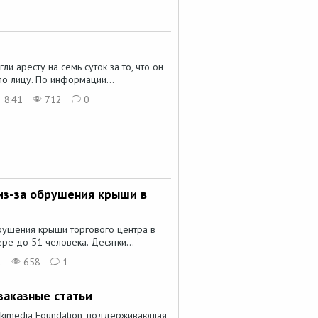
и аресту на семь суток за то, что он
о лицу. По информации...
 8:41
712
0
из-за обрушения крыши в
рушения крыши торгового центра в
ре до 51 человека. Десятки...
1
658
1
заказные статьи
kimedia Foundation, поддерживающая