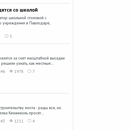
дятся со школой
атор школьной столовой с
о учреждения в Павлодаре,
3
5
азится за счет масштабной высадки
решили узнать, как местные...
:46
1978
7
троительству моста - рады все, но
лка Кенжеколь просят...
:43
1211
4