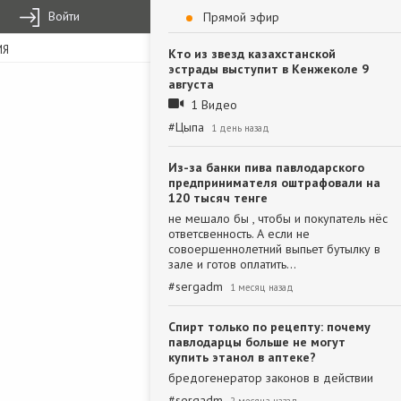
Войти
Прямой эфир
ИЯ
Кто из звезд казахстанской
эстрады выступит в Кенжеколе 9
августа
1 Видео
#
Цыпа
1 день назад
Из-за банки пива павлодарского
предпринимателя оштрафовали на
120 тысяч тенге
не мешало бы , чтобы и покупатель нёс
ответсвенность. А если не
совоершеннолетний выпьет бутылку в
зале и готов оплатить…
#
sergadm
1 месяц назад
Спирт только по рецепту: почему
павлодарцы больше не могут
купить этанол в аптеке?
бредогенератор законов в действии
#
sergadm