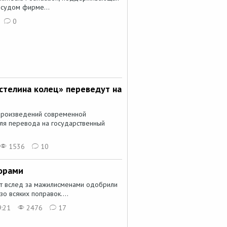
 судом фирме...
0
стелина колец» переведут на
 произведений современной
ля перевода на государственный
1536
10
Борами
рт вслед за мажилисменами одобрили
о всяких поправок....
9:21
2476
17