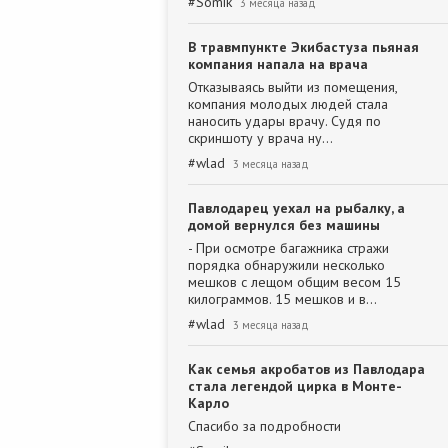
#
Somik
3 месяца назад
В травмпункте Экибастуза пьяная
компания напала на врача
Отказываясь выйти из помещения,
компания молодых людей стала
наносить удары врачу. Судя по
скриншоту у врача ну…
#
wlad
3 месяца назад
Павлодарец уехал на рыбалку, а
домой вернулся без машины
- При осмотре багажника стражи
порядка обнаружили несколько
мешков с лещом общим весом 15
килограммов. 15 мешков и в…
#
wlad
3 месяца назад
Как семья акробатов из Павлодара
стала легендой цирка в Монте-
Карло
Спасибо за подробности