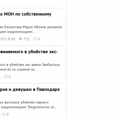
из МОН по собственному
ки Казахстана Мурат Абенов уволился
ает корреспондент...
2013 8:54
751
0
виняемого в убийстве экс-
о в убийстве экс-акима Экибастуза,
ws.kz со ссылкой на...
6
6
арня и девушки в Павлодаре
а жестокое убийство парня и
корреспондент Tengrinews.kz со...
0