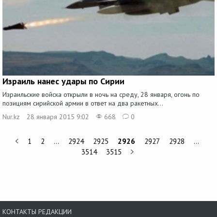
Израиль нанес удары по Сирии
Израильские войска открыли в ночь на среду, 28 января, огонь по
позициям сирийской армии в ответ на два ракетных...
Nur.kz
28 января 2015 9:02
668
0
1
2
…
2924
2925
2926
2927
2928
…
3514
3515
КОНТАКТЫ РЕДАКЦИИ