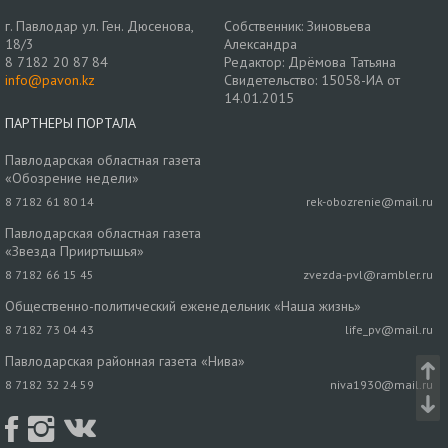
г. Павлодар ул. Ген. Дюсенова,
Собственник: Зиновьева
18/3
Александра
8 7182 20 87 84
Редактор: Дрёмова Татьяна
info@pavon.kz
Свидетельство: 15058-ИА от
14.01.2015
ПАРТНЕРЫ ПОРТАЛА
Павлодарская областная газета
«Обозрение недели»
8 7182 61 80 14
rek-obozrenie@mail.ru
Павлодарская областная газета
«Звезда Прииртышья»
8 7182 66 15 45
zvezda-pvl@rambler.ru
Общественно-политический еженедельник «Наша жизнь»
8 7182 73 04 43
life_pv@mail.ru
Павлодарская районная газета «Нива»
8 7182 32 24 59
niva1930@mail.ru