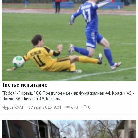
Третье испытание
“Тобол” - “Иртыш” 0:0 Предупреждения: Жумаскалиев 44, Красич 45 -
Шомко 36, Чичулин 39, Бакаев...
Мурат КУАТ
17 мая 2013 9:01
643
0