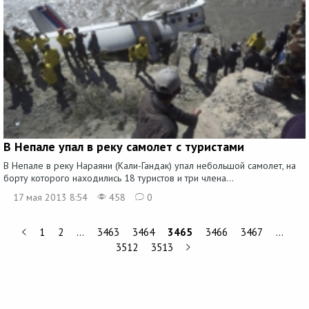
В Непале упал в реку самолет с туристами
В Непале в реку Нараяни (Кали-Гандак) упал небольшой самолет, на
борту которого находились 18 туристов и три члена...
17 мая 2013 8:54
458
0
1
2
…
3463
3464
3465
3466
3467
…
3512
3513