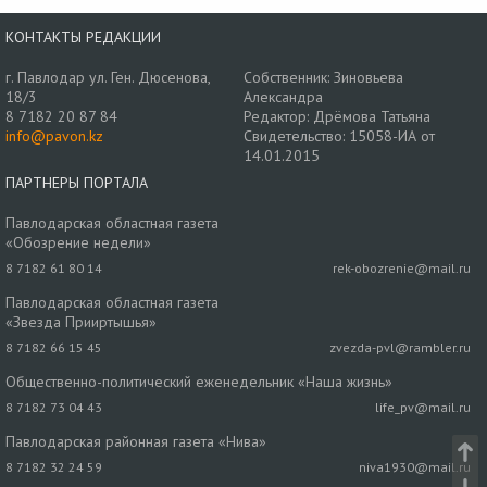
КОНТАКТЫ РЕДАКЦИИ
г. Павлодар ул. Ген. Дюсенова,
Собственник: Зиновьева
18/3
Александра
8 7182 20 87 84
Редактор: Дрёмова Татьяна
info@pavon.kz
Свидетельство: 15058-ИА от
14.01.2015
ПАРТНЕРЫ ПОРТАЛА
Павлодарская областная газета
«Обозрение недели»
8 7182 61 80 14
rek-obozrenie@mail.ru
Павлодарская областная газета
«Звезда Прииртышья»
8 7182 66 15 45
zvezda-pvl@rambler.ru
Общественно-политический еженедельник «Наша жизнь»
8 7182 73 04 43
life_pv@mail.ru
Павлодарская районная газета «Нива»
8 7182 32 24 59
niva1930@mail.ru