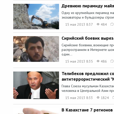
Древнюю пирамиду майя 
Одну из крупнейших пирамид ма
экскаваторы и бульдозеры строи
15 мая 2013 8:37
484
Сирийский боевик выреза
Сирийские боевики, воюющие пр
распространили в Интернете шо
один...
15 мая 2013 8:35
486
Телибеков предложил со
антитеррористический "
Глава Союза мусульман Казахста
человека в Центральной Азии пр
15 мая 2013 8:33
1824
В Казахстане 7 регионов