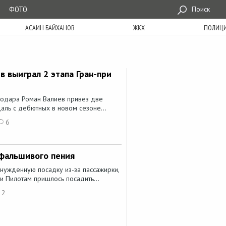
ФОТО
Поиск
АСАИН БАЙХАНОВ
ЖКХ
ПОЛИЦ
 выиграл 2 этапа Гран-при
лодара Роман Валиев привез две
ль с дебютных в новом сезоне...
6
 фальшивого пения
нужденную посадку из-за пассажирки,
 Пилотам пришлось посадить...
2