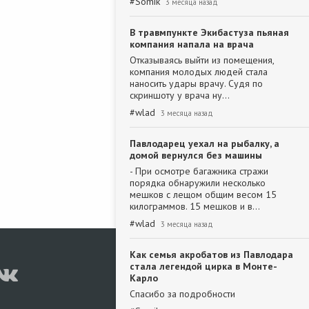
#
Somik
3 месяца назад
В травмпункте Экибастуза пьяная
компания напала на врача
Отказываясь выйти из помещения,
компания молодых людей стала
наносить удары врачу. Судя по
скриншоту у врача ну…
#
wlad
3 месяца назад
Павлодарец уехал на рыбалку, а
домой вернулся без машины
- При осмотре багажника стражи
порядка обнаружили несколько
мешков с лещом общим весом 15
килограммов. 15 мешков и в…
#
wlad
3 месяца назад
Как семья акробатов из Павлодара
стала легендой цирка в Монте-
Карло
Спасибо за подробности