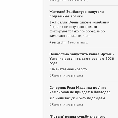
2 месяца назад
Жителей Экибастуза напугали
подземные толчки
1–3 балла: Очень слабые колебания.
Люди их не ощущают (толчки
фиксируют только приборы), либо
замечают только те, кто…
#
sergadm
2 месяца назад
Полностью запустить канал Иртыш-
Успенка рассчитывают осенью 2026
года
Замечательная новость
#
Somik
2 месяца назад
Соперник Реал Мадрида по Лиге
чемпионов не приедет в Павлодар
До июня так уж и быть подождем
#
Somik
2 месяца назад
"Иртыш" решил судьбу главного