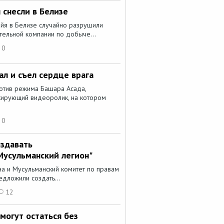
снесли в Белизе
йя в Белизе случайно разрушили
тельной компании по добыче...
0
л и съел сердце врага
отив режима Башара Асада,
кирующий видеоролик, на котором
0
здавать
Мусульманский легион"
на и Мусульманский комитет по правам
едложили создать...
12
 могут остаться без