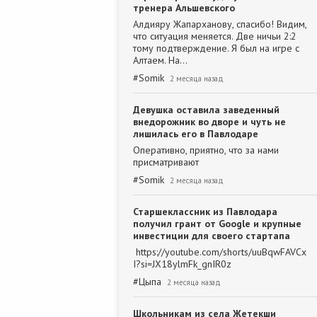
тренера Альшевского
Алдияру Жапарханову, спасибо! Видим,
что ситуация меняется. Две ничьи 2:2
тому подтверждение. Я был на игре с
Алтаем. На…
#
Somik
2 месяца назад
Девушка оставила заведенный
внедорожник во дворе и чуть не
лишилась его в Павлодаре
Оперативно, приятно, что за нами
присматривают
#
Somik
2 месяца назад
Старшеклассник из Павлодара
получил грант от Google и крупные
инвестиции для своего стартапа
https://youtube.com/shorts/uuBqwFAVCx
I?si=JX18ylmFk_gnIR0z
#
Цыпа
2 месяца назад
Школьникам из села Жетекши