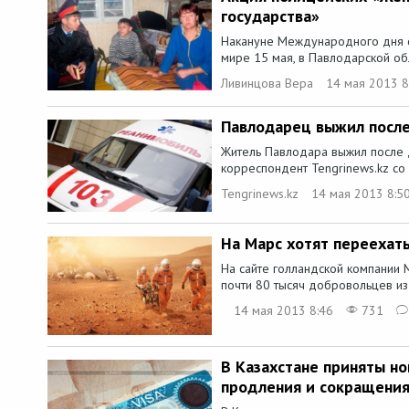
государства»
Накануне Международного дня с
мире 15 мая, в Павлодарской обл
Ливинцова Вера
14 мая 2013 8
Павлодарец выжил после
Житель Павлодара выжил после 
корреспондент Tengrinews.kz со
Tengrinews.kz
14 мая 2013 8:5
На Марс хотят переехать
На сайте голландской компании 
почти 80 тысяч добровольцев из 
14 мая 2013 8:46
731
В Казахстане приняты но
продления и сокращения