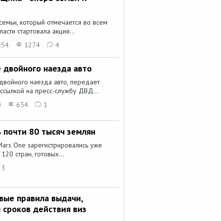
емьи, который отмечается во всем
асти стартовала акция...
:54
1274
4
 двойного наезда авто
двойного наезда авто, передает
 ссылкой на пресс-службу ДВД...
0
654
1
 почти 80 тысяч землян
Mars One зарегистрировались уже
120 стран, готовых...
3
вые правила выдачи,
 сроков действия виз