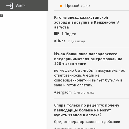
Войти
Прямой эфир
ИЯ
Кто из звезд казахстанской
эстрады выступит в Кенжеколе 9
августа
1 Видео
#
Цыпа
2 дня назад
Из-за банки пива павлодарского
предпринимателя оштрафовали на
120 тысяч тенге
не мешало бы , чтобы и покупатель нёс
ответсвенность. А если не
совоершеннолетний выпьет бутылку в
зале и готов оплатить…
#
sergadm
1 месяц назад
Спирт только по рецепту: почему
павлодарцы больше не могут
купить этанол в аптеке?
бредогенератор законов в действии
#
sergadm