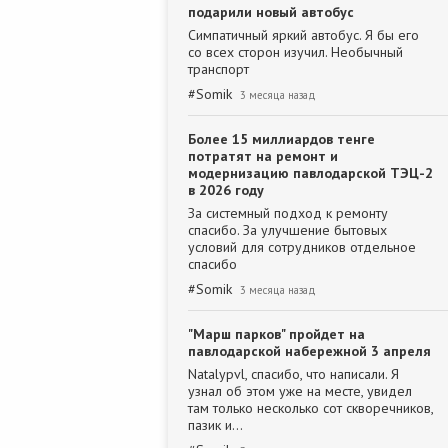
подарили новый автобус
Симпатичный яркий автобус. Я бы его
со всех сторон изучил. Необычный
транспорт
#
Somik
3 месяца назад
Более 15 миллиардов тенге
потратят на ремонт и
модернизацию павлодарской ТЭЦ-2
в 2026 году
За системный подход к ремонту
спасибо. За улучшение бытовых
условий для сотрудников отдельное
спасибо
#
Somik
3 месяца назад
"Марш парков" пройдет на
павлодарской набережной 3 апреля
Natalypvl, спасибо, что написали. Я
узнал об этом уже на месте, увидел
там только несколько сот скворечников,
пазик и…