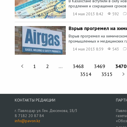
В Казахстане вступили в силу но
продления и сокращения сроков и
14 мая 2013 8:42
592
Взрыв прогремел на хим
Взрыв прогремел на химическом
промышленных и медицинских газ
14 мая 2013 8:39
543
1
2
…
3468
3469
3470
3514
3515
КОНТАКТЫ РЕДАКЦИИ
ПАРТ
г. Павлодар ул. Ген. Дюсенова, 18/3
Павло
8 7182 20 87 84
газета
info@pavon.kz
«Обоз