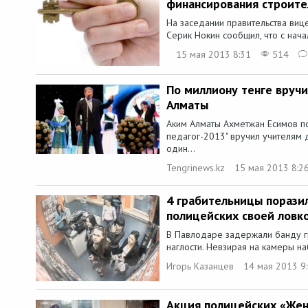
финансирования строите
На заседании правительства виц
Серик Нокин сообщил, что с нача
15 мая 2013 8:31
514
По миллиону тенге вруч
Алматы
Аким Алматы Ахметжан Есимов по
педагог-2013" вручил учителям
один...
Tengrinews.kz
15 мая 2013 8:2
4 грабительницы порази
полицейских своей ловк
В Павлодаре задержали банду г
наглости. Невзирая на камеры н
Игорь Казанцев
14 мая 2013 9
Акция полицейских «Жен