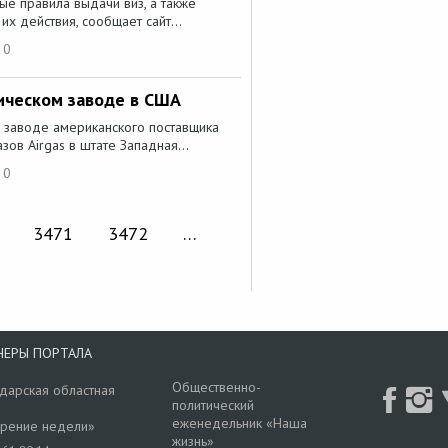
вые правила выдачи виз, а также
х действия, сообщает сайт...
0
ическом заводе в США
 заводе американского поставщика
ов Airgas в штате Западная...
0
3471
3472
…
НЕРЫ ПОРТАЛА
Общественно-
дарская областная
политический
еженедельник «Наша
рение недели»
жизнь»