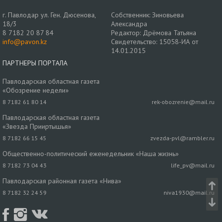
г. Павлодар ул. Ген. Дюсенова,
Собственник: Зиновьева
18/3
Александра
8 7182 20 87 84
Редактор: Дрёмова Татьяна
info@pavon.kz
Свидетельство: 15058-ИА от
14.01.2015
ПАРТНЕРЫ ПОРТАЛА
Павлодарская областная газета
«Обозрение недели»
8 7182 61 80 14
rek-obozrenie@mail.ru
Павлодарская областная газета
«Звезда Прииртышья»
8 7182 66 15 45
zvezda-pvl@rambler.ru
Общественно-политический еженедельник «Наша жизнь»
8 7182 73 04 43
life_pv@mail.ru
Павлодарская районная газета «Нива»
8 7182 32 24 59
niva1930@mail.ru