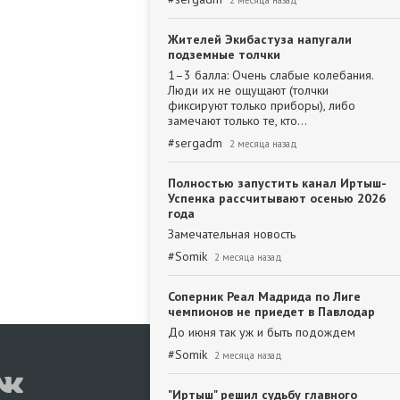
2 месяца назад
Жителей Экибастуза напугали
подземные толчки
1–3 балла: Очень слабые колебания.
Люди их не ощущают (толчки
фиксируют только приборы), либо
замечают только те, кто…
#
sergadm
2 месяца назад
Полностью запустить канал Иртыш-
Успенка рассчитывают осенью 2026
года
Замечательная новость
#
Somik
2 месяца назад
Соперник Реал Мадрида по Лиге
чемпионов не приедет в Павлодар
До июня так уж и быть подождем
#
Somik
2 месяца назад
"Иртыш" решил судьбу главного