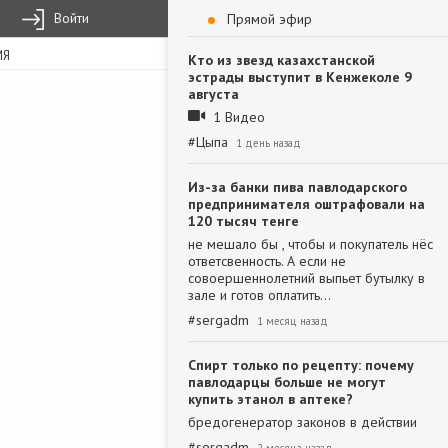
Войти
Прямой эфир
ИЯ
Кто из звезд казахстанской
эстрады выступит в Кенжеколе 9
августа
1 Видео
#
Цыпа
1 день назад
Из-за банки пива павлодарского
предпринимателя оштрафовали на
120 тысяч тенге
не мешало бы , чтобы и покупатель нёс
ответсвенность. А если не
совоершеннолетний выпьет бутылку в
зале и готов оплатить…
#
sergadm
1 месяц назад
Спирт только по рецепту: почему
павлодарцы больше не могут
купить этанол в аптеке?
бредогенератор законов в действии
#
sergadm