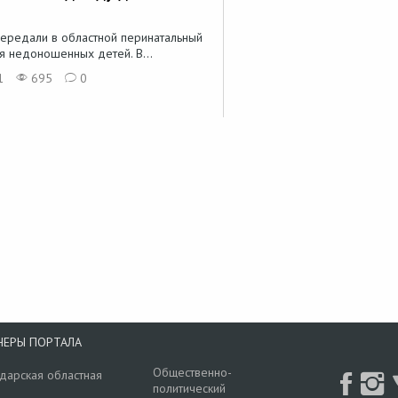
 передали в областной перинатальный
я недоношенных детей. В...
1
695
0
НЕРЫ ПОРТАЛА
Общественно-
дарская областная
политический