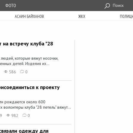
ФОТО
Поиск
АСАИН БАЙХАНОВ
ЖКХ
ПОЛИЦ
на встречу клуба "28
людей, которые вяжут носочки,
нных детей. Изделия из...
586
0
рисоединиться к проекту
ти рождаются около 600
волонтеры клуба "28 петель" вяжут...
59
982
0
связали одежду для