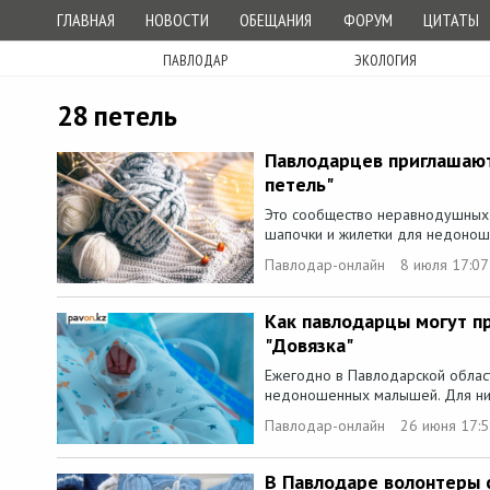
ГЛАВНАЯ
НОВОСТИ
ОБЕЩАНИЯ
ФОРУМ
ЦИТАТЫ
ПАВЛОДАР
ЭКОЛОГИЯ
28 петель
Павлодарцев приглашают 
петель"
Это сообщество неравнодушных 
шапочки и жилетки для недоноше
Павлодар-онлайн
8 июля 17:07
Как павлодарцы могут п
"Довязка"
Ежегодно в Павлодарской облас
недоношенных малышей. Для них 
Павлодар-онлайн
26 июня 17:
В Павлодаре волонтеры 