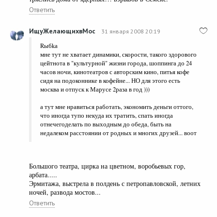
Ответить
ИщуЖелающихвМос
31 января 2008 20:19
Rыбkа
мне тут не хватает динамики, скорости, такого здорового
цейтнота в "культурной" жизни города, шоппинга до 24
часов ночи, кинотеатров с авторским кино, питья кофе
сидя на подоконнике в кофейне... НО для этого есть
москва и отпуск к Марусе 2раза в год )))
а тут мне нравиться работать, экономить деньги оттого,
что иногда тупо некуда их тратить, спать иногда
отнечегоделать по выходным до обеда, быть на
недалеком расстоянии от родных и многих друзей... воот
Большого театра, цирка на цветном, воробьевых гор,
арбата.....
Эрмитажа, выстрела в полдень с петропавловской, летних
ночей, развода мостов...
Ответить