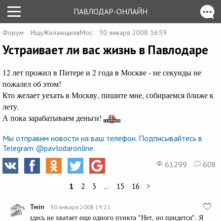
ПАВЛОДАР-ОНЛАЙН
Форум
ИщуЖелающихвМос
30 января 2008 16:59
Устраивает ли вас жизнь в Павлодаре
12 лет прожил в Питере и 2 года в Москве - не секунды не
пожалел об этом!
Кто желает уехать в Москву, пишите мне, собираемся ближе к
лету.
А пока зарабатываем деньги!
Мы отправим новости на ваш телефон. Подписывайтесь в
Telegram @pavlodaronline
61299
608
1
2
3
…
15
16
Twin
30 января 2008 19:21
здесь не хватает еще одного пункта "Нет, но придется". Я