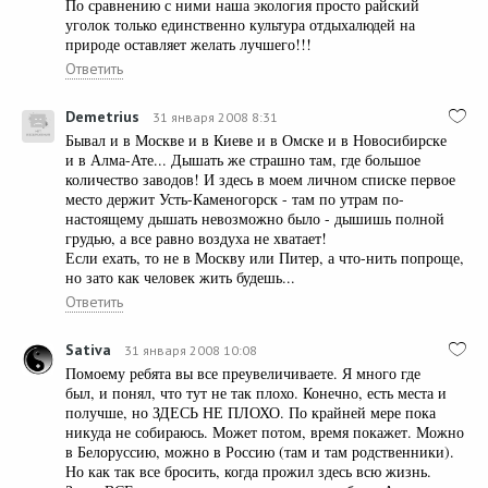
По сравнению с ними наша экология просто райский
уголок только единственно культура отдыхалюдей на
природе оставляет желать лучшего!!!
Ответить
Demetrius
31 января 2008 8:31
Бывал и в Москве и в Киеве и в Омске и в Новосибирске
и в Алма-Ате... Дышать же страшно там, где большое
количество заводов! И здесь в моем личном списке первое
место держит Усть-Каменогорск - там по утрам по-
настоящему дышать невозможно было - дышишь полной
грудью, а все равно воздуха не хватает!
Если ехать, то не в Москву или Питер, а что-нить попроще,
но зато как человек жить будешь...
Ответить
Sativa
31 января 2008 10:08
Помоему ребята вы все преувеличиваете. Я много где
был, и понял, что тут не так плохо. Конечно, есть места и
получше, но ЗДЕСЬ НЕ ПЛОХО. По крайней мере пока
никуда не собираюсь. Может потом, время покажет. Можно
в Белоруссию, можно в Россию (там и там родственники).
Но как так все бросить, когда прожил здесь всю жизнь.