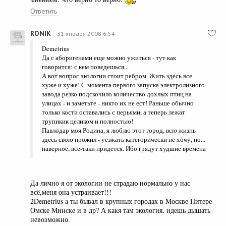
Ответить
RONIK
31 января 2008 6:54
Demetrius
Да с аборигенами еще можно ужиться - тут как
говорится: с кем поведешься...
А вот вопрос экологии стоит ребром. Жить здесь все
хуже и хуже! С момента первого запуска электролизного
завода резко подскочило количество дохлых птиц на
улицах - и заметьте - никто их не ест! Раньше обычно
только кости оставались с перьями, а теперь лежат
трупикик целиком и полностью!
Павлодар моя Родина, я люблю этот город, всю жизнь
здесь свою прожил - уезжать категорически не хочу, но...
наверное, все-таки придется. Ибо грядут худшие времена
Да лично я от экологии не страдаю нормально у нас
всё,меня она устраивает!!!
2Demetrius а ты бывал в крупных городах в Москве Питере
Омске Минске и в др? А какя там экология, идешь дышать
невозможно.