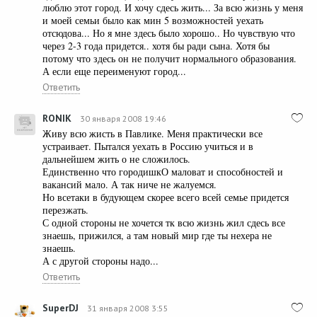
люблю этот город. И хочу сдесь жить... За всю жизнь у меня
и моей семьи было как мин 5 возможностей уехать
отсюдова... Но я мне здесь было хорошо.. Но чувствую что
через 2-3 года придется.. хотя бы ради сына. Хотя бы
потому что здесь он не получит нормального образования.
А если еще переименуют город...
Ответить
RONIK
30 января 2008 19:46
Живу всю жисть в Павлике. Меня практически все
устраивает. Пытался уехать в Россию учиться и в
дальнейшем жить о не сложилось.
Единственно что городишкО маловат и способностей и
вакансий мало. А так ниче не жалуемся.
Но всетаки в будующем скорее всего всей семье придется
перезжать.
С одной стороны не хочется тк всю жизнь жил сдесь все
знаешь, прижился, а там новый мир где ты нехера не
знаешь.
А с другой стороны надо...
Ответить
SuperDJ
31 января 2008 3:55