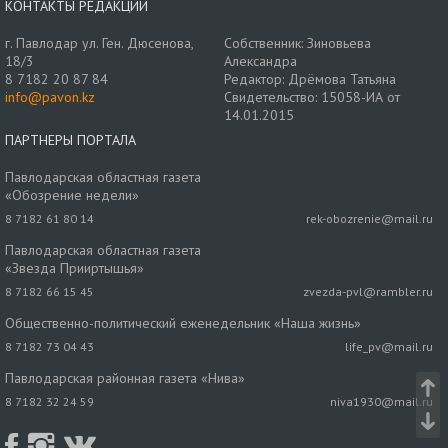
КОНТАКТЫ РЕДАКЦИИ
г. Павлодар ул. Ген. Дюсенова,
Собственник: Зиновьева
18/3
Александра
8 7182 20 87 84
Редактор: Дрёмова Татьяна
info@pavon.kz
Свидетельство: 15058-ИА от
14.01.2015
ПАРТНЕРЫ ПОРТАЛА
Павлодарская областная газета
«Обозрение недели»
8 7182 61 80 14
rek-obozrenie@mail.ru
Павлодарская областная газета
«Звезда Прииртышья»
8 7182 66 15 45
zvezda-pvl@rambler.ru
Общественно-политический еженедельник «Наша жизнь»
8 7182 73 04 43
life_pv@mail.ru
Павлодарская районная газета «Нива»
8 7182 32 24 59
niva1930@mail.ru