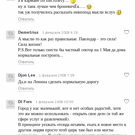
а в кармане по пистолету....
ну и танк лучше чем броневичЁк.....
так уж получилось рассказать невпопад мысли вслух
Ответить
Demetrius
1 февраля 2008 6:28
А мысли-то как раз правильные. Павлодар - это сила!
Сила жизни!
P.S.Вот только снести бы частный сектор на 1 Мая да дома
нормальные построить...
Ответить
Djon Lee
1 февраля 2008 7:09
Да,и на Ленина сделать нормальную дорогу
Ответить
DJ Fors
1 февраля 2008 10:30
Город у нас маленький, вот и нет особых радостей, хотя
это же можно использовать - открыть свое дело (в той же
сфере услуг и развлечений).
В принципе уезжать отсюда незачем, ехать в новое место к
другим людям просто чтоб цирк там был или мосты