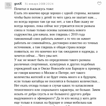
gsnX
31 января 2008 20:24
Почитал и выскажусь тоже:
Ехать это конечно вроде хорошо с одной стороны, желание
чтобы было потом у детей то чего здесь не хватает нам...,
но всегда хорошо там где нас нет, а там я Вам скажу не
всегда хорошо, пока сейчас все утрясается после развала
союза и только только основы заложились нового
содружества для начала, вон глядишь с 2010 года
таможенный союз работать начнет а то что он начнет
работать не сомневайтесь, достоверно известно из точных
источников, а там глядишь и общая страна вскоре
появиться, но это конечно все так ожидания и надежды, а
хочется сейчас....Чего увы нет.
У нас не может быть по определению такого размаха
различных спортивных, культурных и других подобных
учреждений как в Омске Новосибе или Барнауле к примеру,
не говоря конечно о Москве и Питере, нет такого
количества жителей и не будет очень много и в будущем,
если только китайцы не поселятся в больших количествах...
Нет ехать отсюда только в случае каких то катаклизмов
техногенного или социального характера, не больше. Зачем
искать от добра (пусть и не большого) другого добра
выдуманного и эфемерного? Да те кто молод у кого дети
еще только в планах на будущее и семья мобильна как