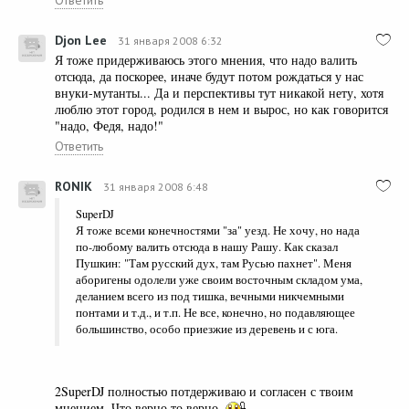
Ответить
Djon Lee
31 января 2008 6:32
Я тоже придерживаюсь этого мнения, что надо валить
отсюда, да поскорее, иначе будут потом рождаться у нас
внуки-мутанты... Да и перспективы тут никакой нету, хотя
люблю этот город, родился в нем и вырос, но как говорится
"надо, Федя, надо!"
Ответить
RONIK
31 января 2008 6:48
SuperDJ
Я тоже всеми конечностями "за" уезд. Не хочу, но нада
по-любому валить отсюда в нашу Рашу. Как сказал
Пушкин: "Там русский дух, там Русью пахнет". Меня
аборигены одолели уже своим восточным складом ума,
деланием всего из под тишка, вечными никчемными
понтами и т.д., и т.п. Не все, конечно, но подавляющее
большинство, особо приезжие из деревень и с юга.
2SuperDJ полностью потдерживаю и согласен с твоим
мнением. Что верно то верно.