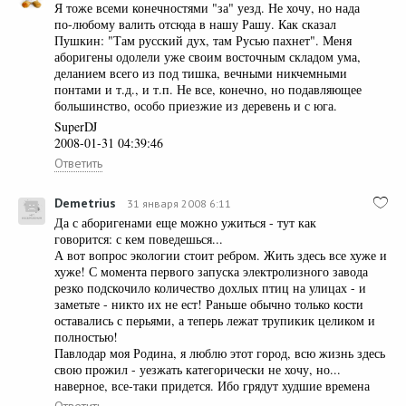
Я тоже всеми конечностями "за" уезд. Не хочу, но нада
по-любому валить отсюда в нашу Рашу. Как сказал
Пушкин: "Там русский дух, там Русью пахнет". Меня
аборигены одолели уже своим восточным складом ума,
деланием всего из под тишка, вечными никчемными
понтами и т.д., и т.п. Не все, конечно, но подавляющее
большинство, особо приезжие из деревень и с юга.
SuperDJ
2008-01-31 04:39:46
Ответить
Demetrius
31 января 2008 6:11
Да с аборигенами еще можно ужиться - тут как
говорится: с кем поведешься...
А вот вопрос экологии стоит ребром. Жить здесь все хуже и
хуже! С момента первого запуска электролизного завода
резко подскочило количество дохлых птиц на улицах - и
заметьте - никто их не ест! Раньше обычно только кости
оставались с перьями, а теперь лежат трупикик целиком и
полностью!
Павлодар моя Родина, я люблю этот город, всю жизнь здесь
свою прожил - уезжать категорически не хочу, но...
наверное, все-таки придется. Ибо грядут худшие времена