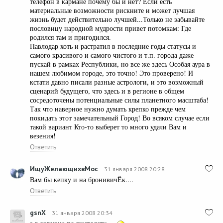
телефон в кармане почему бы и нет? Если есть
материальные возможности рискните и может лучшая
жизнь будет действительно лучшей...Только не забывайте
пословицу народной мудрости привет потомкам: Где
родился там и пригодился.
Павлодар хоть и растратил в последние годы статусы и
самого красивого и самого чистого и т.п. города даже
пускай в рамках Республики, но все же здесь Особая аура в
нашем любимом городе, это точно! Это проверено! И
кстати давно писали разные астрологи, и это возможный
сценарий будущего, что здесь и в регионе в общем
сосредоточены потенциальные силы планетного масштаба!
Так что наверное нужно думать крепко прежде чем
покидать этот замечательный Город! Во всяком случае если
такой вариант Кто-то выберет то много удачи Вам и
везения!
Ответить
ИщуЖелающихвМос
31 января 2008 20:28
Вам бы кепку и на бронивичЁк....
Ответить
gsnX
31 января 2008 20:34