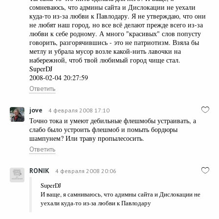
сомневаюсь, что админы сайта и Дислокации не уехали
куда-то из-за любви к Павлодару. Я не утверждаю, что они
не любят наш город, но все всё делают прежде всего из-за
любви к себе родному. А много "красивых" слов попусту
говорить, разгорячившись - это не патриотизм. Взяла бы
метлу и убрала мусор возле какой-нить лавочки на
набережной, чтоб твой любимый город чище стал.
SuperDJ
2008-02-04 20:27:59
Ответить
jove
4 февраля 2008 17:10
Точно тока и умеют дебильные флешмобы устраивать, а
слабо было устроить флешмоб и помыть бордюры
шампунем? Или траву пропылесосить.
Ответить
RONIK
4 февраля 2008 20:06
SuperDJ
И ваще, я самниваюсь, что адимны сайта и Дислокации не
уехали куда-то из-за любви к Павлодару