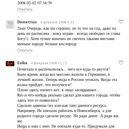
2008-02-02 07:34:39
Ответить
Demetrius
4 февраля 2008 6:31
2user Очередь, как ни странно, не то что на год, даже на
день не расписана - хожу играю - всегда свободно (и слава
Богу!). Хотя лучше конечно не светить такими местами -
меньше народу больше кислороду
Ответить
Eulka
4 февраля 2008 11:23
Почитала и распечалилась... чего все куда-то рвутся?
Было время, когда все массово валили в Германию, к
лучшей жизни. Теперь мода в Россию уезжать. Когда эта
волна пройдет, что получится?
Плохо здесь, ничего нет, в лицо заглядывают...
Кто и что-нибудь реально сделал для нашего города, чтобы
здесь что-то появилось?
Сделали админы (ну или как там) данного ресурса.
Например. Не поехали работать в Новосибирск, а для
родного города сделали ресурс. Не ради денег. А ради вас
же.
Helga и иже с нею. Не поехали куда-то. Придумали для