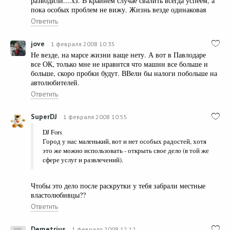
разводили....хз. В крайнем случае свалить всегда успеем, а
пока особых проблем не вижу. Жизнь везде одинаковая
Ответить
jove
1 февраля 2008 10:35
Не везде, на марсе жизни ваще нету. А вот в Павлодаре
все ОК, только мне не нравится что машин все больше и
больше, скоро пробки будут. ВВели бы налоги побольше на
автолюбителей.
Ответить
SuperDJ
1 февраля 2008 10:55
DJ Fors
Город у нас маленький, вот и нет особых радостей, хотя
это же можно использовать - открыть свое дело (в той же
сфере услуг и развлечений).
Чтобы это дело после раскрутки у тебя забрали местные
властолюбивцы??
Ответить
Demetrius
1 февраля 2008 12:12