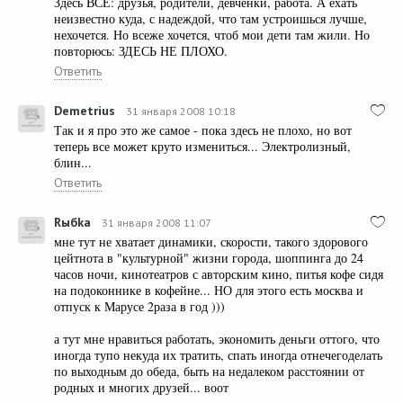
Здесь ВСЕ: друзья, родители, девченки, работа. А ехать
неизвестно куда, с надеждой, что там устроишься лучше,
нехочется. Но всеже хочется, чтоб мои дети там жили. Но
повторюсь: ЗДЕСЬ НЕ ПЛОХО.
Ответить
Demetrius
31 января 2008 10:18
Так и я про это же самое - пока здесь не плохо, но вот
теперь все может круто измениться... Электролизный,
блин...
Ответить
Rыбkа
31 января 2008 11:07
мне тут не хватает динамики, скорости, такого здорового
цейтнота в "культурной" жизни города, шоппинга до 24
часов ночи, кинотеатров с авторским кино, питья кофе сидя
на подоконнике в кофейне... НО для этого есть москва и
отпуск к Марусе 2раза в год )))
а тут мне нравиться работать, экономить деньги оттого, что
иногда тупо некуда их тратить, спать иногда отнечегоделать
по выходным до обеда, быть на недалеком расстоянии от
родных и многих друзей... воот