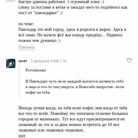
быстро админы работают :) огромный плюс :)
слежу за постами в ветке и ожидал чего-то подобного как
пост от "павлодарки" :)
по теме:
Павлодар это мой город, здесь я родился и вырос. Здесь я
всё знаю. Но валить фсё жы паходу придёцо... Надеюсь
пожже чем думаицо :)
Ответить
user
2 февраля 2008 7:32
Pavlodaranet
В Павлодаре чуть ли не каждый пытается заглянуть тебе
в лицо и что-то там увидеть, в Новосибе напротив - всем
пофиг на тебя.
Иногда лучше когда, на тебя всем пофиг,чем когда от тебя
все что-то хотят. Помойму это типичное отличие больших
городов от маленьких. Тут все идут присматриваются не
знакомый ли это и за день можно встретить до 10 чел
знакомых или знакомых-знакомых.
user