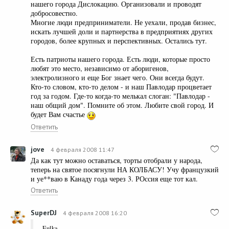
нашего города Дислокацию. Организовали и проводят
добросовестно.
Многие люди предприниматели. Не уехали, продав бизнес,
искать лучшей доли и партнерства в предприятиях других
городов, более крупных и перспективных. Остались тут.
Есть патриоты нашего города. Есть люди, которые просто
любят это место, независимо от аборигенов,
электролизного и еще Бог знает чего. Они всегда будут.
Кто-то словом, кто-то делом - и наш Павлодар процветает
год за годом. Где-то когда-то мелькал слоган: "Павлодар -
наш общий дом". Помните об этом. Любите свой город. И
будет Вам счастье
Ответить
jove
4 февраля 2008 11:47
Да как тут можно оставаться, торты отобрали у народа,
теперь на святое посягнули НА КОЛБАСУ! Учу французкий
и уе**ваю в Канаду года через 3. РОссия еще тот кал.
Ответить
SuperDJ
4 февраля 2008 16:20
Eulka