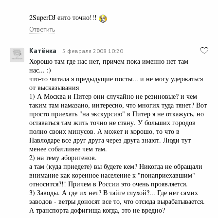
2SuperDJ енто точно!!!
Ответить
Катёнка
5 февраля 2008 10:20
Хорошо там где нас нет, причем пока именно нет там
нас... :)
что-то читала я предыдущие посты... и не могу удержаться
от высказывания
1) А Москва и Питер они случайно не резиновые? и чем
таким там намазано, интересно, что многих туда тянет? Вот
просто приехать "на экскурсию" в Питер я не откажусь, но
оставаться там жить точно не стану. У больших городов
полно своих минусов. А может и хорошо, то что в
Павлодаре все друг друга через друга знают. Люди тут
менее собачливее чем там.
2) на тему аборигенов.
а там (куда приедете) вы будете кем? Никогда не обращали
внимание как коренное население к "понаприехавшим"
относится?!! Причем в России это очень проявляется.
3) Заводы. А где их нет? В тайге глухой?... Где нет самих
заводов - ветры доносят все то, что отсюда вырабатывается.
А транспорта дофигища когда, это не вредно?