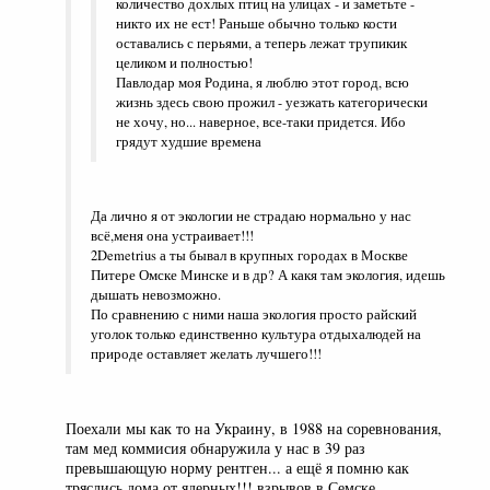
количество дохлых птиц на улицах - и заметьте -
никто их не ест! Раньше обычно только кости
оставались с перьями, а теперь лежат трупикик
целиком и полностью!
Павлодар моя Родина, я люблю этот город, всю
жизнь здесь свою прожил - уезжать категорически
не хочу, но... наверное, все-таки придется. Ибо
грядут худшие времена
Да лично я от экологии не страдаю нормально у нас
всё,меня она устраивает!!!
2Demetrius а ты бывал в крупных городах в Москве
Питере Омске Минске и в др? А какя там экология, идешь
дышать невозможно.
По сравнению с ними наша экология просто райский
уголок только единственно культура отдыхалюдей на
природе оставляет желать лучшего!!!
Поехали мы как то на Украину, в 1988 на соревнования,
там мед коммисия обнаружила у нас в 39 раз
превышающую норму рентген... а ещё я помню как
тряслись дома от ядерных!!! взрывов в Семске.