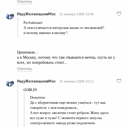
Ответить
ИщуЖелающихвМос
31 января 2008 20:04
Pavlodaranet
А чем отличается питерская жизнь от московской?
и почему именно в москву?
Ценником...
а в Москву, потому что там сбываются мечты, пусть не у
всех, но попробовать стоит...
Ответить
ИщуЖелающихвМос
31 января 2008 20:12
GOBLIN
Demetrius
Да с аборигенами еще можно ужиться - тут как
говорится: с кем поведешься...
А вот вопрос экологии стоит ребром. Жить здесь
все хуже и хуже! С момента первого запуска
электролизного завода резко подскочило