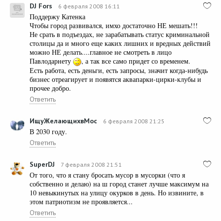
DJ Fors
6 февраля 2008 16:11
Поддержу Катенка
Чтобы город развивался, имхо достаточно НЕ мешать!!!
Не срать в подъездах, не зарабатывать статус криминальной
столицы да и много еще каких лишних и вредных действий
можно НЕ делать....главное не смотреть в лицо
Павлодарнету
, а так все само придет со временем.
Есть работа, есть деньги, есть запросы, значит когда-нибудь
бизнес отреагирует и появятся аквапарки-цирки-клубы и
прочее добро.
Ответить
ИщуЖелающихвМос
6 февраля 2008 21:25
В 2030 году.
Ответить
SuperDJ
7 февраля 2008 21:51
От того, что я стану бросать мусор в мусорки (что я
собственно и делаю) на ш город станет лучше максимум на
10 невыкинутых на улицу окурков в день. Но извините, в
этом патриотизм не проявляется...
Ответить