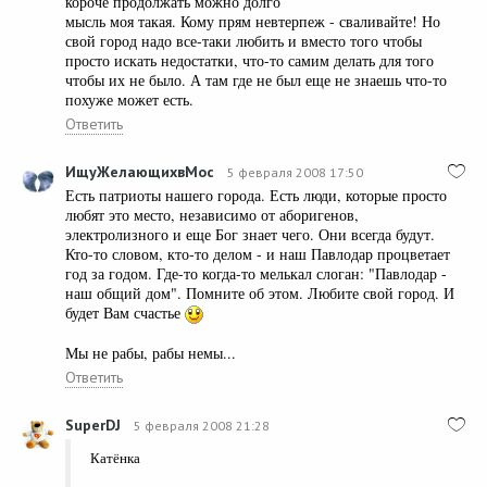
короче продолжать можно долго
мысль моя такая. Кому прям невтерпеж - сваливайте! Но
свой город надо все-таки любить и вместо того чтобы
просто искать недостатки, что-то самим делать для того
чтобы их не было. А там где не был еще не знаешь что-то
похуже может есть.
Ответить
ИщуЖелающихвМос
5 февраля 2008 17:50
Есть патриоты нашего города. Есть люди, которые просто
любят это место, независимо от аборигенов,
электролизного и еще Бог знает чего. Они всегда будут.
Кто-то словом, кто-то делом - и наш Павлодар процветает
год за годом. Где-то когда-то мелькал слоган: "Павлодар -
наш общий дом". Помните об этом. Любите свой город. И
будет Вам счастье
Мы не рабы, рабы немы...
Ответить
SuperDJ
5 февраля 2008 21:28
Катёнка