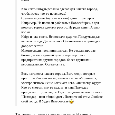
Кто и что-нибудь реально сделал для нашего города,
чтобы здесь что-то появилось?
Сделали админы (ну или как там) данного ресурса.
Например. Не поехали работать в Новосибирск, а для
родного города сделали ресурс. Не ради денег. А ради
вас же.
Helga и иже с нею. Не поехали куда-то. Придумали для
нашего города Дислокацию. Организовали и проводят
добросовестно.
Многие люди предприниматели. Не уехали, продав
бизнес, искать лучшей доли и партнерства в
предприятиях других городов, более крупных и
перспективных. Остались тут.
Есть патриоты нашего города. Есть люди, которые
просто любят это место, независимо от аборигенов,
электролизного и еще Бог знает чего. Они всегда будут.
Кто-то словом, кто-то делом - и наш Павлодар
процветает год за годом. Где-то когда-то мелькал слоган:
"Павлодар - наш общий дом". Помните об этом. Любите
свой город. И будет Вам счастье
Ты сама-то что-нить сделала для него? И ваще, я