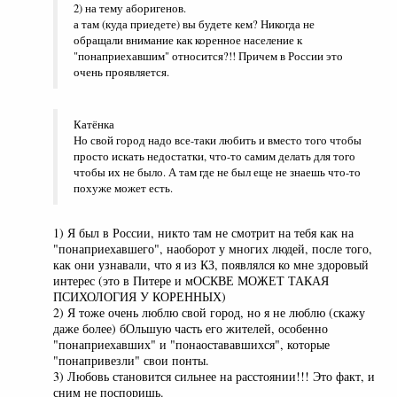
2) на тему аборигенов.
а там (куда приедете) вы будете кем? Никогда не
обращали внимание как коренное население к
"понаприехавшим" относится?!! Причем в России это
очень проявляется.
Катёнка
Но свой город надо все-таки любить и вместо того чтобы
просто искать недостатки, что-то самим делать для того
чтобы их не было. А там где не был еще не знаешь что-то
похуже может есть.
1) Я был в России, никто там не смотрит на тебя как на
"понаприехавшего", наоборот у многих людей, после того,
как они узнавали, что я из КЗ, появлялся ко мне здоровый
интерес (это в Питере и мОСКВЕ МОЖЕТ ТАКАЯ
ПСИХОЛОГИЯ У КОРЕННЫХ)
2) Я тоже очень люблю свой город, но я не люблю (скажу
даже более) бОльшую часть его жителей, особенно
"понаприехавших" и "понаостававшихся", которые
"понапривезли" свои понты.
3) Любовь становится сильнее на расстоянии!!! Это факт, и
сним не поспоришь.