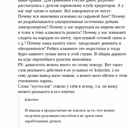
рассчитались с долгом парижскому клубу кредиторов. А у
нас ещё хапаю и хапают. Всё навороватся не могут.
Почему вся экономика основана на сырьевой базе? Почему
не разрабатываются альтернативные источники добычи
электроэнергии? Почему у нас коррупция на первом месте
и плюс к тому клановость развита? Почему у нас начинают
следить на народом по инету, прослушкой сотовой связи и
т.д.? Почему наша валюта тенге продолжает дешеветь и
обесцениватся? Ребята изживите эти недостатки и тогда
будет намного лучше жить в этой стране. В общем держите
на курс европейкого разития экономики.
PS: дамагогить можно много по этому поводу. Вот таких
слов реального действия я не услышал от koleroler, а по
сему делаю вывод мало знаком, а может мало обучен в этом
отношении парень.
Слова "пустослов" ставлю у себя в игнор, т.к. не вижу
ничего реального в его ответах.
koleroler
И знаешь я предпочитаю не платить за то, что можно
получить разумным способом и не тратя свои
заработанные деньги.