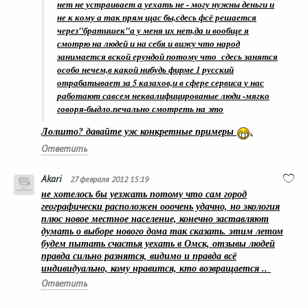
нет не устраивает а уехать не - могу нужны деньги и
не к кому а так прям щас бы,сдесь фсё решается
через"братишек"а у меня их нет,да и вообще я
смотрю на людей и на себя и вижу что народ
занимается вской ерундой потому что сдесь занятся
особо нечем,в какой нибудь фирме 1 русский
отрабатывает за 5 казахов,и в сфере сервиса у нас
работают савсем неквалифицированые люди -мягко
говоря-быдло.печально смотреть на это
Лолшто? давайте уж конкретные примеры
.
Ответить
Akari
27 февраля 2012 15:19
не хотелось бы уезжать потому что сам город
географически расположен ооочень удачно, но экология
плюс новое местное население, конечно заставляют
думать о выборе нового дома так сказать. этим летом
будем пытать счастья уехать в Омск, отзывы людей
правда сильно разнятся, видимо и правда всё
индивидуально, кому нравится, кто возвращается ..
Ответить