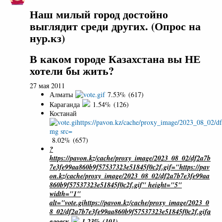
Наш милый город достойно
выглядит среди других. (Опрос на
нур.кз)
В каком городе Казахстана вы НЕ
хотели бы жить?
27 мая 2011
Алматы
7.53% (617)
Караганда
1.54% (126)
Костанай
8.02% (657)
?
https://pavon.kz/cache/proxy_image/2023_08_02/df2a7b
7e3fe99aa860b9f57537323e51845f0c2f.gif="https://pav
on.kz/cache/proxy_image/2023_08_02/df2a7b7e3fe99aa
860b9f57537323e51845f0c2f.gif" height="5"
width="1"
alt="vote.gihttps://pavon.kz/cache/proxy_image/2023_0
8_02/df2a7b7e3fe99aa860b9f57537323e51845f0c2f.gifа
вловск
1.23% (101)