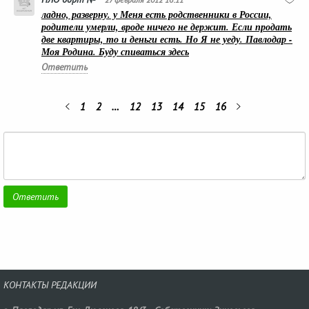
ладно, разверну. у Меня есть родственники в России,
родители умерли, вроде ничего не держит. Если продать
две квартиры, то и деньги есть. Но Я не уеду. Павлодар -
Моя Родина. Буду спиваться здесь
Ответить
1
2
…
12
13
14
15
16
КОНТАКТЫ РЕДАКЦИИ