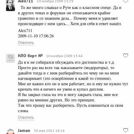
Alex711
10 ноября 2009 13:29
То же много слышал о Руте как о классном спеце. Да и
в других темах и форумах он отписывается крайне
грамотно и со знанием дела... Почему меня и удивляет
происходящее с ним здесь... Хотя для себя я ответ нашёл.
Alex711
2009-11-10 17:06:26
Ответить
НЛО борт №
10 ноября 2009 13:44
Да я и не собирался обсуждать его достоинства и т.д.
Просто раз вы всех так наказываете (модераторы), то
давайте тогда и с ним разбирайтесь по чему он на меня
наговаривает (это оскорбление в какой то степени).
Мне не важно кто он и кем работает, но и ему не нужно тут
кричать что я ничего не умею и купил диплом.
Я бы закрыл глаза на это и могу закрыть глаза, мне все
равно на мнение других. Но это принцип.
Так что прошу вас разберитесь. Пусть извиниться за свои
слова.
Ответить
Jaman
30 мая 2011 18:14