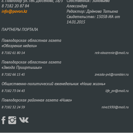
г. Павлодар ул. Ген. Дюсенова, 18/3
Собственник: Зиновьева
8 7182 20 87 84
Александра
info@pavon.kz
Редактор: Дрёмова Татьяна
Свидетельство: 15058-ИА от
14.01.2015
ПАРТНЕРЫ ПОРТАЛА
Павлодарская областная газета
«Обозрение недели»
8 7182 61 80 14
rek-obozrenie@mail.ru
Павлодарская областная газета
«Звезда Прииртышья»
8 7182 66 15 45
zvezda-pvl@rambler.ru
Общественно-политический еженедельник «Наша жизнь»
8 7182 73 04 43
life_pv@mail.ru
Павлодарская районная газета «Нива»
8 7182 32 24 59
niva1930@mail.ru