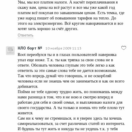
Увы, мы все платим налоги. А насчёт переплачивания я
скажу вам, цены на всё растут и все мы уже какой год
платим всё покупая по завышенным ценам. Есть темка, где
уже народ пишет об повышении тарифов на тепло. До
этого на электроэнергию. Всё кругом наворачивается и все
хотят хить хорошо за счёт других.
Ответить
НЛО борт №
10 ноября 2009 11:13
Root переобулся ты и в глазах пользователей наверняка
упал еще ниже. Т.к. ты как тряпка за свои слова не в
ответе. Обозвать человека глупым это тебе легко а как
ответить за эти самые слова тебе не дается возможным.
Так что впредь думай что говоришь, и не оскорбляй
человека если не знаешь чем он занимаеться и как он всего
добивается.
Пойми не тебе одному трудно жить, но понимаешь между
нами разница в том, что я не ною и смотрю вперед и
работаю для себя и своей семьи, и выплачиваю налоги для
своего государства. А ты только и ноешь что тебе плохо тут
живется.
Сам ни к чему не стремишься, и я уверен здесь ты хочешь
самореальизоваться, за счет различных статей из интернета.
И будешь ты тут жить и никуда ты не уедешь т.к. у тебя