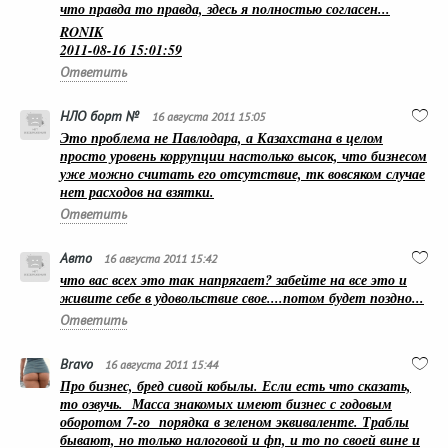
что правда то правда, здесь я полностью согласен...
RONIK
2011-08-16 15:01:59
Ответить
НЛО борт №
16 августа 2011 15:05
Это проблема не Павлодара, а Казахстана в целом
просто уровень коррупции настолько высок, что бизнесом
уже можно считать его отсутствие, тк вовсяком случае
нет расходов на взятки.
Ответить
Авто
16 августа 2011 15:42
что вас всех это так напрягает? забейте на все это и
живите себе в удовольствие свое....потом будет поздно...
Ответить
Bravo
16 августа 2011 15:44
Про бизнес, бред сивой кобылы. Если есть что сказать,
то озвучь. Масса знакомых имеют бизнес с годовым
оборотом 7-го порядка в зеленом эквиваленте. Траблы
бывают, но только налоговой и фп, и то по своей вине и