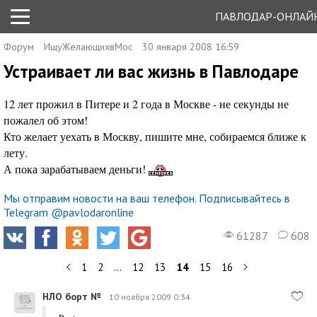
ПАВЛОДАР-ОНЛАЙ
Форум
ИщуЖелающихвМос
30 января 2008 16:59
Устраивает ли вас жизнь в Павлодаре
12 лет прожил в Питере и 2 года в Москве - не секунды не
пожалел об этом!
Кто желает уехать в Москву, пишите мне, собираемся ближе к
лету.
А пока зарабатываем деньги!
Мы отправим новости на ваш телефон. Подписывайтесь в
Telegram @pavlodaronline
61287
608
1
2
…
12
13
14
15
16
НЛО борт №
10 ноября 2009 0:34