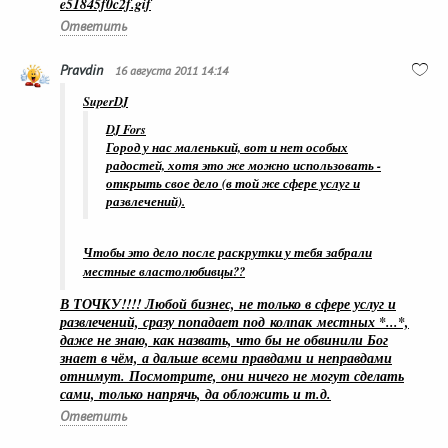
e51845f0c2f.gif
Ответить
Pravdin
16 августа 2011 14:14
SuperDJ
DJ Fors
Город у нас маленький, вот и нет особых
радостей, хотя это же можно использовать -
открыть свое дело (в той же сфере услуг и
развлечений).
Чтобы это дело после раскрутки у тебя забрали
местные властолюбивцы??
В ТОЧКУ!!!! Любой бизнес, не только в сфере услуг и
развлечений, сразу попадает под колпак местных *...*,
даже не знаю, как назвать, что бы не обвинили Бог
знает в чём, а дальше всеми правдами и неправдами
отнимут. Посмотрите, они ничего не могут сделать
сами, только напрячь, да обложить и т.д.
Ответить