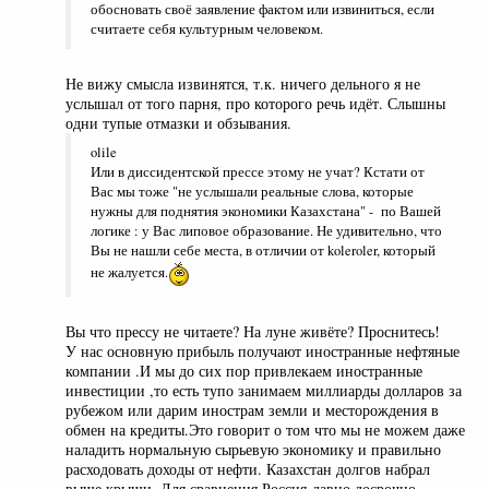
обосновать своё заявление фактом или извиниться, если
считаете себя культурным человеком.
Не вижу смысла извинятся, т.к. ничего дельного я не
услышал от того парня, про которого речь идёт. Слышны
одни тупые отмазки и обзывания.
olile
Или в диссидентской прессе этому не учат? Кстати от
Вас мы тоже "не услышали реальные слова, которые
нужны для поднятия экономики Казахстана" - по Вашей
логике : у Вас липовое образование. Не удивительно, что
Вы не нашли себе места, в отличии от koleroler, который
не жалуется.
Вы что прессу не читаете? На луне живёте? Проснитесь!
У нас основную прибыль получают иностранные нефтяные
компании .И мы до сих пор привлекаем иностранные
инвестиции ,то есть тупо занимаем миллиарды долларов за
рубежом или дарим инострам земли и месторождения в
обмен на кредиты.Это говорит о том что мы не можем даже
наладить нормальную сырьевую экономику и правильно
расходовать доходы от нефти. Казахстан долгов набрал
выше крыши. Для сравнения Россия давно досрочно