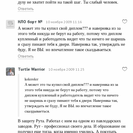
духу не хватит пойти на такой шаг. Ты слабый человек.
Ответить
НЛО борт №
10 ноября 2009 11:16
А может это ты купил свой диплом??? и наверняка из за
этого тебя никуда не берут на работу, потому что диплом
купленный и работодатель видит что ты ничего не шаришь
и сразу пинают тебя к двери. Наверняка так, утверждать не
буду, Я не ВЫ. но впечатление такое скалдываеться.
Ответить
Turtle Warrior
10 ноября 2009 11:25
koleroler
А может это ты купил свой диплом??? и наверняка из за
этого тебя никуда не берут на работу, потому что
диплом купленный и работодатель видит что ты ничего
не шаришь и сразу пинают тебя к двери. Наверняка так,
утверждать не буду, Я не ВЫ. но впечатление такое
скалдываеться.
В защиту Рута. Работал с ним на одном из павлодарских
заводов. Рут - профессионал своего дела. И образование он
получил еще тогда, когда именно учились. А покупать