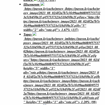
Шымкент
https://pavon.kz/cache/proxy_ihttps://pavon.kz/cache/pr
oxy_image/2023_08_02/df2a7b7e3fe99aa860b9f5753732
3e51845f0c2f.gif57537323e51845f0c2f.gifsrc="http://ht
tps://pavon.kz/cache/proxy_image/2023_08_02/df2a7b7e
3fe99aa860b9f57537323e51845f0c2f.gift="5"
width="2" alt="vote.gif"> 1.67% (137)
Тараз
https://pavon.kz/cache/proxy_imhttps://pavon.kz/cache/
proxy_image/2023_08_02/df2a7b7e3fe99aa860b9f57537
323e51845f0c2f.gif7537323e51845f0c2f.gifge/2023_08_
02https://pavon.kz/cache/proxy_image/2023_08_02/df2a
7b7e3fe99aa860b9f57537323e51845f0c2f.gif0c2f.gifg
src="https://pavon.kz/cache/proxy_image/2023_08_02/d
f2a7b7e3fe99aa860b9f57537323e51845f0c2f.gif"
height="5" width="1"
alt="vote.gihttps://pavon.kz/cache/proxy_image/2023_0
8_02/df2a7b7e3fe99aa860b9f57537323e51845f0c2f.gifh
ttps://pavon.kz/cache/proxy_image/https://pavon.kz/cach
e/proxy_image/2023_08_02/df2a7b7e3fe99aa860b9f575
37323e51845f0c2f.gif323e51845f0c2f.gif/2023_08_02/df
2a7https://pavon.kz/cache/proxy_image/2023_08_02/df2
a7b7e3fe99aa860b9f57537323e51845f0c2f.gifif/vote.gif
" height="5" width="1" alt="vote.gif"> 1.20% (98)