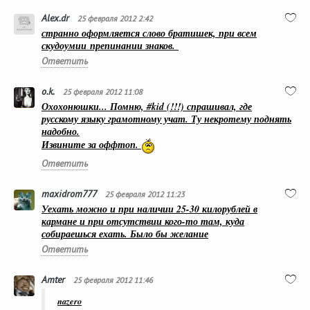
Alex.dr
25 февраля 2012 2:42
странно оформляется слово братишек, при всем
скудоумии препинании знаков.
Ответить
o.k.
25 февраля 2012 11:08
Охохонюшки... Помню, #kid (!!!) спрашивал, где
русскому языку грамотному учат. Ту некротему поднять
надобно.
Извините за оффтоп.
Ответить
maxidrom777
25 февраля 2012 11:23
Уехать можно и при наличии 25-30 килорублей в
кармане и при отсутствии кого-то там, куда
собираешься ехать. Было бы желание
Ответить
Amter
25 февраля 2012 11:46
nazero