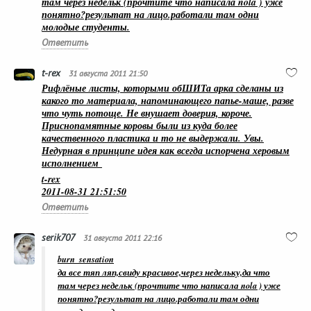
там через недельк (прочтите что написала nola ) уже
понятно?результат на лицо.работали там одни
молодые студенты.
Ответить
t-rex
31 августа 2011 21:50
Рифлёные листы, которыми обШИТа арка сделаны из
какого то материала, напоминающего папье-маше, разве
что чуть потоще. Не внушает доверия, короче.
Приснопамятные коровы были из куда более
качественного пластика и то не выдержали. Увы.
Недурная в принципе идея как всегда испорчена херовым
исполнением
t-rex
2011-08-31 21:51:50
Ответить
serik707
31 августа 2011 22:16
burn_sensation
да все тяп ляп,свиду красивое,через недельку,да что
там через недельк (прочтите что написала nola ) уже
понятно?результат на лицо.работали там одни