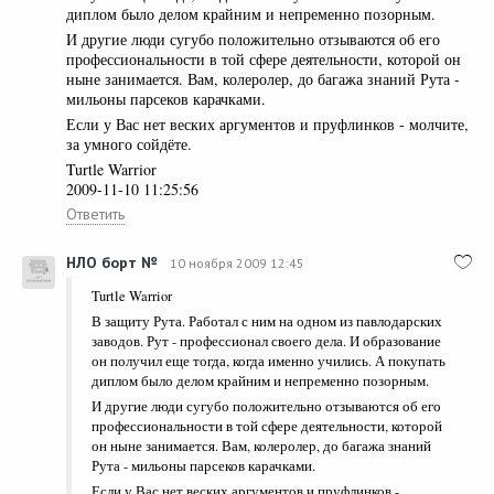
диплом было делом крайним и непременно позорным.
И другие люди сугубо положительно отзываются об его
профессиональности в той сфере деятельности, которой он
ныне занимается. Вам, колеролер, до багажа знаний Рута -
мильоны парсеков карачками.
Если у Вас нет веских аргументов и пруфлинков - молчите,
за умного сойдёте.
Turtle Warrior
2009-11-10 11:25:56
Ответить
НЛО борт №
10 ноября 2009 12:45
Turtle Warrior
В защиту Рута. Работал с ним на одном из павлодарских
заводов. Рут - профессионал своего дела. И образование
он получил еще тогда, когда именно учились. А покупать
диплом было делом крайним и непременно позорным.
И другие люди сугубо положительно отзываются об его
профессиональности в той сфере деятельности, которой
он ныне занимается. Вам, колеролер, до багажа знаний
Рута - мильоны парсеков карачками.
Если у Вас нет веских аргументов и пруфлинков -