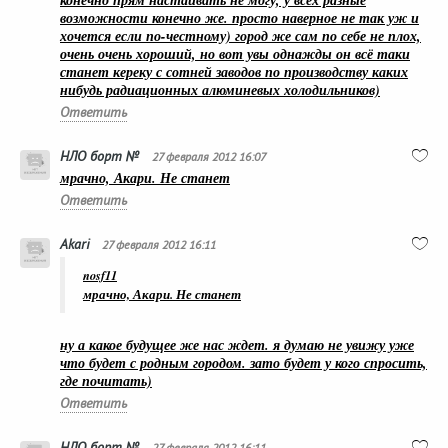
конечно прям настаивать не могу, у всех разные
возможности конечно же. просто наверное не так уж и
хочется если по-честному) город же сам по себе не плох,
очень очень хороший, но вот увы однажды он всё таки
станет кереку с сотней заводов по производству каких
нибудь радиационных алюминевых холодильников)
Ответить
НЛО борт №
27 февраля 2012 16:07
мрачно, Акари. Не станет
Ответить
Akari
27 февраля 2012 16:11
nosf11
мрачно, Акари. Не станет
ну а какое будущее же нас ждет. я думаю не увижу уже
что будет с родным городом. зато будет у кого спросить,
где почитать)
Ответить
НЛО борт №
27 февраля 2012 16:11