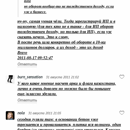
nola
ну оборот вообще-то не тождественен доходу, если
уж о бизнесе.
ну-ну, самая умная чёли. Тогда зарегистрируй ИП и в
налоговую (для тех кто не в танке - для ИП оборот
тождественен доходу, но только для ИП), если уж
сказать нечего. Это к слову.
В посте речь шла конкретно об обороте в 10-ки
миллионов долларов, а их доход - это их доход
Bravo
2011-08-17 09:52:47
Ответить
burn_sensation
31 августа 2011 21:02
У кого какое мнение насчет арки и флага казахстана,
лично я очень доволен но можно было бы повышее
еще.)классно зделали.
Ответить
nola
31 августа 2011 21:05
сегодня гуляли там: в основании бетон уже
трескается и проваливается, плитка вся волнами, один
бордюр (со стороны ласточки) уже отвалился. Классно