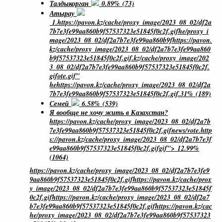
Талдыкорган
0.89% (73)
Атырау
1.https://pavon.kz/cache/proxy_image/2023_08_02/df2a
7b7e3fe99aa860b9f57537323e51845f0c2f.gifhe/proxy_i
mage/2023_08_02/df2a7b7e3fe99aa860b9fhttps://pavon.
kz/cache/proxy_image/2023_08_02/df2a7b7e3fe99aa860
b9f57537323e51845f0c2f.gif.kz/cache/proxy_image/202
3_08_02/df2a7b7e3fe99aa860b9f57537323e51845f0c2f.
gifote.gif"
hehttps://pavon.kz/cache/proxy_image/2023_08_02/df2a
7b7e3fe99aa860b9f57537323e51845f0c2f.gif.31% (189)
Семей
6.58% (539)
Я вообще не хочу жить в Казахстан?
https://pavon.kz/cache/proxy_image/2023_08_02/df2a7b
7e3fe99aa860b9f57537323e51845f0c2f.gifnews/vote.http
s://pavon.kz/cache/proxy_image/2023_08_02/df2a7b7e3f
e99aa860b9f57537323e51845f0c2f.gifgif"> 12.99%
(1064)
https://pavon.kz/cache/proxy_image/2023_08_02/df2a7b7e3fe9
9aa860b9f57537323e51845f0c2f.gifhttps://pavon.kz/cache/prox
y_image/2023_08_02/df2a7b7e3fe99aa860b9f57537323e51845f
0c2f.gifhttps://pavon.kz/cache/proxy_image/2023_08_02/df2a7
b7e3fe99aa860b9f57537323e51845f0c2f.gifhttps://pavon.kz/cac
he/proxy_image/2023_08_02/df2a7b7e3fe99aa860b9f57537323