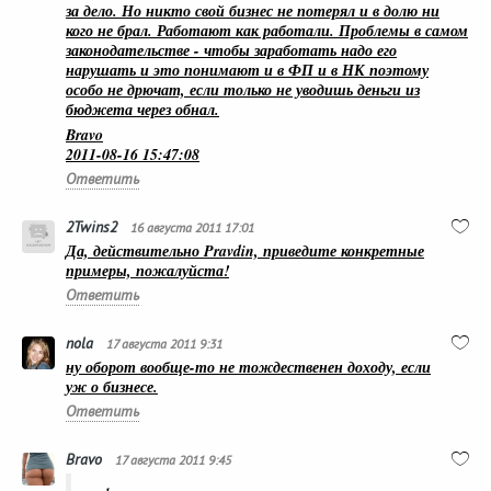
за дело. Но никто свой бизнес не потерял и в долю ни
кого не брал. Работают как работали. Проблемы в самом
законодательстве - чтобы заработать надо его
нарушать и это понимают и в ФП и в НК поэтому
особо не дрючат, если только не уводишь деньги из
бюджета через обнал.
Bravo
2011-08-16 15:47:08
Ответить
2Twins2
16 августа 2011 17:01
Да, действительно Pravdin, приведите конкретные
примеры, пожалуйста!
Ответить
nola
17 августа 2011 9:31
ну оборот вообще-то не тождественен доходу, если
уж о бизнесе.
Ответить
Bravo
17 августа 2011 9:45