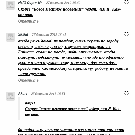
НЛО борт №
27 февраля 2012 15:40
Скорее "новое местное население" уедет, чем Я. Как-
то так.
Ответить
жОна
27 февраля 2012 15:41
всегда рвусь домой из поездок, очень скучаю по городу.
недавно, недельку назад, с мужем возвращались с
Байкала. ехали на поезде, люди отзывчивые, всегда
помогут, подскажут. но сказать, что где-то офигенно
лучше и что я уехать хочу, я не могу. дом есть дом.
правда мне, как молодому специалисту, работу не найти
- это грустно.
Ответить
Akari
27 февраля 2012 15:53
nosf11
Скорее "новое местное население" уедет, чем Я. Как-
то так.
да ладно вам, главное желание изменить что-то. хотя