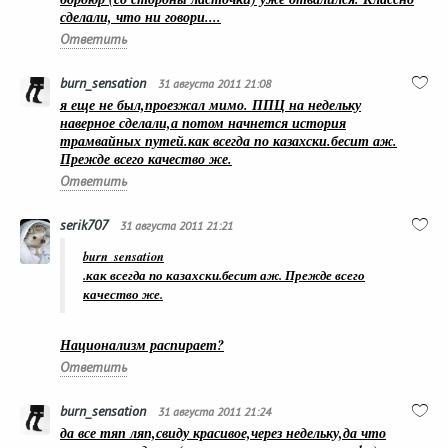
сделали, что ни говори....
Ответить
burn_sensation
31 августа 2011 21:08
я еще не был,проезжал мимо. ППЦ на недельку
наверное сделали,а потом начнется история
трамвайных путей.как всегда по казахски.бесит аж.
Прежде всего качество же.
Ответить
serik707
31 августа 2011 21:21
burn_sensation
.как всегда по казахски.бесит аж. Прежде всего
качество же.
Национализм распирает?
Ответить
burn_sensation
31 августа 2011 21:24
да все тяп ляп,свиду красивое,через недельку,да что