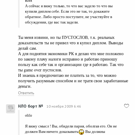
Root
А сейчас я вижу только, то что вас задело то что вы
купили диплом себе. Если это не так, то докажите
обратное. Либо просто поступите, не участвуйте в
обсуждении, где вас так задели.
Ты меня извини, но ты ПУСТОСЛОВ, т.к. реальных
доказательств ты не привел что я купил диплом. Выводы
делай сам.
А для поднятия экономики РК я делаю что мне положено
по закону плачу налоги исправно и работаю приношу
пользу как себе так и организации где я работаю. Так что
ты game over пустослов.
И знаешь я предпочитаю не платить за то, что можно
получить разумным способом и не тратя свои заработанные
деньги.
Ответить
НЛО борт №
10 ноября 2009 6:46
olile
Я вижу смысл ! Вы, обидели парня, оболгав его. Он не
должен Вам ничего доказывать
Вы должны