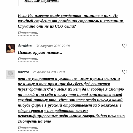
молодые студенты.
Если Вы имеете ввиду студентов- пишите о них. Не
каждый студент от рождения строитель и каменщик.
Случайно они не из ССО были?
Ответить
Atrokkus
31 августа 2011 22:18
Нытье, кругом нытье...
Ответить
nazero
25 февраля 2012 2:01
нет не устраивает а уехать не - могу нужны деньги и
не к кому а так прям щас бы,сдесь фсё решается
через"братишек"а у меня их нет,да и вообще я смотрю
на людей и на себя и вижу что народ занимается вской
ерундой потому что сдесь занятся особо нечем,в какой
нибудь фирме 1 русский отрабатывает за 5 казахов,и в
сфере сервиса у нас работают савсем
неквалифицированые люди -мягко говоря-быдло.печально
смотреть на это
Ответить