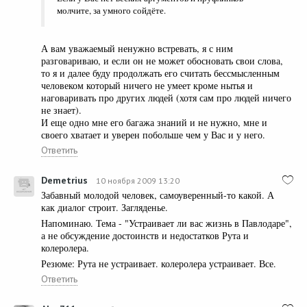
молчите, за умного сойдёте.
А вам уважаемый ненужно встревать, я с ним
разговариваю, и если он не может обосновать свои слова,
то я и далее буду продолжать его считать бессмысленным
человеком который ничего не умеет кроме нытья и
наговаривать про других людей (хотя сам про людей ничего
не знает).
И еще одно мне его багажа знаний и не нужно, мне и
своего хватает и уверен побольше чем у Вас и у него.
Ответить
Demetrius
10 ноября 2009 13:20
Забавный молодой человек, самоуверенный-то какой. А
как диалог строит. Загляденье.
Напоминаю. Тема - "Устраивает ли вас жизнь в Павлодаре",
а не обсуждение достоинств и недостатков Рута и
колеролера.
Резюме: Рута не устраивает. колеролера устраивает. Все.
Ответить