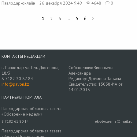
Павлодар-онлайн
26 декабря 2024 9:49
4648
0
1
2
3
…
5
6
КОНТАКТЫ РЕДАКЦИИ
г. Павлодар ул. Ген. Дюсенова,
Собственник: Зиновьева
18/3
Александра
8 7182 20 87 84
Редактор: Дрёмова Татьяна
info@pavon.kz
Свидетельство: 15058-ИА от
14.01.2015
ПАРТНЕРЫ ПОРТАЛА
Павлодарская областная газета
«Обозрение недели»
8 7182 61 80 14
rek-obozrenie@mail.ru
Павлодарская областная газета
«Звезда Прииртышья»