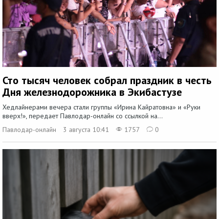
Сто тысяч человек собрал праздник в честь
Дня железнодорожника в Экибастузе
Хедлайнерами вечера стали группы «Ирина Кайратовна» и «Руки
вверх!», передает Павлодар-онлайн со ссылкой на...
Павлодар-онлайн
3 августа 10:41
1757
0