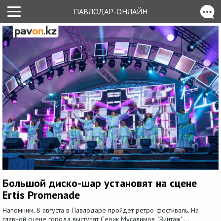
ПАВЛОДАР-ОНЛАЙН
Большой диско-шар установят на сцене
Ertis Promenade
Напомним, 8 августа в Павлодаре пройдет ретро-фестиваль. На
главной сцене города выступят Серик Мусалимов, "Винтаж",...