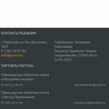
КОНТАКТЫ РЕДАКЦИИ
г. Павлодар ул. Ген. Дюсенова,
Собственник: Зиновьева
18/3
Александра
8 7182 20 87 84
Редактор: Дрёмова Татьяна
info@pavon.kz
Свидетельство: 15058-ИА от
14.01.2015
ПАРТНЕРЫ ПОРТАЛА
Павлодарская областная газета
«Обозрение недели»
8 7182 61 80 14
rek-obozrenie@mail.ru
Павлодарская областная газета
«Звезда Прииртышья»
8 7182 66 15 45
zvezda-pvl@rambler.ru