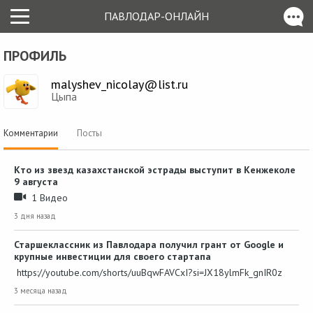
ПАВЛОДАР-ОНЛАЙН
ПРОФИЛЬ
malyshev_nicolay@list.ru
Цыпа
Комментарии
Посты
Кто из звезд казахстанской эстрады выступит в Кенжеколе
9 августа
1 Видео
3 дня назад
Старшеклассник из Павлодара получил грант от Google и
крупные инвестиции для своего стартапа
https://youtube.com/shorts/uuBqwFAVCxI?si=JX18ylmFk_gnIR0z
3 месяца назад