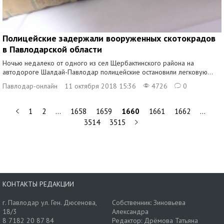
Полицейские задержали вооруженных скотокрадов
в Павлодарской области
Ночью недалеко от одного из сел Щербактинского района на
автодороге Шалдай-Павлодар полицейские остановили легковую...
Павлодар-онлайн
11 октября 2018 15:36
4726
0
1
2
…
1658
1659
1660
1661
1662
…
3514
3515
КОНТАКТЫ РЕДАКЦИИ
г. Павлодар ул. Ген. Дюсенова,
Собственник: Зиновьева
18/3
Александра
8 7182 20 87 84
Редактор: Дрёмова Татьяна