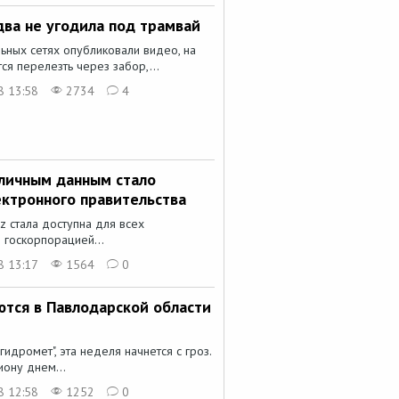
два не угодила под трамвай
ьных сетях опубликовали видео, на
я перелезть через забор,...
8 13:58
2734
4
 личным данным стало
ектронного правительства
z стала доступна для всех
 госкорпорацией...
8 13:17
1564
0
тся в Павлодарской области
идромет", эта неделя начнется с гроз.
иону днем...
8 12:58
1252
0