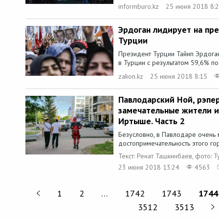
informburo.kz
25 июня 2018 8:
Эрдоган лидирует на пр
Турции
Президент Турции Тайип Эрдога
в Турции с результатом 59,6% п
zakon.kz
25 июня 2018 8:15
Павлодарский Ной, рэпер
замечательные жители и
Иртыше. Часть 2
Безусловно, в Павлодаре очень 
достопримечательность этого горо
Текст: Ренат Ташкинбаев, фото: 
23 июня 2018 13:24
4563
1
2
…
1742
1743
1744
3512
3513