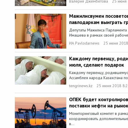
Валерия Джембетова
25 июня 
Мажилисвумен посовето
павлодаркам выиграть гр
Депутаты Мажилиса Парламента 
Имашева в рамках своей рабочей 
ИА Pavlodarnews
25 июня 2018
Каждому первенцу, роди
июля, сделают подарок
Каждому первенцу, родившемуся 
Ассамблея народа Казахстана по
tengrinews.kz
25 июня 2018 8:
ОПЕК будет контролиро
поставки нефти на рыно
Мониторинговый комитет в рамк
координировать дополнительные
в...