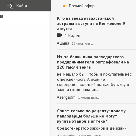
Войти
Прямой эфир
ИЯ
Кто из звезд казахстанской
эстрады выступит в Кенжеколе 9
августа
1 Видео
#
Цыпа
16 часов назад
Из-за банки пива павлодарского
предпринимателя оштрафовали на
120 тысяч тенге
не мешало бы , чтобы и покупатель нёс
ответсвенность. А если не
совоершеннолетний выпьет бутылку в
зале и готов оплатить…
#
sergadm
1 месяц назад
Спирт только по рецепту: почему
павлодарцы больше не могут
купить этанол в аптеке?
бредогенератор законов в действии
#
sergadm