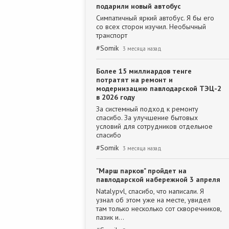
подарили новый автобус
Симпатичный яркий автобус. Я бы его
со всех сторон изучил. Необычный
транспорт
#
Somik
3 месяца назад
Более 15 миллиардов тенге
потратят на ремонт и
модернизацию павлодарской ТЭЦ-2
в 2026 году
За системный подход к ремонту
спасибо. За улучшение бытовых
условий для сотрудников отдельное
спасибо
#
Somik
3 месяца назад
"Марш парков" пройдет на
павлодарской набережной 3 апреля
Natalypvl, спасибо, что написали. Я
узнал об этом уже на месте, увидел
там только несколько сот скворечников,
пазик и…