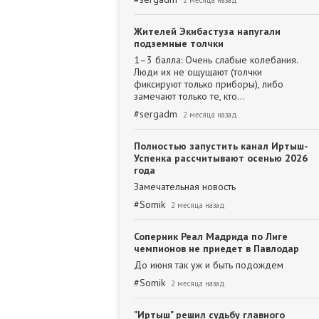
2 месяца назад
Жителей Экибастуза напугали
подземные толчки
1–3 балла: Очень слабые колебания.
Люди их не ощущают (толчки
фиксируют только приборы), либо
замечают только те, кто…
#
sergadm
2 месяца назад
Полностью запустить канал Иртыш-
Успенка рассчитывают осенью 2026
года
Замечательная новость
#
Somik
2 месяца назад
Соперник Реал Мадрида по Лиге
чемпионов не приедет в Павлодар
До июня так уж и быть подождем
#
Somik
2 месяца назад
"Иртыш" решил судьбу главного