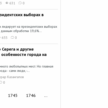
23
631
0
езидентских выборах в
н лидирует на президентских выборах
о данным обработки 19,6%...
655
0
 Серега и другие
 особенности города на
много любопытных мест. Но главная
да - сами люди, -...
Турар Казангапов
0
1745
1746
…