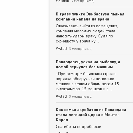
#
Somik
3 месяца назад
В травмпункте Экибастуза пьяная
компания напала на врача
Отказываясь выйти из помещения,
компания молодых людей стала
наносить удары врачу. Судя по
скриншоту у врача ну…
#
wlad
3 месяца назад
Павлодарец уехал на рыбалку, а
домой вернулся без машины
- При осмотре багажника стражи
порядка обнаружили несколько
мешков с лещом общим весом 15
килограммов. 15 мешков и в…
#
wlad
3 месяца назад
Как семья акробатов из Павлодара
стала легендой цирка в Монте-
Карло
Спасибо за подробности