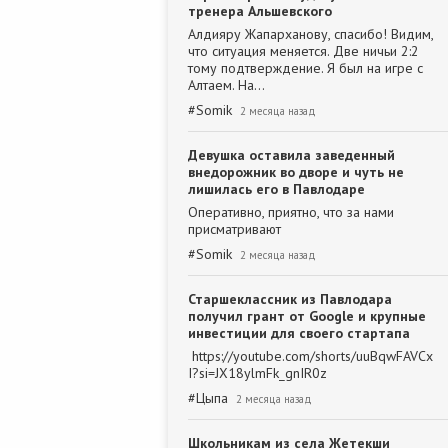
тренера Альшевского
Алдияру Жапарханову, спасибо! Видим,
что ситуация меняется. Две ничьи 2:2
тому подтверждение. Я был на игре с
Алтаем. На…
#
Somik
2 месяца назад
Девушка оставила заведенный
внедорожник во дворе и чуть не
лишилась его в Павлодаре
Оперативно, приятно, что за нами
присматривают
#
Somik
2 месяца назад
Старшеклассник из Павлодара
получил грант от Google и крупные
инвестиции для своего стартапа
https://youtube.com/shorts/uuBqwFAVCx
I?si=JX18ylmFk_gnIR0z
#
Цыпа
2 месяца назад
Школьникам из села Жетекши