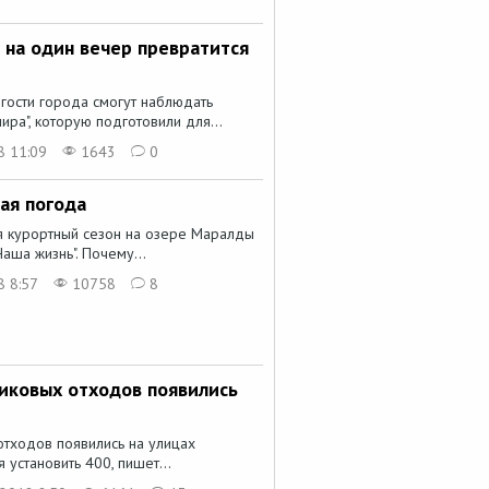
 на один вечер превратится
гости города смогут наблюдать
ра", которую подготовили для...
8 11:09
1643
0
ая погода
ся курортный сезон на озере Маралды
аша жизнь". Почему...
8 8:57
10758
8
тиковых отходов появились
отходов появились на улицах
 установить 400, пишет...