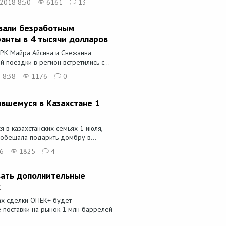
2018 8:50
6161
13
вали безработным
анты в 4 тысячи долларов
РК Майра Айсина и Снежанна
поездки в регион встретились с...
 8:38
1176
0
вшемуся в Казахстане 1
в казахстанских семьях 1 июля,
обещала подарить домбру в...
26
1825
4
вать дополнительные
к
ах сделки ОПЕК+ будет
 поставки на рынок 1 млн баррелей