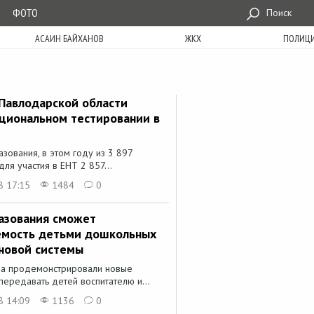
ФОТО
Поиск
АСАИН БАЙХАНОВ
ЖКХ
ПОЛИЦ
Павлодарской области
ациональном тестировании в
ования, в этом году из 3 897
ля участия в ЕНТ 2 857...
8 17:15
1484
0
азования сможет
емость детьми дошкольных
новой системы
ра продемонстрировали новые
ередавать детей воспитателю и...
8 14:09
1136
0