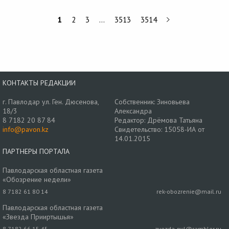
1
2
3
…
3513
3514
КОНТАКТЫ РЕДАКЦИИ
г. Павлодар ул. Ген. Дюсенова,
Собственник: Зиновьева
18/3
Александра
8 7182 20 87 84
Редактор: Дрёмова Татьяна
info@pavon.kz
Свидетельство: 15058-ИА от
14.01.2015
ПАРТНЕРЫ ПОРТАЛА
Павлодарская областная газета
«Обозрение недели»
8 7182 61 80 14
rek-obozrenie@mail.ru
Павлодарская областная газета
«Звезда Прииртышья»
8 7182 66 15 45
zvezda-pvl@rambler.ru