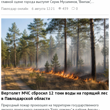
главной сцене города выступят Серик Мусалимов, "Винтаж",...
Павлодар-онлайн
6 августа 12:21
439
0
Вертолет МЧС сбросил 12 тонн воды на горящий лес
в Павлодарской области
Природный пожар произошел на территории государственного
лесного природного резервата "Ертіс орманы" в районе Аккулы -...