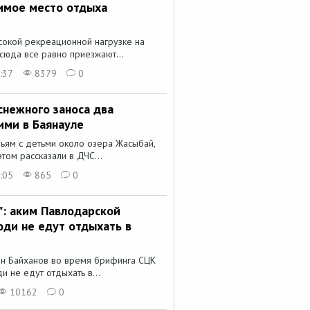
имое место отдыха
сокой рекреационной нагрузке на
сюда все равно приезжают...
:37
8379
0
снежного заноса два
ми в Баянауле
ьям с детьми около озера Жасыбай,
том рассказали в ДЧС...
:05
865
0
": аким Павлодарской
юди не едут отдыхать в
ин Байханов во время брифинга СЦК
и не едут отдыхать в...
10162
0