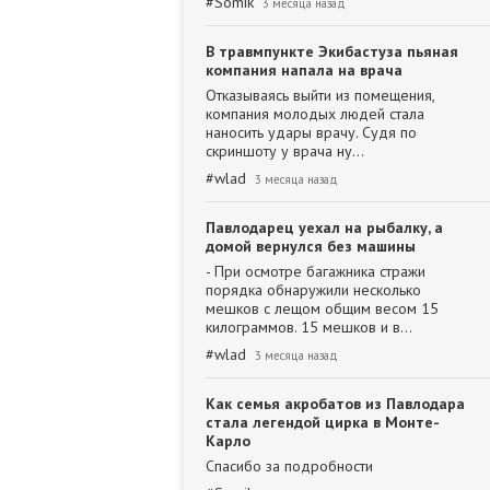
#
Somik
3 месяца назад
В травмпункте Экибастуза пьяная
компания напала на врача
Отказываясь выйти из помещения,
компания молодых людей стала
наносить удары врачу. Судя по
скриншоту у врача ну…
#
wlad
3 месяца назад
Павлодарец уехал на рыбалку, а
домой вернулся без машины
- При осмотре багажника стражи
порядка обнаружили несколько
мешков с лещом общим весом 15
килограммов. 15 мешков и в…
#
wlad
3 месяца назад
Как семья акробатов из Павлодара
стала легендой цирка в Монте-
Карло
Спасибо за подробности