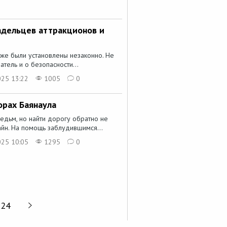
адельцев аттракционов и
яже были установлены незаконно. Не
ель и о безопасности...
025 13:22
1005
0
орах Баянаула
дьм, но найти дорогу обратно не
йн. На помощь заблудившимся...
025 10:05
1295
0
24