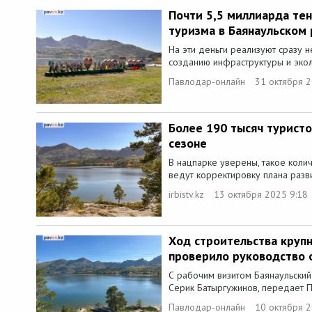
Почти 5,5 миллиарда тен
туризма в Баянаульском
На эти деньги реализуют сразу н
созданию инфраструктуры и экол
Павлодар-онлайн
31 октября 2
Более 190 тысяч туристо
сезоне
В нацпарке уверены, такое колич
ведут корректировку плана разви
irbistv.kz
13 октября 2025 9:18
Ход строительства крупн
проверило руководство 
С рабочим визитом Баянаульский
Серик Батыргужинов, передает П
Павлодар-онлайн
10 октября 2