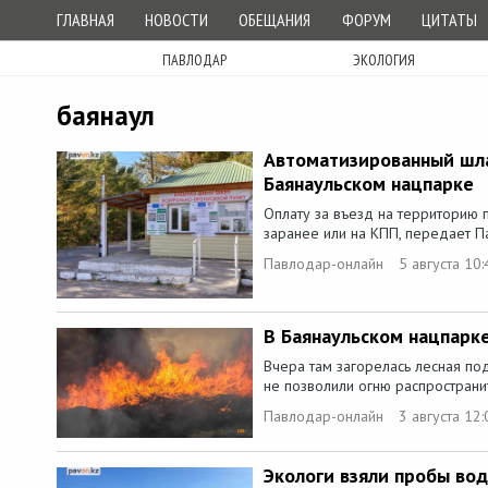
ГЛАВНАЯ
НОВОСТИ
ОБЕЩАНИЯ
ФОРУМ
ЦИТАТЫ
ПАВЛОДАР
ЭКОЛОГИЯ
баянаул
Автоматизированный шла
Баянаульском нацпарке
Оплату за въезд на территорию
заранее или на КПП, передает П
Павлодар-онлайн
5 августа 10:
В Баянаульском нацпарк
Вчера там загорелась лесная по
не позволили огню распространит
Павлодар-онлайн
3 августа 12:
Экологи взяли пробы вод