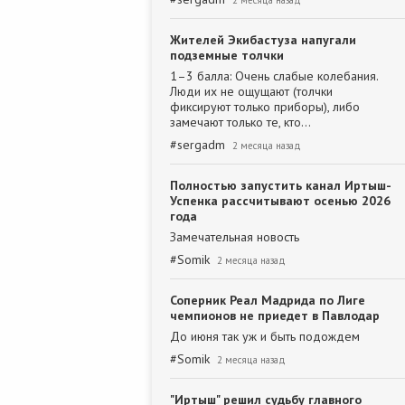
2 месяца назад
Жителей Экибастуза напугали
подземные толчки
1–3 балла: Очень слабые колебания.
Люди их не ощущают (толчки
фиксируют только приборы), либо
замечают только те, кто…
#
sergadm
2 месяца назад
Полностью запустить канал Иртыш-
Успенка рассчитывают осенью 2026
года
Замечательная новость
#
Somik
2 месяца назад
Соперник Реал Мадрида по Лиге
чемпионов не приедет в Павлодар
До июня так уж и быть подождем
#
Somik
2 месяца назад
"Иртыш" решил судьбу главного