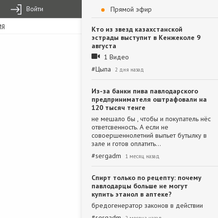
Войти
Прямой эфир
ИЯ
Кто из звезд казахстанской
эстрады выступит в Кенжеколе 9
августа
1 Видео
#
Цыпа
2 дня назад
Из-за банки пива павлодарского
предпринимателя оштрафовали на
120 тысяч тенге
не мешало бы , чтобы и покупатель нёс
ответсвенность. А если не
совоершеннолетний выпьет бутылку в
зале и готов оплатить…
#
sergadm
1 месяц назад
Спирт только по рецепту: почему
павлодарцы больше не могут
купить этанол в аптеке?
бредогенератор законов в действии
#
sergadm