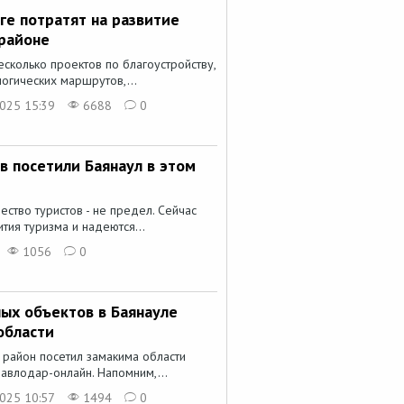
ге потратят на развитие
 районе
есколько проектов по благоустройству,
огических маршрутов,...
025 15:39
6688
0
в посетили Баянаул в этом
ество туристов - не предел. Сейчас
тия туризма и надеются...
1056
0
ых объектов в Баянауле
области
 район посетил замакима области
авлодар-онлайн. Напомним,...
025 10:57
1494
0