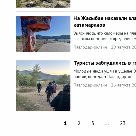
На Жасыбае наказали вл
катамаранов
Выяснилось, что силомеры на пл
слишком переживал предпринимат
Павлодар-онлайн
29 августа 2
Туристы заблудились в г
Молодые люди ушли в ущелье Ве
смогли, передает Павлодар-онла
Павлодар-онлайн
26 августа 2
1
2
3
…
23