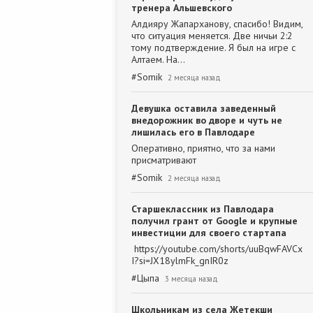
тренера Альшевского
Алдияру Жапарханову, спасибо! Видим,
что ситуация меняется. Две ничьи 2:2
тому подтверждение. Я был на игре с
Алтаем. На…
#
Somik
2 месяца назад
Девушка оставила заведенный
внедорожник во дворе и чуть не
лишилась его в Павлодаре
Оперативно, приятно, что за нами
присматривают
#
Somik
2 месяца назад
Старшеклассник из Павлодара
получил грант от Google и крупные
инвестиции для своего стартапа
https://youtube.com/shorts/uuBqwFAVCx
I?si=JX18ylmFk_gnIR0z
#
Цыпа
3 месяца назад
Школьникам из села Жетекши