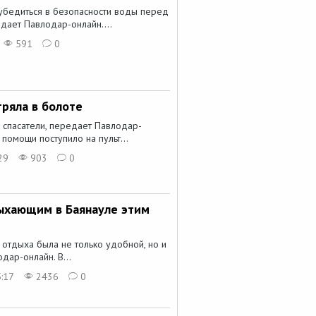
 убедиться в безопасности воды перед
дает Павлодар-онлайн....
591
0
тряла в болоте
 спасатели, передает Павлодар-
помощи поступило на пульт...
29
903
0
ыхающим в Баянауле этим
а отдыха была не только удобной, но и
ар-онлайн. В...
:17
2436
0