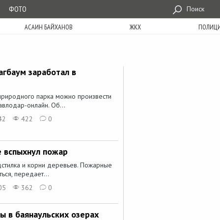
ФОТО
Поиск
АСАИН БАЙХАНОВ
ЖКХ
ПОЛИЦ
гбаум заработал в
 природного парка можно произвести
авлодар-онлайн. Об...
42
422
0
е вспыхнул пожар
дстилка и корни деревьев. Пожарные
ься, передает...
05
362
0
ы в баянаульских озерах