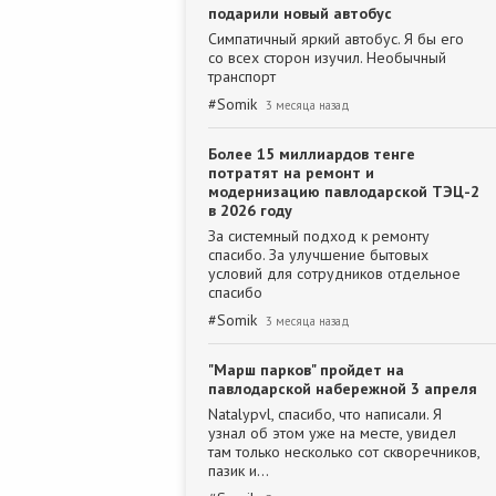
подарили новый автобус
Симпатичный яркий автобус. Я бы его
со всех сторон изучил. Необычный
транспорт
#
Somik
3 месяца назад
Более 15 миллиардов тенге
потратят на ремонт и
модернизацию павлодарской ТЭЦ-2
в 2026 году
За системный подход к ремонту
спасибо. За улучшение бытовых
условий для сотрудников отдельное
спасибо
#
Somik
3 месяца назад
"Марш парков" пройдет на
павлодарской набережной 3 апреля
Natalypvl, спасибо, что написали. Я
узнал об этом уже на месте, увидел
там только несколько сот скворечников,
пазик и…