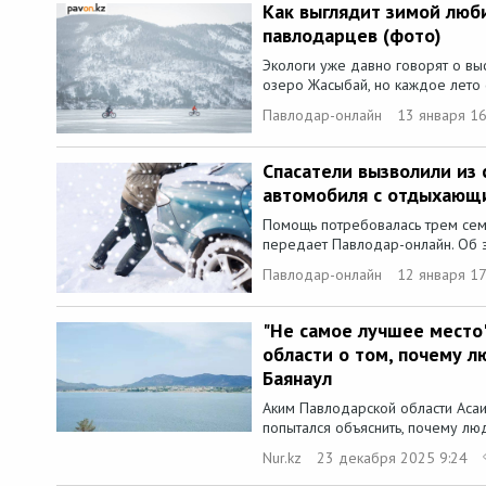
Как выглядит зимой люб
павлодарцев (фото)
Экологи уже давно говорят о вы
озеро Жасыбай, но каждое лето 
Павлодар-онлайн
13 января 16
Спасатели вызволили из 
автомобиля с отдыхающи
Помощь потребовалась трем сем
передает Павлодар-онлайн. Об э
Павлодар-онлайн
12 января 17
"Не самое лучшее место
области о том, почему л
Баянаул
Аким Павлодарской области Аса
попытался объяснить, почему люд
Nur.kz
23 декабря 2025 9:24