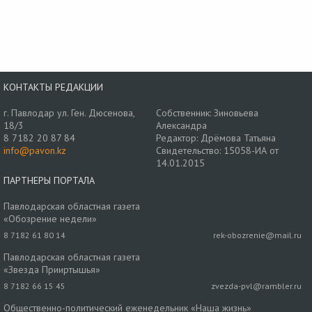
КОНТАКТЫ РЕДАКЦИИ
г. Павлодар ул. Ген. Дюсенова,
Собственник: Зиновьева
18/3
Александра
8 7182 20 87 84
Редактор: Дрёмова Татьяна
info@pavon.kz
Свидетельство: 15058-ИА от
14.01.2015
ПАРТНЕРЫ ПОРТАЛА
Павлодарская областная газета
«Обозрение недели»
8 7182 61 80 14
rek-obozrenie@mail.ru
Павлодарская областная газета
«Звезда Прииртышья»
8 7182 66 15 45
zvezda-pvl@rambler.ru
Общественно-политический еженедельник «Наша жизнь»