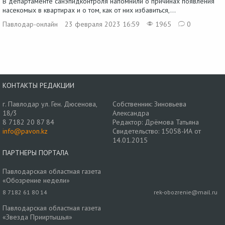
В департаменте санэпидконтроля напомнили о причинах появления
насекомых в квартирах и о том, как от них избавиться,...
Павлодар-онлайн
23 февраля 2023 16:59
1965
0
КОНТАКТЫ РЕДАКЦИИ
г. Павлодар ул. Ген. Дюсенова,
Собственник: Зиновьева
18/3
Александра
8 7182 20 87 84
Редактор: Дрёмова Татьяна
info@pavon.kz
Свидетельство: 15058-ИА от
14.01.2015
ПАРТНЕРЫ ПОРТАЛА
Павлодарская областная газета
«Обозрение недели»
8 7182 61 80 14
rek-obozrenie@mail.ru
Павлодарская областная газета
«Звезда Прииртышья»