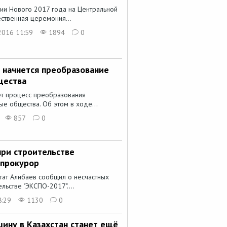
ии Нового 2017 года на Центральной
ственная церемония...
2016 11:59
1894
0
е начнется преобразование
щества
ет процесс преобразования
ые общества. Об этом в ходе...
857
0
при строительстве
 прокурор
гат Алибаев сообщил о несчастных
льстве "ЭКСПО-2017"....
8:29
1130
0
шину в Казахстан станет ещё