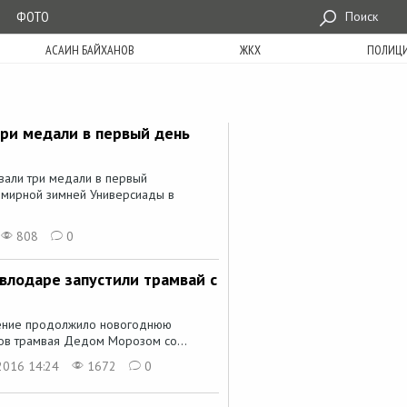
ФОТО
Поиск
АСАИН БАЙХАНОВ
ЖКХ
ПОЛИЦ
три медали в первый день
вали три медали в первый
емирной зимней Универсиады в
808
0
авлодаре запустили трамвай с
ление продолжило новогоднюю
ов трамвая Дедом Морозом со...
2016 14:24
1672
0