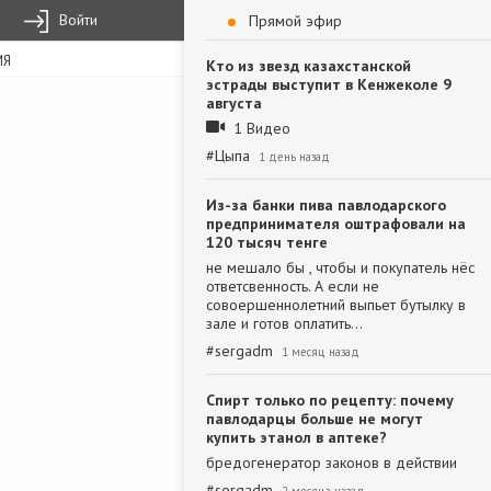
Войти
Прямой эфир
ИЯ
Кто из звезд казахстанской
эстрады выступит в Кенжеколе 9
августа
1 Видео
#
Цыпа
1 день назад
Из-за банки пива павлодарского
предпринимателя оштрафовали на
120 тысяч тенге
не мешало бы , чтобы и покупатель нёс
ответсвенность. А если не
совоершеннолетний выпьет бутылку в
зале и готов оплатить…
#
sergadm
1 месяц назад
Спирт только по рецепту: почему
павлодарцы больше не могут
купить этанол в аптеке?
бредогенератор законов в действии
#
sergadm