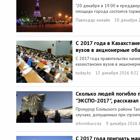
"20 декабря в 19.00 в преддвер
площади города состоится торже
Павлодар-онлайн
20 декабря 
С 2017 года в Казахстан
вузов в акционерные об
С 2017 года правительство начн
казахстанских вузов в акционерн
today.kz
13 декабря 2016 8:22
Сколько людей погибло 
"ЭКСПО-2017", рассказал
Прокурор Есильского района Тал
случаях, допущенных при строите
informburo.kz
9 декабря 2016 
C 2017 года пригнать ма