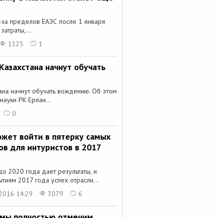
-за пределов ЕАЭС после 1 января
атраты,...
1125
1
Казахстана начнут обучать
ана начнут обучать вождению. Об этом
ауки РК Ерлан...
0
ожет войти в пятерку самых
ов для интуристов в 2017
о 2020 года дает результаты, и
иям 2017 года успех отрасли...
2016 14:29
3079
6
у мы полностью отменим