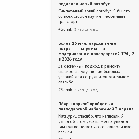
подарили новый автобус
Симпатичный яркий автобус. Я бы его
со всех сторон изучил. Необычный
транспорт
#
Somik
3 месяца назад
Более 15 миллиардов тенге
потратят на ремонт и
модернизацию павлодарской ТЭЦ-2
в 2026 году
За системный подход к ремонту
спасибо. За улучшение бытовых
условий для сотрудников отдельное
спасибо
#
Somik
3 месяца назад
"Марш парков" пройдет на
павлодарской набережной 3 апреля
Natalypvl, спасибо, что написали. Я
узнал об этом уже на месте, увидел
там только несколько сот скворечников,
пазик и…