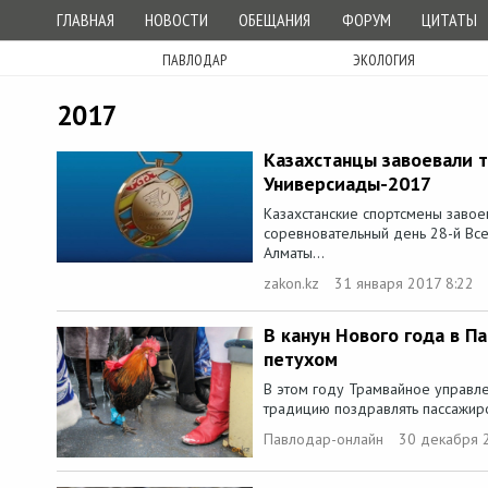
ГЛАВНАЯ
НОВОСТИ
ОБЕЩАНИЯ
ФОРУМ
ЦИТАТЫ
ПАВЛОДАР
ЭКОЛОГИЯ
2017
Казахстанцы завоевали 
Универсиады-2017
Казахстанские спортсмены завое
соревновательный день 28-й Вс
Алматы...
zakon.kz
31 января 2017 8:22
В канун Нового года в П
петухом
В этом году Трамвайное управ
традицию поздравлять пассажир
Павлодар-онлайн
30 декабря 