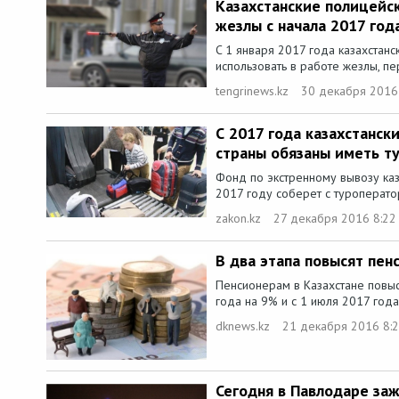
Казахстанские полицейс
жезлы с начала 2017 год
C 1 января 2017 года казахстанс
использовать в работе жезлы, пе
tengrinews.kz
30 декабря 2016
С 2017 года казахстанск
страны обязаны иметь т
Фонд по экстренному вывозу каза
2017 году соберет с туроперато
zakon.kz
27 декабря 2016 8:22
В два этапа повысят пенс
Пенсионерам в Казахстане повыс
года на 9% и с 1 июля 2017 года
dknews.kz
21 декабря 2016 8:
Сегодня в Павлодаре заж