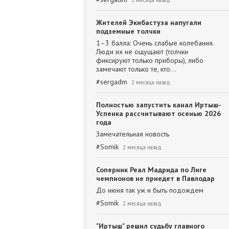
2 месяца назад
Жителей Экибастуза напугали
подземные толчки
1–3 балла: Очень слабые колебания.
Люди их не ощущают (толчки
фиксируют только приборы), либо
замечают только те, кто…
#
sergadm
2 месяца назад
Полностью запустить канал Иртыш-
Успенка рассчитывают осенью 2026
года
Замечательная новость
#
Somik
2 месяца назад
Соперник Реал Мадрида по Лиге
чемпионов не приедет в Павлодар
До июня так уж и быть подождем
#
Somik
2 месяца назад
"Иртыш" решил судьбу главного