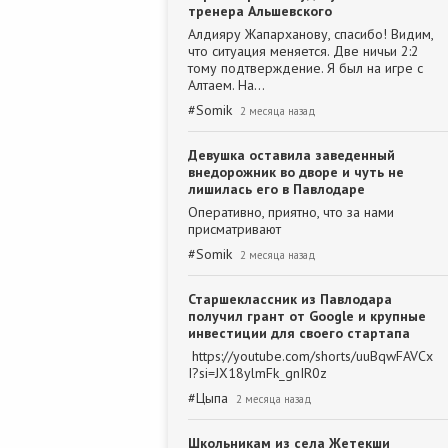
тренера Альшевского
Алдияру Жапарханову, спасибо! Видим,
что ситуация меняется. Две ничьи 2:2
тому подтверждение. Я был на игре с
Алтаем. На…
#
Somik
2 месяца назад
Девушка оставила заведенный
внедорожник во дворе и чуть не
лишилась его в Павлодаре
Оперативно, приятно, что за нами
присматривают
#
Somik
2 месяца назад
Старшеклассник из Павлодара
получил грант от Google и крупные
инвестиции для своего стартапа
https://youtube.com/shorts/uuBqwFAVCx
I?si=JX18ylmFk_gnIR0z
#
Цыпа
2 месяца назад
Школьникам из села Жетекши