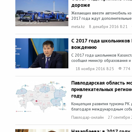
дороже
Желающих ввезти автомобиль из
2017 года ждут дополнительные з
meta.kz
8 декабря 2016 8:21
С 2017 года школьников 
вождению
С 2017 года школьников Казахст
сообщил министр образования и н
18 ноября 2016 8:25
774
Павлодарская область м
привлекательных регион
году
Концепция развития туризма РК д
благодаря международным событ
Павлодар-онлайн
27 сентября 
Назарбаева: в 2017 год