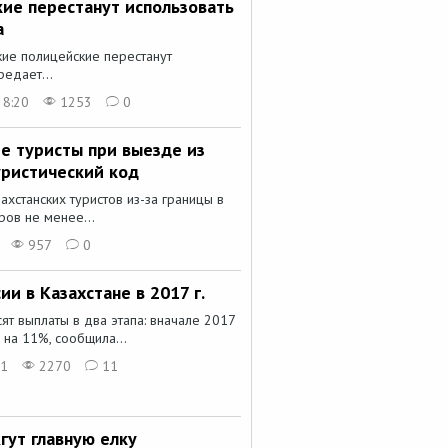
кие перестанут использовать
а
кие полицейские перестанут
редает...
 8:20
1253
0
ие туристы при выезде из
уристический код
хстанских туристов из-за границы в
ров не менее...
957
0
ии в Казахстане в 2017 г.
ят выплаты в два этапа: вначале 2017
 на 11%, сообщила...
21
2270
11
гут главную елку