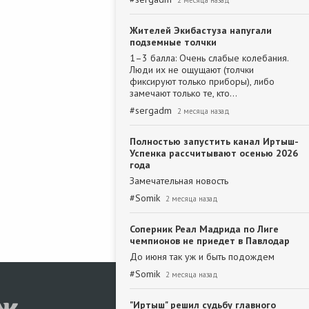
2 месяца назад
Жителей Экибастуза напугали
подземные толчки
1–3 балла: Очень слабые колебания.
Люди их не ощущают (толчки
фиксируют только приборы), либо
замечают только те, кто…
#
sergadm
2 месяца назад
Полностью запустить канал Иртыш-
Успенка рассчитывают осенью 2026
года
Замечательная новость
#
Somik
2 месяца назад
Соперник Реал Мадрида по Лиге
чемпионов не приедет в Павлодар
До июня так уж и быть подождем
#
Somik
2 месяца назад
"Иртыш" решил судьбу главного