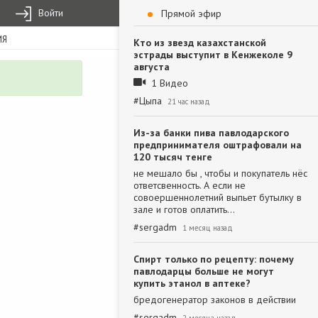
Войти
Прямой эфир
ИЯ
Кто из звезд казахстанской
эстрады выступит в Кенжеколе 9
августа
1 Видео
#
Цыпа
21 час назад
Из-за банки пива павлодарского
предпринимателя оштрафовали на
120 тысяч тенге
не мешало бы , чтобы и покупатель нёс
ответсвенность. А если не
совоершеннолетний выпьет бутылку в
зале и готов оплатить…
#
sergadm
1 месяц назад
Спирт только по рецепту: почему
павлодарцы больше не могут
купить этанол в аптеке?
бредогенератор законов в действии
#
sergadm