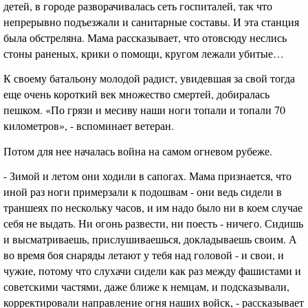
детей, в городе разворачивалась сеть госпиталей, так что
непрерывно подъезжали и санитарные составы. И эта станция
была обстреляна. Мама рассказывает, что отовсюду неслись
стоны раненых, крики о помощи, кругом лежали убитые…
К своему батальону молодой радист, увидевшая за свой тогда
еще очень короткий век множество смертей, добиралась
пешком. «По грязи и месиву наши ноги топали и топали 70
километров», - вспоминает ветеран.
Потом для нее началась война на самом огневом рубеже.
- Зимой и летом они ходили в сапогах. Мама признается, что
иной раз ноги примерзали к подошвам - они ведь сидели в
траншеях по нескольку часов, и им надо было ни в коем случае
себя не выдать. Ни огонь развести, ни поесть - ничего. Сидишь
и высматриваешь, прислушиваешься, докладываешь своим. А
во время боя снаряды летают у тебя над головой - и свои, и
чужие, потому что слухачи сидели как раз между фашистами и
советскими частями, даже ближе к немцам, и подсказывали,
корректировали направление огня наших войск, - рассказывает