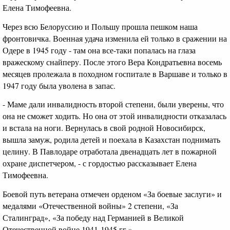
Елена Тимофеевна.
Через всю Белоруссию и Польшу прошла пешком наша
фронтовичка. Военная удача изменила ей только в сражении на
Одере в 1945 году - там она все-таки попалась на глаза
вражескому снайперу. После этого Вера Кондратьевна восемь
месяцев пролежала в походном госпитале в Варшаве и только в
1947 году была уволена в запас.
- Маме дали инвалидность второй степени, были уверены, что
она не сможет ходить. Но она от этой инвалидности отказалась
и встала на ноги. Вернулась в свой родной Новосибирск,
вышла замуж, родила детей и поехала в Казахстан поднимать
целину. В Павлодаре отработала двенадцать лет в пожарной
охране диспетчером, - с гордостью рассказывает Елена
Тимофеевна.
Боевой путь ветерана отмечен орденом «За боевые заслуги» и
медалями «Отечественной войны» 2 степени, «За
Сталинград», «За победу над Германией в Великой
Отечественной войне 1941-1945 гг.»