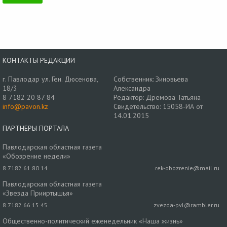
КОНТАКТЫ РЕДАКЦИИ
г. Павлодар ул. Ген. Дюсенова,
Собственник: Зиновьева
18/3
Александра
8 7182 20 87 84
Редактор: Дрёмова Татьяна
info@pavon.kz
Свидетельство: 15058-ИА от
14.01.2015
ПАРТНЕРЫ ПОРТАЛА
Павлодарская областная газета
«Обозрение недели»
8 7182 61 80 14
rek-obozrenie@mail.ru
Павлодарская областная газета
«Звезда Прииртышья»
8 7182 66 15 45
zvezda-pvl@rambler.ru
Общественно-политический еженедельник «Наша жизнь»