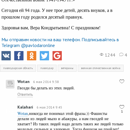
Сегодня ей 94 года. У нее трое детей, десять внуков, а в
прошлом году родился десятый правнук.
Здоровья вам, Вера Кондратьевна! С праздником!
Мы отправим новости на ваш телефон. Подписывайтесь в
Telegram @pavlodaronline
1244
4
павлодарская область
павлодар
ветераны
великая отечественная война
Wotan
6 мая 2014 9:38
Гвозди бы делать из этих людей.
Ответить
Kalahari
6 мая 2014 9:45
1
Wotan
,никогда не понимал этой фразы.)) Фашисты
делали из людей мыло и абажуры, а нам гвоздей не
хватает? Из таких людей надо делать таких же людей только
молодых,сильных и здоровых. Тогда фашизм не пройдет!