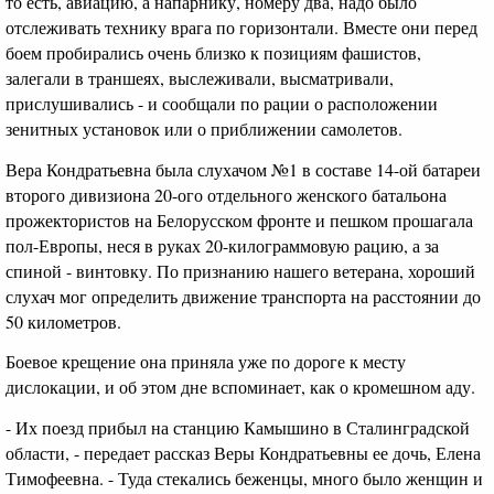
то есть, авиацию, а напарнику, номеру два, надо было
отслеживать технику врага по горизонтали. Вместе они перед
боем пробирались очень близко к позициям фашистов,
залегали в траншеях, выслеживали, высматривали,
прислушивались - и сообщали по рации о расположении
зенитных установок или о приближении самолетов.
Вера Кондратьевна была слухачом №1 в составе 14-ой батареи
второго дивизиона 20-ого отдельного женского батальона
прожектористов на Белорусском фронте и пешком прошагала
пол-Европы, неся в руках 20-килограммовую рацию, а за
спиной - винтовку. По признанию нашего ветерана, хороший
слухач мог определить движение транспорта на расстоянии до
50 километров.
Боевое крещение она приняла уже по дороге к месту
дислокации, и об этом дне вспоминает, как о кромешном аду.
- Их поезд прибыл на станцию Камышино в Сталинградской
области, - передает рассказ Веры Кондратьевны ее дочь, Елена
Тимофеевна. - Туда стекались беженцы, много было женщин и