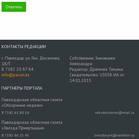
КОНТАКТЫ РЕДАКЦИИ
г. Павлодар ул. Ген. Дюсенова,
Собственник: Зиновьева
18/3
Александра
8 7182 20 87 84
Редактор: Дрёмова Татьяна
info@pavon.kz
Свидетельство: 15058-ИА от
14.01.2015
ПАРТНЕРЫ ПОРТАЛА
Павлодарская областная газета
«Обозрение недели»
8 7182 61 80 14
rek-obozrenie@mail.ru
Павлодарская областная газета
«Звезда Прииртышья»
8 7182 66 15 45
zvezda-pvl@rambler.ru