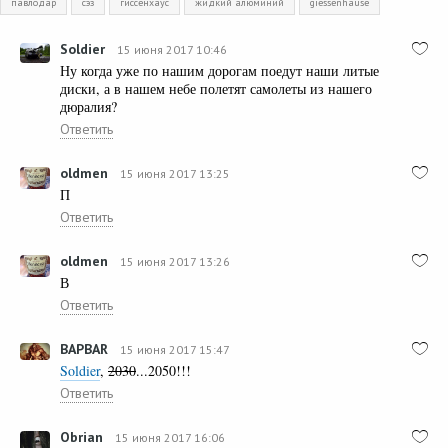
павлодар
сэз
гиссенхаус
жидкий алюминий
giessenhause
Soldier
15 июня 2017 10:46
Ну когда уже по нашим дорогам поедут наши литые
диски, а в нашем небе полетят самолеты из нашего
дюралия?
Ответить
oldmen
15 июня 2017 13:25
П
Ответить
oldmen
15 июня 2017 13:26
В
Ответить
BAPBAR
15 июня 2017 15:47
Soldier
,
2030
...2050!!!
Ответить
Obrian
15 июня 2017 16:06