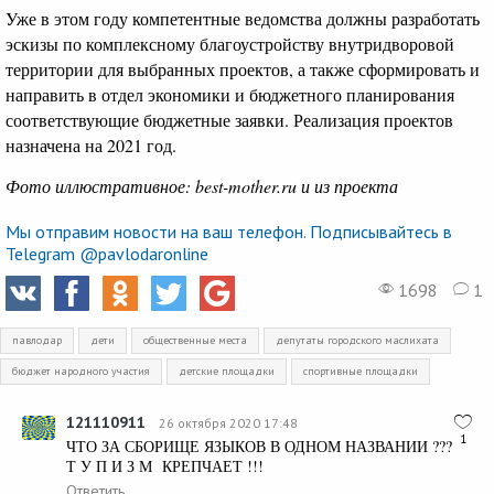
Уже в этом году компетентные ведомства должны разработать
эскизы по комплексному благоустройству внутридворовой
территории для выбранных проектов, а также сформировать и
направить в отдел экономики и бюджетного планирования
соответствующие бюджетные заявки. Реализация проектов
назначена на 2021 год.
Фото иллюстративное: best-mother.ru и из проекта
Мы отправим новости на ваш телефон. Подписывайтесь в
Telegram @pavlodaronline
1698
1
павлодар
дети
общественные места
депутаты городского маслихата
бюджет народного участия
детские площадки
спортивные площадки
121110911
26 октября 2020 17:48
1
ЧТО ЗА СБОРИЩЕ ЯЗЫКОВ В ОДНОМ НАЗВАНИИ ???
Т У П И З М КРЕПЧАЕТ !!!
Ответить