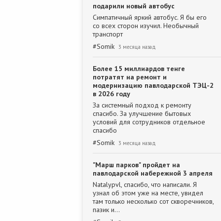
подарили новый автобус
Симпатичный яркий автобус. Я бы его
со всех сторон изучил. Необычный
транспорт
#
Somik
3 месяца назад
Более 15 миллиардов тенге
потратят на ремонт и
модернизацию павлодарской ТЭЦ-2
в 2026 году
За системный подход к ремонту
спасибо. За улучшение бытовых
условий для сотрудников отдельное
спасибо
#
Somik
3 месяца назад
"Марш парков" пройдет на
павлодарской набережной 3 апреля
Natalypvl, спасибо, что написали. Я
узнал об этом уже на месте, увидел
там только несколько сот скворечников,
пазик и…