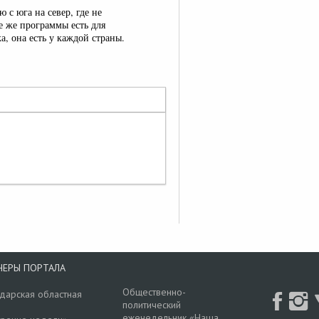
с юга на север, где не
ие же программы есть для
ка, она есть у каждой страны.
НЕРЫ ПОРТАЛА
Общественно-
дарская областная
политический
еженедельник «Наша