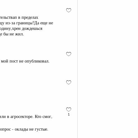
ельствап в пределах
цу из-за границы?Да еще не
Родину,хрен дождешься
е бы не жил.
о мой пост не опубликовал.
1
ли в агросекторе. Кто смог,
вопрос - оклады не густые.