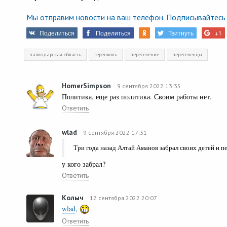
Мы отправим новости на ваш телефон. Подписывайтесь 
Поделиться
Поделиться
Твитнуть
+1
павлодарская область
теренколь
переселение
переселенцы
HomerSimpson
9 сентября 2022 13:35
Политика, еще раз политика. Своим работы нет.
Ответить
wlad
9 сентября 2022 17:31
Три года назад Алтай Аманов забрал своих детей и пе
у кого забрал?
Ответить
Колыч
12 сентября 2022 20:07
wlad
,
Ответить