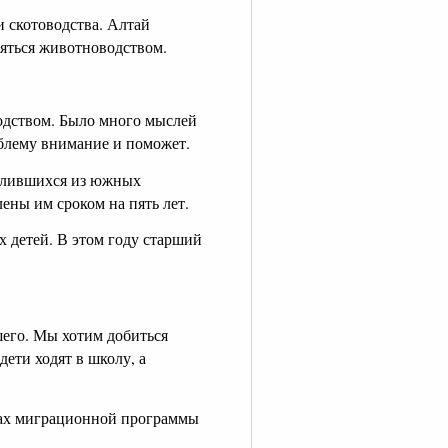
и скотоводства. Алтай
няться животноводством.
водством. Было много мыслей
облему внимание и поможет.
селившихся из южных
ены им сроком на пять лет.
 детей. В этом году старший
шего. Мы хотим добиться
ети ходят в школу, а
мках миграционной программы