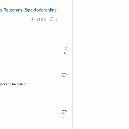
в Telegram @pavlodaronline
3198
7
1
реехал на север