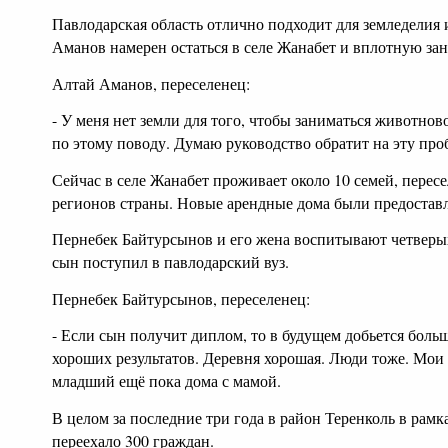
Павлодарская область отлично подходит для земледелия 
Аманов намерен остаться в селе Жанабет и вплотную за
Алтай Аманов, переселенец:
- У меня нет земли для того, чтобы заниматься животно
по этому поводу. Думаю руководство обратит на эту пр
Сейчас в селе Жанабет проживает около 10 семей, пере
регионов страны. Новые арендные дома были предоставл
Пернебек Байтурсынов и его жена воспитывают четверых
сын поступил в павлодарский вуз.
Пернебек Байтурсынов, переселенец:
- Если сын получит диплом, то в будущем добьется боль
хороших результатов. Деревня хорошая. Люди тоже. Мои д
младший ещё пока дома с мамой.
В целом за последние три года в район Теренколь в ра
переехало 300 граждан.