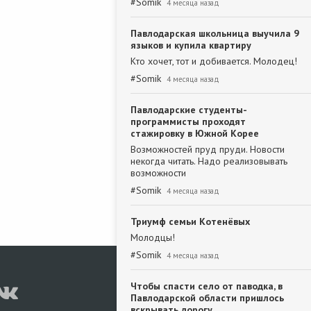
#
Somik
4 месяца назад
Павлодарская школьница выучила 9
языков и купила квартиру
Кто хочет, тот и добивается. Молодец!
#
Somik
4 месяца назад
Павлодарские студенты-
программисты проходят
стажировку в Южной Корее
Возможностей пруд пруди. Новости
некогда читать. Надо реализовывать
возможности
#
Somik
4 месяца назад
Триумф семьи Котенёвых
Молодцы!
#
Somik
4 месяца назад
Чтобы спасти село от паводка, в
Павлодарской области пришлось
вскрывать дорогу