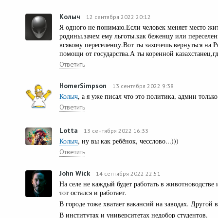
Колыч
12 сентября 2022 20:12
Я одного не понимаю.Если человек меняет место жит
родины.зачем ему льготы.как беженцу или переселен
всякому переселенцу.Вот ты захочешь вернуться на 
помощи от государства.А ты коренной казахстанец,гд
Ответить
HomerSimpson
13 сентября 2022 9:38
Колыч
, а я уже писал что это политика, админ тольк
Ответить
Lotta
13 сентября 2022 16:33
Колыч
, ну вы как ребёнок, чесслово...)))
Ответить
John Wick
14 сентября 2022 22:51
На селе не каждый будет работать в животноводстве и
тот остался и работает.
В городе тоже хватает вакансий на заводах. Другой 
В институтах и университетах недобор студентов.