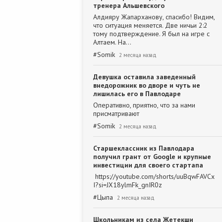
тренера Альшевского
Алдияру Жапарханову, спасибо! Видим,
что ситуация меняется. Две ничьи 2:2
тому подтверждение. Я был на игре с
Алтаем. На…
#
Somik
2 месяца назад
Девушка оставила заведенный
внедорожник во дворе и чуть не
лишилась его в Павлодаре
Оперативно, приятно, что за нами
присматривают
#
Somik
2 месяца назад
Старшеклассник из Павлодара
получил грант от Google и крупные
инвестиции для своего стартапа
https://youtube.com/shorts/uuBqwFAVCx
I?si=JX18ylmFk_gnIR0z
#
Цыпа
2 месяца назад
Школьникам из села Жетекши