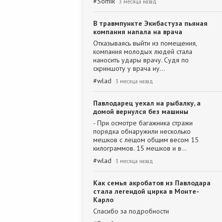
#
Somik
3 месяца назад
В травмпункте Экибастуза пьяная
компания напала на врача
Отказываясь выйти из помещения,
компания молодых людей стала
наносить удары врачу. Судя по
скриншоту у врача ну…
#
wlad
3 месяца назад
Павлодарец уехал на рыбалку, а
домой вернулся без машины
- При осмотре багажника стражи
порядка обнаружили несколько
мешков с лещом общим весом 15
килограммов. 15 мешков и в…
#
wlad
3 месяца назад
Как семья акробатов из Павлодара
стала легендой цирка в Монте-
Карло
Спасибо за подробности