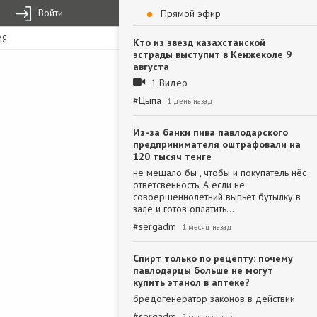
Войти
Прямой эфир
ИЯ
Кто из звезд казахстанской
эстрады выступит в Кенжеколе 9
августа
1 Видео
#
Цыпа
1 день назад
Из-за банки пива павлодарского
предпринимателя оштрафовали на
120 тысяч тенге
не мешало бы , чтобы и покупатель нёс
ответсвенность. А если не
совоершеннолетний выпьет бутылку в
зале и готов оплатить…
#
sergadm
1 месяц назад
Спирт только по рецепту: почему
павлодарцы больше не могут
купить этанол в аптеке?
бредогенератор законов в действии
#
sergadm