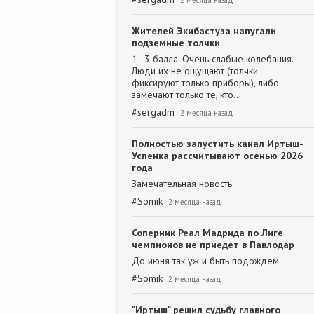
2 месяца назад
Жителей Экибастуза напугали
подземные толчки
1–3 балла: Очень слабые колебания.
Люди их не ощущают (толчки
фиксируют только приборы), либо
замечают только те, кто…
#
sergadm
2 месяца назад
Полностью запустить канал Иртыш-
Успенка рассчитывают осенью 2026
года
Замечательная новость
#
Somik
2 месяца назад
Соперник Реал Мадрида по Лиге
чемпионов не приедет в Павлодар
До июня так уж и быть подождем
#
Somik
2 месяца назад
"Иртыш" решил судьбу главного