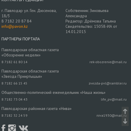
г. Павлодар ул. Ген. Дюсенова,
Собственник: Зиновьева
18/3
Александра
8 7182 20 87 84
Редактор: Дрёмова Татьяна
info@pavon.kz
Свидетельство: 15058-ИА от
14.01.2015
ПАРТНЕРЫ ПОРТАЛА
Павлодарская областная газета
«Обозрение недели»
8 7182 61 80 14
rek-obozrenie@mail.ru
Павлодарская областная газета
«Звезда Прииртышья»
8 7182 66 15 45
zvezda-pvl@rambler.ru
Общественно-политический еженедельник «Наша жизнь»
8 7182 73 04 43
life_pv@mail.ru
Павлодарская районная газета «Нива»
8 7182 32 24 59
niva1930@mail.ru