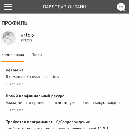
ПАВЛОДАР-ОНЛАЙН
ПРОФИЛЬ
artois
artois
Комментарии
Посты
ogame.kz
Я гамаю на Капелле ник artois
15 лет назад
Новый неофициальный ресурс
Ахаха, нет, это против личности, это уже клевета скажут...закроют
15 лет назад
Требуется программист 1С/Сопровождение
Требуется специалист по сопровождению типовой 1С 8.1