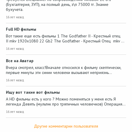
(Бухгалтерия, ЗУП), на полный день, з\п 75000 тг. Знание
бухучета.
16 лет назад
Full HD фильмы
Вот такие еще есть фильмы 1 The Godfather II - Крестный отец
II mkv 1920x1080 22 Gb2 The Godfather - Крестный Отец mkv …
16 лет назад
Все на Аватар
Вчера смотрел, класс!Вначале относился к фильму скептически,
первые минуты эти синии человеки вызывают неприязнь…
16 лет назад
Ищу вот такие вот фильмы
А HD фильмы есть у кого ? Можно поменяться у меня есть Я
легенда Девять (мультик про тряпичных человечков) Операция…
16 лет назад
Другие комментарии пользователя