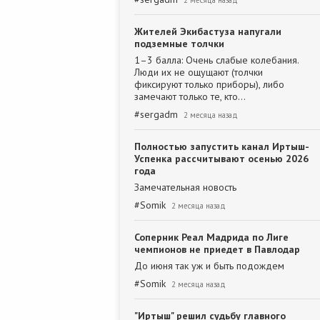
2 месяца назад
Жителей Экибастуза напугали
подземные толчки
1–3 балла: Очень слабые колебания.
Люди их не ощущают (толчки
фиксируют только приборы), либо
замечают только те, кто…
#
sergadm
2 месяца назад
Полностью запустить канал Иртыш-
Успенка рассчитывают осенью 2026
года
Замечательная новость
#
Somik
2 месяца назад
Соперник Реал Мадрида по Лиге
чемпионов не приедет в Павлодар
До июня так уж и быть подождем
#
Somik
2 месяца назад
"Иртыш" решил судьбу главного