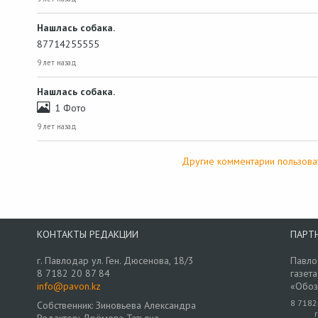
Нашлась собака.
87714255555
9 лет назад
Нашлась собака.
1 Фото
9 лет назад
Другие комментарии пользова
КОНТАКТЫ РЕДАКЦИИ
ПАРТ
г. Павлодар ул. Ген. Дюсенова, 18/3
Павло
8 7182 20 87 84
газета
info@pavon.kz
«Обоз
8 7182
Собственник: Зиновьева Александра