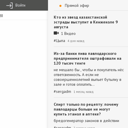
Войти
Прямой эфир
ИЯ
Кто из звезд казахстанской
эстрады выступит в Кенжеколе 9
августа
1 Видео
#
Цыпа
4 дня назад
Из-за банки пива павлодарского
предпринимателя оштрафовали на
120 тысяч тенге
не мешало бы , чтобы и покупатель нёс
ответсвенность. А если не
совоершеннолетний выпьет бутылку в
зале и готов оплатить…
#
sergadm
1 месяц назад
Спирт только по рецепту: почему
павлодарцы больше не могут
купить этанол в аптеке?
бредогенератор законов в действии
#
sergadm