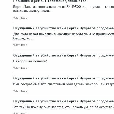
Прошивка и ремонт телефонов, планшетов
Ворос. Зависла кнопка питания на S4 I9500, идет циклическая п
поменять кнопку. Очень…
9 лет назад
Осужденный за убийство жены Сергей Чупразов продолжае
Два года назад начались в квартире необъяснимые происшеств
бесследно …
9 лет назад
Осужденный за убийство жены Сергей Чупразов продолжае
Нехорошая, почему?
9 лет назад
Осужденный за убийство жены Сергей Чупразов продолжае
Имя сестра! Имя! Кто счастливый обладатель "нехорошей" квар
9 лет назад
Осужденный за убийство жены Сергей Чупразов продолжае
Это так. Но почему оказывается, что нелюдь умнее блюстителей
9 лет назад