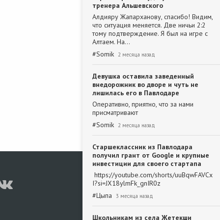
тренера Альшевского
Алдияру Жапарханову, спасибо! Видим,
что ситуация меняется. Две ничьи 2:2
тому подтверждение. Я был на игре с
Алтаем. На…
#
Somik
2 месяца назад
Девушка оставила заведенный
внедорожник во дворе и чуть не
лишилась его в Павлодаре
Оперативно, приятно, что за нами
присматривают
#
Somik
2 месяца назад
Старшеклассник из Павлодара
получил грант от Google и крупные
инвестиции для своего стартапа
https://youtube.com/shorts/uuBqwFAVCx
I?si=JX18ylmFk_gnIR0z
#
Цыпа
3 месяца назад
Школьникам из села Жетекши