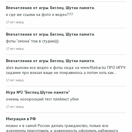
Впечатления от игры. Беглец. Шутки памяти.
и где же ссылки на фото и видео???
17 лет назад
Впечатления от игры. Беглец. Шутки памяти.
фоты "омона" тож в студию)))
17 лет назад
Впечатления от игры. Беглец. Шутки памяти.
alex выложи все видео и фоты сюда: на www.filebar.kz ПРО ИГРУ:
задание про вокзал ваще не понравилось а потом хоть как…
17 лет назад
Игра №2 "Беглец.Шутки памяти"
очеень хооорооший тест плейлист убил
17 лет назад
Миграция в РФ
можно и в самой России делать гражданство, только все
документы приготовить, и довереность оформить наблизкого