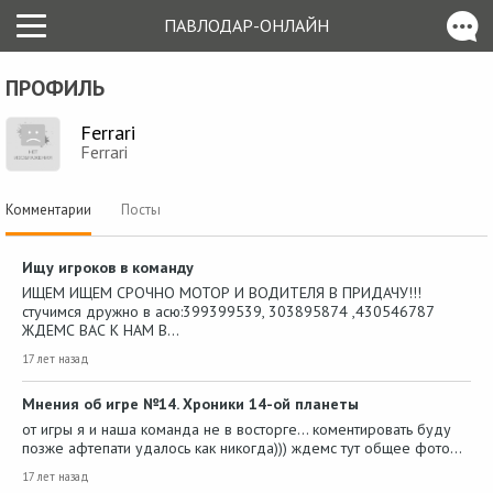
ПАВЛОДАР-ОНЛАЙН
ПРОФИЛЬ
Ferrari
Ferrari
Комментарии
Посты
Ищу игроков в команду
ИЩЕМ ИЩЕМ СРОЧНО МОТОР И ВОДИТЕЛЯ В ПРИДАЧУ!!!
стучимся дружно в асю:399399539, 303895874 ,430546787
ЖДЕМС ВАС К НАМ В…
17 лет назад
Мнения об игре №14. Хроники 14-ой планеты
от игры я и наша команда не в восторге... коментировать буду
позже афтепати удалось как никогда))) ждемс тут общее фото…
17 лет назад