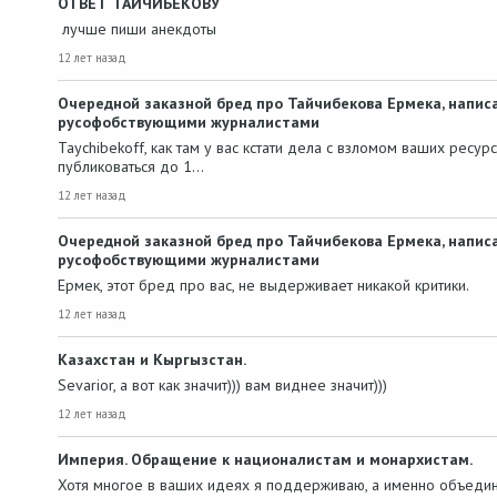
ОТВЕТ ТАЙЧИБЕКОВУ
лучше пиши анекдоты
12 лет назад
Очередной заказной бред про Тайчибекова Ермека, напис
русофобствующими журналистами
Taychibekoff, как там у вас кстати дела с взломом ваших ресу
публиковаться до 1…
12 лет назад
Очередной заказной бред про Тайчибекова Ермека, напис
русофобствующими журналистами
Ермек, этот бред про вас, не выдерживает никакой критики.
12 лет назад
Казахстан и Кыргызстан.
Sevarior, а вот как значит))) вам виднее значит)))
12 лет назад
Империя. Обращение к националистам и монархистам.
Хотя многое в ваших идеях я поддерживаю, а именно объедине