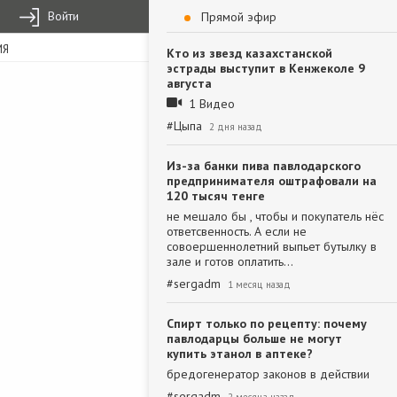
Войти
Прямой эфир
ИЯ
Кто из звезд казахстанской
эстрады выступит в Кенжеколе 9
августа
1 Видео
#
Цыпа
2 дня назад
Из-за банки пива павлодарского
предпринимателя оштрафовали на
120 тысяч тенге
не мешало бы , чтобы и покупатель нёс
ответсвенность. А если не
совоершеннолетний выпьет бутылку в
зале и готов оплатить…
#
sergadm
1 месяц назад
Спирт только по рецепту: почему
павлодарцы больше не могут
купить этанол в аптеке?
бредогенератор законов в действии
#
sergadm