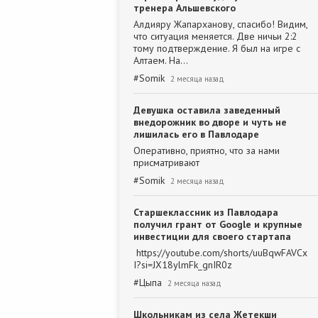
тренера Альшевского
Алдияру Жапарханову, спасибо! Видим,
что ситуация меняется. Две ничьи 2:2
тому подтверждение. Я был на игре с
Алтаем. На…
#
Somik
2 месяца назад
Девушка оставила заведенный
внедорожник во дворе и чуть не
лишилась его в Павлодаре
Оперативно, приятно, что за нами
присматривают
#
Somik
2 месяца назад
Старшеклассник из Павлодара
получил грант от Google и крупные
инвестиции для своего стартапа
https://youtube.com/shorts/uuBqwFAVCx
I?si=JX18ylmFk_gnIR0z
#
Цыпа
2 месяца назад
Школьникам из села Жетекши