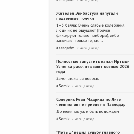
2 месяца назад
Жителей Экибастуза напугали
подземные толчки
1–3 балла: Очень слабые колебания.
Люди их не ощущают (толчки
фиксируют только приборы), либо
замечают только те, кто…
#
sergadm
2 месяца назад
Полностью запустить канал Иртыш-
Успенка рассчитывают осенью 2026
года
Замечательная новость
#
Somik
2 месяца назад
Соперник Реал Мадрида по Лиге
чемпионов не приедет в Павлодар
До июня так уж и быть подождем
#
Somik
2 месяца назад
"Иртыш" решил судьбу главного