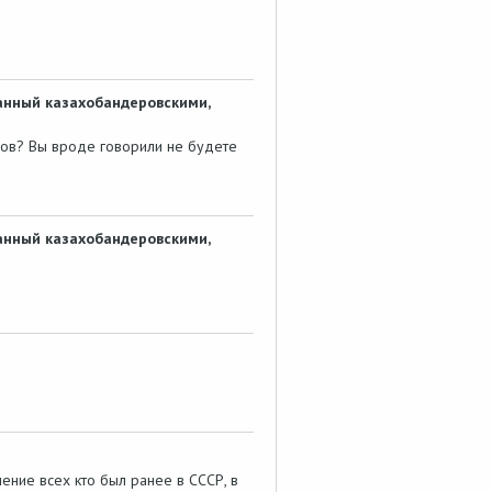
анный казахобандеровскими,
рсов? Вы вроде говорили не будете
анный казахобандеровскими,
ние всех кто был ранее в СССР, в