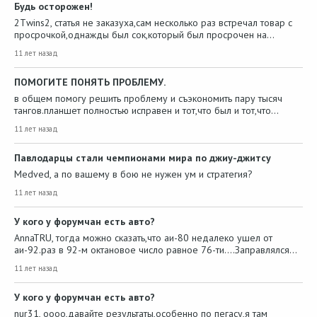
Будь осторожен!
2Тwins2, статья не заказуха,сам несколько раз встречал товар с
просрочкой,однажды был сок,который был просрочен на…
11 лет назад
ПОМОГИТЕ ПОНЯТЬ ПРОБЛЕМУ.
в общем помогу решить проблему и съэкономить пару тысяч
тангов.планшет полностью исправен и тот,что был и тот,что…
11 лет назад
Павлодарцы стали чемпионами мира по джиу-джитсу
Medved, а по вашему в бою не нужен ум и стратегия?
11 лет назад
У кого у форумчан есть авто?
AnnaTRU, тогда можно сказать,что аи-80 недалеко ушел от
аи-92.раз в 92-м октановое число равное 76-ти....Заправлялся…
11 лет назад
У кого у форумчан есть авто?
nur31, оооо,давайте результаты,особенно по пегасу,я там