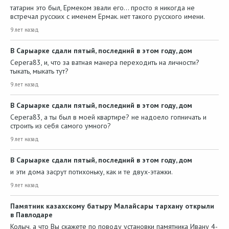
татарин это был, Ермеком звали его... просто я никогда не
встречал русских с именем Ермак. нет такого русского имени.
9 лет назад
В Сарыарке сдали пятый, последний в этом году, дом
Серега83, и, что за ватная манера переходить на личности?
тыкать, мыкать тут?
9 лет назад
В Сарыарке сдали пятый, последний в этом году, дом
Серега83, а ты был в моей квартире? не надоело гопничать и
строить из себя самого умного?
9 лет назад
В Сарыарке сдали пятый, последний в этом году, дом
и эти дома засрут потихоньку, как и те двух-этажки.
9 лет назад
Памятник казахскому батыру Малайсары тархану открыли
в Павлодаре
Колыч, а что Вы скажете по поводу установки памятника Ивану 4-