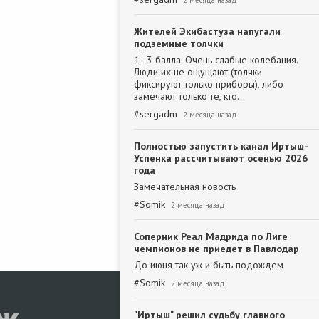
2 месяца назад
Жителей Экибастуза напугали
подземные толчки
1–3 балла: Очень слабые колебания.
Люди их не ощущают (толчки
фиксируют только приборы), либо
замечают только те, кто…
#
sergadm
2 месяца назад
Полностью запустить канал Иртыш-
Успенка рассчитывают осенью 2026
года
Замечательная новость
#
Somik
2 месяца назад
Соперник Реал Мадрида по Лиге
чемпионов не приедет в Павлодар
До июня так уж и быть подождем
#
Somik
2 месяца назад
"Иртыш" решил судьбу главного