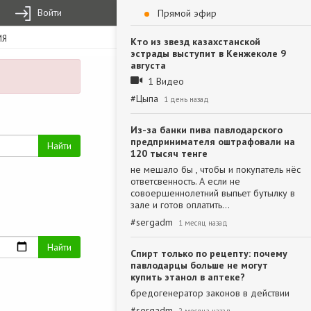
Войти
Прямой эфир
ИЯ
Кто из звезд казахстанской
эстрады выступит в Кенжеколе 9
августа
1 Видео
#
Цыпа
1 день назад
Из-за банки пива павлодарского
предпринимателя оштрафовали на
Найти
120 тысяч тенге
не мешало бы , чтобы и покупатель нёс
ответсвенность. А если не
совоершеннолетний выпьет бутылку в
зале и готов оплатить…
#
sergadm
1 месяц назад
Найти
Спирт только по рецепту: почему
павлодарцы больше не могут
купить этанол в аптеке?
бредогенератор законов в действии
#
sergadm