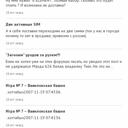
Ну мне нужно "8 ELEMENT", полный набор. Сколько это будет
стоить ? И возможна ли доставка?
18 лет назад
Две активные SIM
А я себе поставил переходник на две симки (ток у нас в городе
почему то нет в продаже, привезли с россии).
18 лет назад
"Загноим" уродов за рулем!!!
Блин не хотел уже на этих форумах писать, но увидел этот пост и
не удержался. Мазда 626 белая, владелеу Twin. Не это не…
18 лет назад
Игра № 7 – Вавилонская башня
. хоттабыч2007-11-19 07:43:06
18 лет назад
Игра № 7 – Вавилонская башня
. хоттабыч2007-11-19 07:41:36
18 лет назад