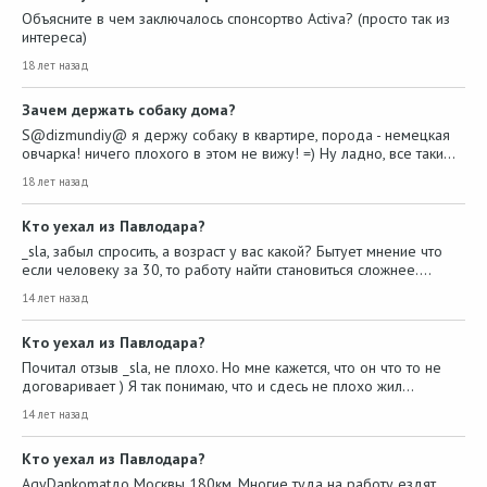
Объясните в чем заключалось спонсортво Activa? (просто так из
интереса)
18 лет назад
Зачем держать собаку дома?
S@dizmundiy@ я держу собаку в квартире, порода - немецкая
овчарка! ничего плохого в этом не вижу! =) Ну ладно, все таки…
18 лет назад
Кто уехал из Павлодара?
_sla, забыл спросить, а возраст у вас какой? Бытует мнение что
если человеку за 30, то работу найти становиться сложнее.…
14 лет назад
Кто уехал из Павлодара?
Почитал отзыв _sla, не плохо. Но мне кажется, что он что то не
договаривает ) Я так понимаю, что и сдесь не плохо жил…
14 лет назад
Кто уехал из Павлодара?
AgyDankomatдо Москвы 180км. Многие туда на работу ездят,