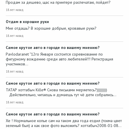
Продам за дешево, щас на принтере распечатаю, пойдет?
18 лет назад
Отдам в хорошие руки
Мне отдашь? В хорошие добрые, кровавые руки?
18 лет назад
Самое крутое авто в городе по вашему мнению?
Pavlodaranet "12го Января состоится соревнование по
фигурному вождению среди авто любителей!!! Регистрация
участников…
18 лет назад
Самое крутое авто в городе по вашему мнению?
ТАТАР хоттабыч Kille® Снова письками меряетесь?)))))))))
Действительно, читаешь и думаешь тут чё дети собрались…
18 лет назад
Самое крутое авто в городе по вашему мнению?
Хе ! Нормальное копье сам на таком два года ездил (токма цвет
зеленый был) а как свое фото выложить? хоттабыч2008-01-08…