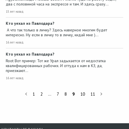
два с половиной часа на экспрессе и там. И здесь сразу…
15 лет назад
Кто уехал из Павлодара?
А что так только в личку? Здесь наверное многим будет
интересно. Ну если в личку то в личку, кидай мне )…
16 лет назад
Кто уехал из Павлодара?
Root Вот пример: Тот же Урал задыхается от недостатка
квалифицированных рабочих. И оттуда к нам в КЗ, да,
приезжают…
16 лет назад
1
2
…
7
8
9
10
11