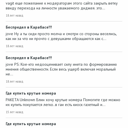
vagit еще пожелание к модераторам этого сайта закрыть ветку
ввиду перехода на личности уважаемого диджея. это…
18 лет назад
Беспредел в Карабасе!!!
jove Ну а ты сиди просто молча и смотри со стороны веселись,
как ни за что ни прочто с девушками обращаются как с…
18 лет назад
Беспредел в Карабасе!!!
jove PS: Кое-кто недооценивает силу инета по формированию
мнения общественности. Если весь ущерб включая моральный
не…
18 лет назад
Где купить крутые номера
PAKETA Unknown Блин хочу крутые номера Помогите где можно
их купить покупается легко..в гаи есть киоск газетный и…
15 лет назад
Где купить крутые номера