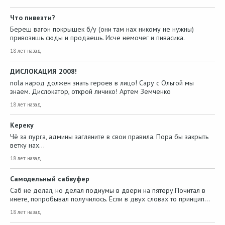
Что пивезти?
Береш вагон покрышек б/у (они там нах никому не нужны)
привозишь сюды и продаешь. Исче немочег и пивасика.
18 лет назад
ДИСЛОКАЦИЯ 2008!
nola народ должен знать героев в лицо! Сару с Ольгой мы
знаем. Дислокатор, открой личико! Артем Земченко
18 лет назад
Кереку
Чё за пурга, админы загляните в свои правила. Пора бы закрыть
ветку нах...
18 лет назад
Самодельный сабвуфер
Саб не делал, но делал подиумы в двери на пятеру.Почитал в
инете, попробывал получилось. Если в двух словах то принцип…
18 лет назад