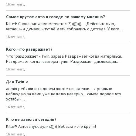
18 лет назад
Самое крутое авто в городе по вашему мнению?
Kille® Снова письками меряетесь?))))))))) Действительно,
читаешь и думаешь тут чё дети собрались с детсада. У кого…
18 лет назад
Кого, что раздражает?
"что" раздражает - Twin, зараза Раздражает когда матеряться.
Раздражает когда юзьверы тупят. Раздражает дислокация.…
18 лет назад
Для Twin-а
admin ребятки вы вдвоем жжоте нипадецки... я реально
наблюдаю за вами уже неделю наверно... самое первое что
хотабыч…
18 лет назад
Кто не завелся сегодня?
Kille® Автозапуск рулит.))))) Вебаста исчё кручи!
18 лет назад