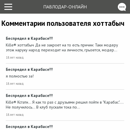
ПАВЛОДАР-ОНЛАЙН
Комментарии пользователя хоттабыч
Беспредел в Карабасе!!!
Kille® хоттабыч Да не закроет на то есть причин: Таки модеру
этож наруку народ переходит на личности, грызется, модер…
18 лет назад
Беспредел в Карабасе!!!
я полностью за!
18 лет назад
Беспредел в Карабасе!!!
Kille® Кстати... Я как то раз с друзьями решил пойти в "Карабас"....
Не получилось... В клуб пускали тока по…
18 лет назад
Беспредел в Карабасе!!!