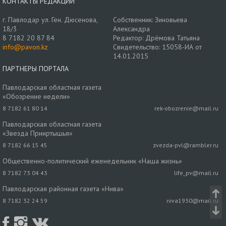
КОНТАКТЫ РЕДАКЦИИ
г. Павлодар ул. Ген. Дюсенова,
Собственник: Зиновьева
18/3
Александра
8 7182 20 87 84
Редактор: Дрёмова Татьяна
info@pavon.kz
Свидетельство: 15058-ИА от
14.01.2015
ПАРТНЕРЫ ПОРТАЛА
Павлодарская областная газета
«Обозрение недели»
8 7182 61 80 14
rek-obozrenie@mail.ru
Павлодарская областная газета
«Звезда Прииртышья»
8 7182 66 15 45
zvezda-pvl@rambler.ru
Общественно-политический еженедельник «Наша жизнь»
8 7182 73 04 43
life_pv@mail.ru
Павлодарская районная газета «Нива»
8 7182 32 24 59
niva1930@mail.ru