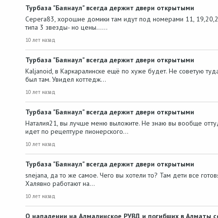
Турбаза "Баянаул" всегда держит двери открытыми
Серега83, хорошие домики там идут под номерами 11, 19,20,21,
типа 3 звезды- но цены...…
10 лет назад
Турбаза "Баянаул" всегда держит двери открытыми
Kaljanoid, в Каркаралинске ещё по хуже будет. Не советую ту
был там. Увидел коттедж…
10 лет назад
Турбаза "Баянаул" всегда держит двери открытыми
Наталия21, вы лучше меню выложите. Не знаю вы вообще оттуда
идет по рецептуре пионерского…
10 лет назад
Турбаза "Баянаул" всегда держит двери открытыми
snejana, да то же самое. Чего вы хотели то? Там дети все готов
Халявно работают на…
10 лет назад
О нападении на Алмалинское РУВД и погибших в Алматы