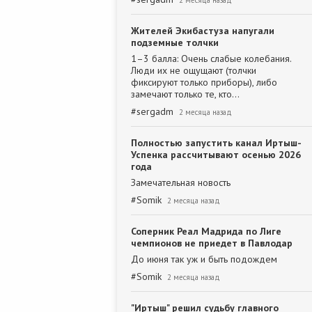
2 месяца назад
Жителей Экибастуза напугали
подземные толчки
1–3 балла: Очень слабые колебания.
Люди их не ощущают (толчки
фиксируют только приборы), либо
замечают только те, кто…
#
sergadm
2 месяца назад
Полностью запустить канал Иртыш-
Успенка рассчитывают осенью 2026
года
Замечательная новость
#
Somik
2 месяца назад
Соперник Реал Мадрида по Лиге
чемпионов не приедет в Павлодар
До июня так уж и быть подождем
#
Somik
2 месяца назад
"Иртыш" решил судьбу главного