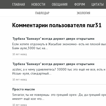
ГЛАВНАЯ
НОВОСТИ
ОБЕЩАНИЯ
ФОРУМ
ЦИТАТЫ
ПАВЛОДАР
ЭКОЛОГИЯ
Комментарии пользователя nur31
Турбаза "Баянаул" всегда держит двери открытыми
Если хотите отдохнуть в Жасыбае экономно- есть не плохой вых
Баян ауле,3000 тыс на…
10 лет назад
Турбаза "Баянаул" всегда держит двери открытыми
azztec, а к чему удивляетесь? 30000 тыс это ещё не все, есть 
Иссык- куля, стандартный…
10 лет назад
Просто мысли
Sevarior, ты не поверишь- это грецкий орех- Да, да грецкий ор
имеет+ ещё кое что…
10 лет назад