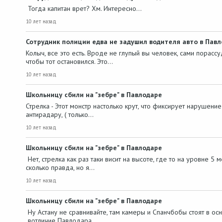
Тогда капитан врет? Хм. Интересно...
10 лет назад
Сотрудник полиции едва не задушил водителя авто в Пав
Колыч, все это есть. Вроде не глупый вы человек, сами порасс
чтобы тот остановился. Это…
10 лет назад
Школьницу сбили на "зебре" в Павлодаре
Стрелка - Этот монстр настолько крут, что фиксирует нарушение
антирадару, ( только…
10 лет назад
Школьницу сбили на "зебре" в Павлодаре
Нет, стрелка как раз таки висит на высоте, где то на уровне 5
сколько правда, но я…
10 лет назад
Школьницу сбили на "зебре" в Павлодаре
Ну Астану не сравнивайте, там камеры и Спанчбобы стоят в ос
вотличие Павлодара.…