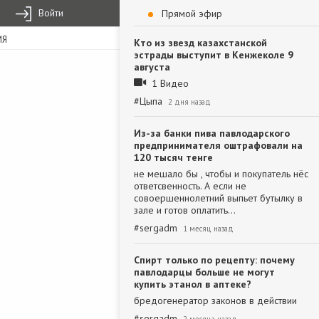
Войти
Прямой эфир
ИЯ
Кто из звезд казахстанской
эстрады выступит в Кенжеколе 9
августа
1 Видео
#
Цыпа
2 дня назад
Из-за банки пива павлодарского
предпринимателя оштрафовали на
120 тысяч тенге
не мешало бы , чтобы и покупатель нёс
ответсвенность. А если не
совоершеннолетний выпьет бутылку в
зале и готов оплатить…
#
sergadm
1 месяц назад
Спирт только по рецепту: почему
павлодарцы больше не могут
купить этанол в аптеке?
бредогенератор законов в действии
#
sergadm