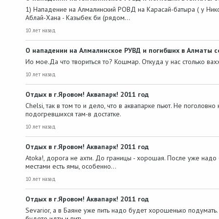
1) Нападение на Алмалинский РОВД на Карасай-батыра ( у Ник
Аблай-Хана - Казыбек би (рядом…
10 лет назад
О нападении на Алмалинское РУВД и погибших в Алматы
Ио мое.Да что твориться то? Кошмар. Откуда у нас столько вах
10 лет назад
Отдых в г.Яровом! Аквапарк! 2011 год
Chelsi, так в том то и дело, что в аквапарке пьют. Не поголовно
подогревшихся там-в достатке.
10 лет назад
Отдых в г.Яровом! Аквапарк! 2011 год
Atoka!, дорога не ахти. До границы - хорошая. После уже над
местами есть ямы, особенно…
10 лет назад
Отдых в г.Яровом! Аквапарк! 2011 год
Sevarior, а в Баяне уже пить надо будет хорошенько подумать
будете идти и пить…