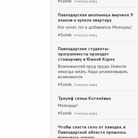
#
Somik
4 месяца назад
Павлодарская школьница выучила 9
языков и купила квартиру
Кто хочет, тот и добивается. Молодец!
#
Somik
4 месяца назад
Павлодарские студенты-
программисты проходят
стажировку в Южной Корее
Возможностей пруд пруди. Новости
некогда читать. Надо реализовывать
возможности
#
Somik
4 месяца назад
Триумф семьи Котенёвых
Молодцы!
#
Somik
4 месяца назад
Чтобы спасти село от паводка, в
Павлодарской области пришлось
вскрывать дорогу