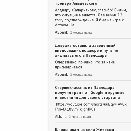
тренера Альшевского
Алдияру Жапарханову, спасибо! Видим,
что ситуация меняется. Две ничьи 2:2
тому подтверждение. Я был на игре с
Алтаем. На…
#
Somik
2 месяца назад
Девушка оставила заведенный
внедорожник во дворе и чуть не
лишилась его в Павлодаре
Оперативно, приятно, что за нами
присматривают
#
Somik
2 месяца назад
Старшеклассник из Павлодара
получил грант от Google и крупные
инвестиции для своего стартапа
https://youtube.com/shorts/uuBqwFAVCx
I?si=JX18ylmFk_gnIR0z
#
Цыпа
2 месяца назад
Школьникам из села Жетекши