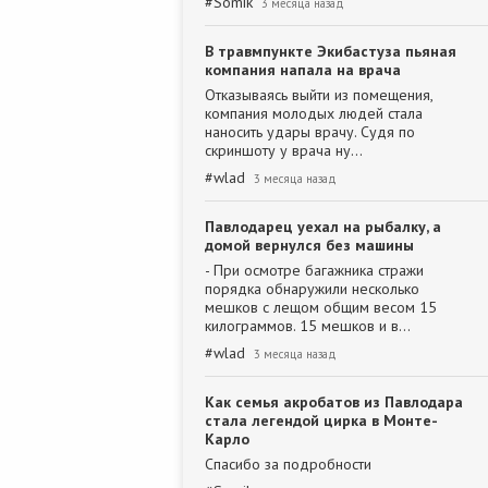
#
Somik
3 месяца назад
В травмпункте Экибастуза пьяная
компания напала на врача
Отказываясь выйти из помещения,
компания молодых людей стала
наносить удары врачу. Судя по
скриншоту у врача ну…
#
wlad
3 месяца назад
Павлодарец уехал на рыбалку, а
домой вернулся без машины
- При осмотре багажника стражи
порядка обнаружили несколько
мешков с лещом общим весом 15
килограммов. 15 мешков и в…
#
wlad
3 месяца назад
Как семья акробатов из Павлодара
стала легендой цирка в Монте-
Карло
Спасибо за подробности