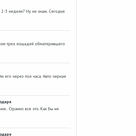
а 2-3 недели? Ну не знаю. Сегодня
ожом трех лошадей обматерившего
и его через пол часа. Авто черная
лодаре
я.. Странно все это. Как бы не
лодаре