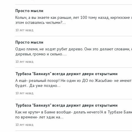
Просто мысли
Колыч, а вы знаете как раньше, лет 100 тому назад, киргизски
этом оставались чистыми?…
10 лет назад
Просто мысли
Одно племя, не ходят рубит дерево. Они это делают словами, 
деревья, громко и сильно.…
10 лет назад
Турбаза "Баянаул" всегда держит двери открытыми
А ещё- реальный позор! Ни один из ДО по Жасыбаю- не имеют 
будет.. Да уже поздно…
10 лет назад
Турбаза "Баянаул" всегда держит двери открытыми
Как не крути= в Баяне вообще- делать нечего!А в Турбазе Баян
по времени- лет эдак на…
10 лет назад