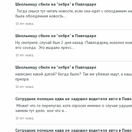
Школьницу сбили на "зебре" в Павлодаре
Тогда смысл тут читать новости, если она идет с опозданием н
была оболденная новость…
10 лет назад
Школьницу сбили на "зебре" в Павлодаре
Ну смотрите, случай был 2 дня назад -Павлодарец исколол н
его соседа. Это выдало пресс…
10 лет назад
Школьницу сбили на "зебре" в Павлодаре
написано какой датой? Когда было? Так же убежал ищут, а нашл
приора.
10 лет назад
Сотрудник полиции едва не задушил водителя авто в Пав
Может что то перепутал, хотя спросил именно о случае удушени
замяли тут дело кое что и…
10 лет назад
Сотрудник полиции едва не задушил водителя авто в Пав