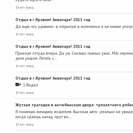
10 лет назад
Отдых в г.Яровом! Аквапарк! 2011 год
Да ещё что удивило- в открытую в комплексе и на пляже употр
10 лет назад
Отдых в г.Яровом! Аквапарк! 2011 год
Приехал оттуда вчера. Да уж. Сколько пьяных ужас. Мат перема
дети рядом. Летять с…
10 лет назад
Отдых в г.Яровом! Аквапарк! 2011 год
1 Видео
10 лет назад
Жуткая трагедия в актюбинском дворе: трехлетнего ребе
Я понимаю женщину водителя. Высокая авто- реально не увиде
когда сдаешь назад, прут во…
10 лет назад