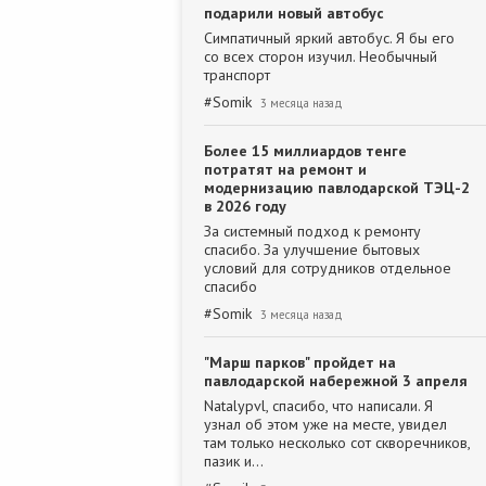
подарили новый автобус
Симпатичный яркий автобус. Я бы его
со всех сторон изучил. Необычный
транспорт
#
Somik
3 месяца назад
Более 15 миллиардов тенге
потратят на ремонт и
модернизацию павлодарской ТЭЦ-2
в 2026 году
За системный подход к ремонту
спасибо. За улучшение бытовых
условий для сотрудников отдельное
спасибо
#
Somik
3 месяца назад
"Марш парков" пройдет на
павлодарской набережной 3 апреля
Natalypvl, спасибо, что написали. Я
узнал об этом уже на месте, увидел
там только несколько сот скворечников,
пазик и…