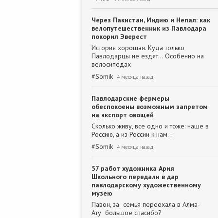
Через Пакистан, Индию и Непал: как
велопутешественник из Павлодара
покорил Эверест
История хорошая. Куда только
Павлодарцы не ездят... Особенно на
велосипедах
#
Somik
4 месяца назад
Павлодарские фермеры
обеспокоены возможным запретом
на экспорт овощей
Сколько живу, все одно и тоже: наше в
Россию, а из России к нам...
#
Somik
4 месяца назад
57 работ художника Ария
Школьного передали в дар
павлодарскому художественному
музею
Павон, за семья переехала в Алма-
Ату большое спасибо?