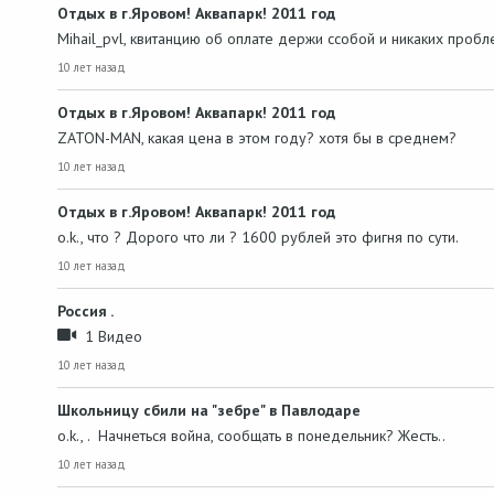
Отдых в г.Яровом! Аквапарк! 2011 год
Mihail_pvl, квитанцию об оплате держи ссобой и никаких пробл
10 лет назад
Отдых в г.Яровом! Аквапарк! 2011 год
ZATON-MAN, какая цена в этом году? хотя бы в среднем?
10 лет назад
Отдых в г.Яровом! Аквапарк! 2011 год
o.k., что ? Дорого что ли ? 1600 рублей это фигня по сути.
10 лет назад
Россия .
1 Видео
10 лет назад
Школьницу сбили на "зебре" в Павлодаре
o.k., . Начнеться война, сообщать в понедельник? Жесть..
10 лет назад