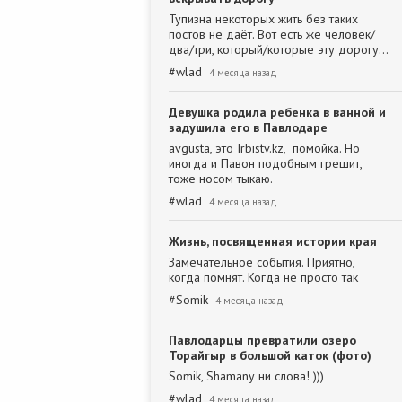
Тупизна некоторых жить без таких
постов не даёт. Вот есть же человек/
два/три, который/которые эту дорогу…
#
wlad
4 месяца назад
Девушка родила ребенка в ванной и
задушила его в Павлодаре
avgusta, это Irbistv.kz, помойка. Но
иногда и Павон подобным грешит,
тоже носом тыкаю.
#
wlad
4 месяца назад
Жизнь, посвященная истории края
Замечательное события. Приятно,
когда помнят. Когда не просто так
#
Somik
4 месяца назад
Павлодарцы превратили озеро
Торайгыр в большой каток (фото)
Somik, Shamanу ни слова! )))
#
wlad
4 месяца назад