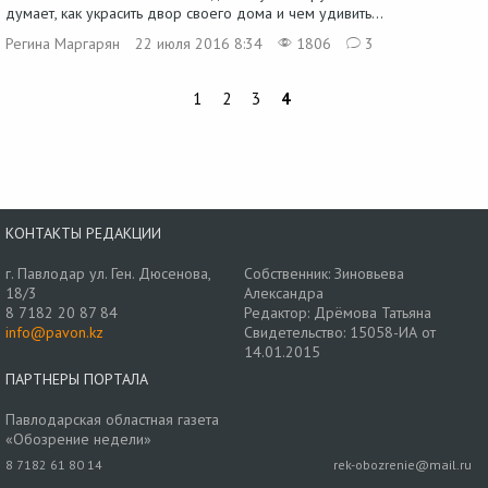
думает, как украсить двор своего дома и чем удивить...
Регина Маргарян
22 июля 2016 8:34
1806
3
1
2
3
4
КОНТАКТЫ РЕДАКЦИИ
г. Павлодар ул. Ген. Дюсенова,
Собственник: Зиновьева
18/3
Александра
8 7182 20 87 84
Редактор: Дрёмова Татьяна
info@pavon.kz
Свидетельство: 15058-ИА от
14.01.2015
ПАРТНЕРЫ ПОРТАЛА
Павлодарская областная газета
«Обозрение недели»
8 7182 61 80 14
rek-obozrenie@mail.ru