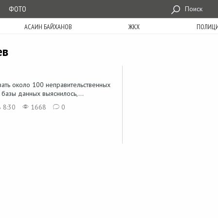
ФОТО
Поиск
АСАИН БАЙХАНОВ
ЖКХ
ПОЛИЦ
ев
вать около 100 неправительственных
базы данных выяснилось,...
 8:30
1668
0