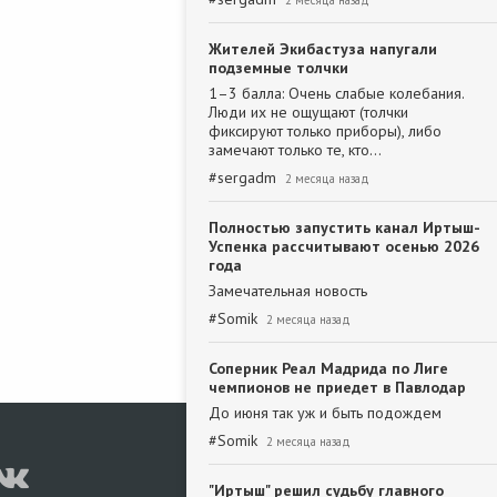
2 месяца назад
Жителей Экибастуза напугали
подземные толчки
1–3 балла: Очень слабые колебания.
Люди их не ощущают (толчки
фиксируют только приборы), либо
замечают только те, кто…
#
sergadm
2 месяца назад
Полностью запустить канал Иртыш-
Успенка рассчитывают осенью 2026
года
Замечательная новость
#
Somik
2 месяца назад
Соперник Реал Мадрида по Лиге
чемпионов не приедет в Павлодар
До июня так уж и быть подождем
#
Somik
2 месяца назад
"Иртыш" решил судьбу главного