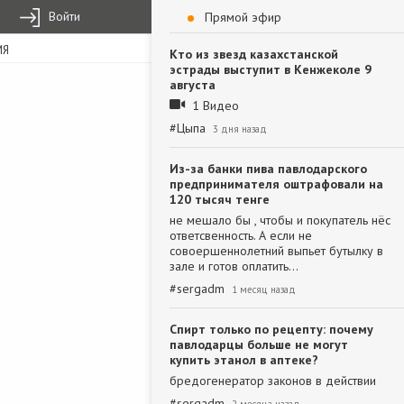
Войти
Прямой эфир
ИЯ
Кто из звезд казахстанской
эстрады выступит в Кенжеколе 9
августа
1 Видео
#
Цыпа
3 дня назад
Из-за банки пива павлодарского
предпринимателя оштрафовали на
120 тысяч тенге
не мешало бы , чтобы и покупатель нёс
ответсвенность. А если не
совоершеннолетний выпьет бутылку в
зале и готов оплатить…
#
sergadm
1 месяц назад
Спирт только по рецепту: почему
павлодарцы больше не могут
купить этанол в аптеке?
бредогенератор законов в действии
#
sergadm