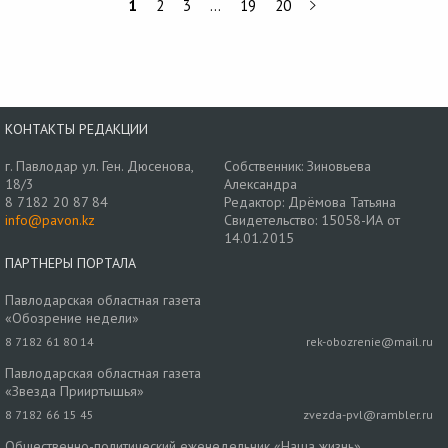
1
2
3
…
19
20
КОНТАКТЫ РЕДАКЦИИ
г. Павлодар ул. Ген. Дюсенова,
Собственник: Зиновьева
18/3
Александра
8 7182 20 87 84
Редактор: Дрёмова Татьяна
info@pavon.kz
Свидетельство: 15058-ИА от
14.01.2015
ПАРТНЕРЫ ПОРТАЛА
Павлодарская областная газета
«Обозрение недели»
8 7182 61 80 14
rek-obozrenie@mail.ru
Павлодарская областная газета
«Звезда Прииртышья»
8 7182 66 15 45
zvezda-pvl@rambler.ru
Общественно-политический еженедельник «Наша жизнь»