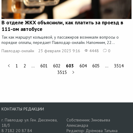
В отделе ЖКХ объяснили, как платить за проезд в
111-ом автобусе
Так как маршрут кольцевой, у пассажиров возникали вопросы о
порядке оплаты, передает Павлодар-онлайн. Напомним, 22...
Павлодар-онлайн
23 февраля 2023 9:16
4448
0
1
2
…
601
602
603
604
605
…
3514
3515
КОНТАКТЫ РЕДАКЦИИ
г. Павлодар ул. Ген. Дюсенова,
Собственник: Зиновьева
18/3
Александра
8 7182 20 87 84
Редактор: Дрёмова Татьяна