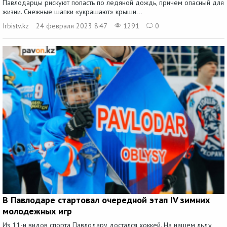
Павлодарцы рискуют попасть по ледяной дождь, причем опасный для
жизни. Снежные шапки «украшают» крыши...
Irbistv.kz
24 февраля 2023 8:47
1291
0
В Павлодаре стартовал очередной этап IV зимних
молодежных игр
Из 11-и видов спорта Павлодару достался хоккей. На нашем льду