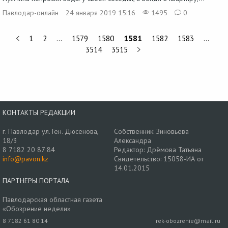
Павлодар-онлайн
24 января 2019 15:16
1495
0
1
2
…
1579
1580
1581
1582
1583
…
3514
3515
КОНТАКТЫ РЕДАКЦИИ
г. Павлодар ул. Ген. Дюсенова,
Собственник: Зиновьева
18/3
Александра
8 7182 20 87 84
Редактор: Дрёмова Татьяна
info@pavon.kz
Свидетельство: 15058-ИА от
14.01.2015
ПАРТНЕРЫ ПОРТАЛА
Павлодарская областная газета
«Обозрение недели»
8 7182 61 80 14
rek-obozrenie@mail.ru