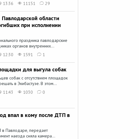
9 13:36
11151
29
 Павлодарской области
погибших при исполнении
нального праздника павлодарские
никах органов внутренних...
9 12:30
1591
1
лощадки для выгула собак
цев собак с отсутствием площадок
шать в Экибастузе. В этом...
9 11:43
1030
0
од впал в кому после ДТП в
 в Павлодаре, передает
мент наезда сняла камера...