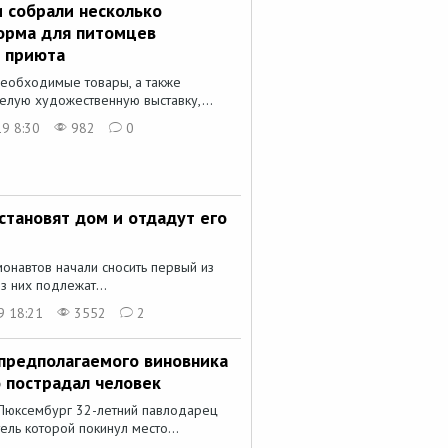
 собрали несколько
орма для питомцев
е приюта
необходимые товары, а также
елую художественную выставку,...
9 8:30
982
0
становят дом и отдадут его
монавтов начали сносить первый из
 них подлежат...
9 18:21
3552
2
предполагаемого виновника
 пострадал человек
 Люксембург 32-летний павлодарец
ль которой покинул место...