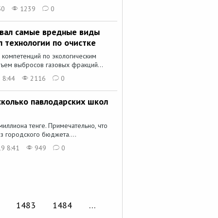
50
1239
0
звал самые вредные виды
 технологии по очистке
 компетенций по экологическим
ъем выбросов газовых фракций...
 8:44
2116
0
сколько павлодарских школ
миллиона тенге. Примечательно, что
з городского бюджета....
9 8:41
949
0
1483
1484
…