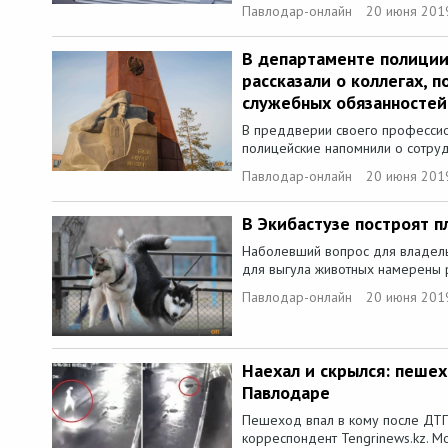
Павлодар-онлайн
20 июня 201
В департаменте полиции
рассказали о коллегах, 
служебных обязанностей
В преддверии своего профессио
полицейские напомнили о сотруд
Павлодар-онлайн
20 июня 201
В Экибастузе построят п
Наболевший вопрос для владель
для выгула животных намерены ре
Павлодар-онлайн
20 июня 201
Наехал и скрылся: пешех
Павлодаре
Пешеход впал в кому после ДТП
корреспондент Tengrinews.kz. Мо