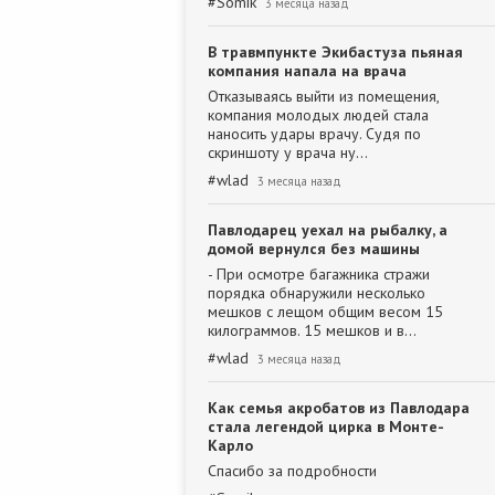
#
Somik
3 месяца назад
В травмпункте Экибастуза пьяная
компания напала на врача
Отказываясь выйти из помещения,
компания молодых людей стала
наносить удары врачу. Судя по
скриншоту у врача ну…
#
wlad
3 месяца назад
Павлодарец уехал на рыбалку, а
домой вернулся без машины
- При осмотре багажника стражи
порядка обнаружили несколько
мешков с лещом общим весом 15
килограммов. 15 мешков и в…
#
wlad
3 месяца назад
Как семья акробатов из Павлодара
стала легендой цирка в Монте-
Карло
Спасибо за подробности