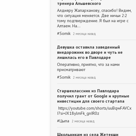
тренера Альшевского
Алдияру Жапарханову, спасибо! Видим,
что ситуация меняется. Две ничьи 2:2
тому подтверждение. Я был на игре с
Алтаем. На…
#
Somik
2 месяца назад
Девушка оставила заведенный
внедорожник во дворе и чуть не
лишилась его в Павлодаре
Оперативно, приятно, что за нами
присматривают
#
Somik
2 месяца назад
Старшеклассник из Павлодара
получил грант от Google и крупные
инвестиции для своего стартапа
https://youtube.com/shorts/uuBqwFAVCx
I?si=JX18ylmFk_gnIR0z
#
Цыпа
2 месяца назад
Школьникам из села Жетекши