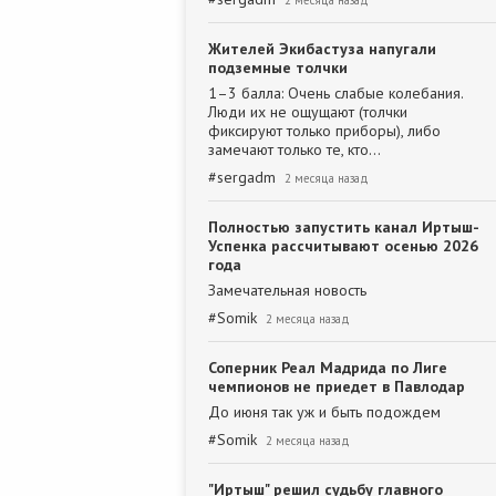
2 месяца назад
Жителей Экибастуза напугали
подземные толчки
1–3 балла: Очень слабые колебания.
Люди их не ощущают (толчки
фиксируют только приборы), либо
замечают только те, кто…
#
sergadm
2 месяца назад
Полностью запустить канал Иртыш-
Успенка рассчитывают осенью 2026
года
Замечательная новость
#
Somik
2 месяца назад
Соперник Реал Мадрида по Лиге
чемпионов не приедет в Павлодар
До июня так уж и быть подождем
#
Somik
2 месяца назад
"Иртыш" решил судьбу главного