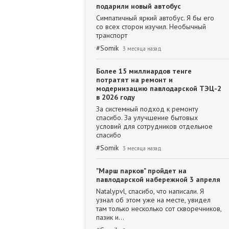
подарили новый автобус
Симпатичный яркий автобус. Я бы его
со всех сторон изучил. Необычный
транспорт
#
Somik
3 месяца назад
Более 15 миллиардов тенге
потратят на ремонт и
модернизацию павлодарской ТЭЦ-2
в 2026 году
За системный подход к ремонту
спасибо. За улучшение бытовых
условий для сотрудников отдельное
спасибо
#
Somik
3 месяца назад
"Марш парков" пройдет на
павлодарской набережной 3 апреля
Natalypvl, спасибо, что написали. Я
узнал об этом уже на месте, увидел
там только несколько сот скворечников,
пазик и…