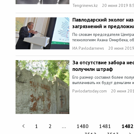
Tengrinews.kz
20 июня 2019 8:
Павлодарский эколог на
загрязнений и предложил
По словам председателя Центра
технологиям Ахана Омирбека, об
ИА Pavlodarnews
20 июня 2019
За отсутствие забора не
получили штраф
Его размер составил более полу
выплачивать их будут деньгами и
Pavlodartoday.com
20 июня 201
1
2
…
1480
1481
1482