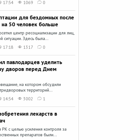
9 17:54
1069
0
птации для бездомных после
 на 50 человек больше
сетил центр ресоциализации для лиц,
 ситуации. Здесь была...
9 17:18
1317
0
ил павлодарцев уделить
ву дворов перед Днем
овещание, на котором обсудили
утридворовых территорий...
9 14:54
3002
1
иобретения лекарств в
ач
 РК с целью усиления контроля за
рственных препаратов были...