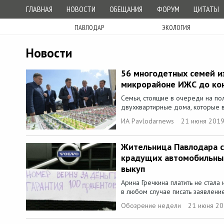
ГЛАВНАЯ
НОВОСТИ
ОБЕЩАНИЯ
ФОРУМ
ЦИТАТЫ
ПАВЛОДАР
ЭКОЛОГИЯ
Новости
56 многодетных семей из
микрорайоне ИЖС до ко
Семьи, стоящие в очереди на по
двухквартирные дома, которые в
ИА Pavlodarnews
21 июня 2019
Жительница Павлодара с
крадущих автомобильны
выкуп
Арина Гречкина платить не стала
в любом случае писать заявление,
Обозрение недели
21 июня 20