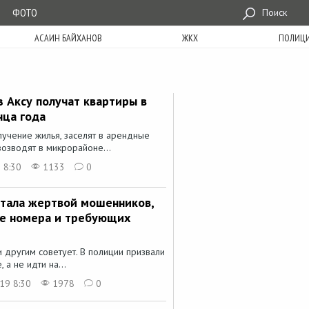
ФОТО
Поиск
АСАИН БАЙХАНОВ
ЖКХ
ПОЛИЦ
 Аксу получат квартиры в
нца года
лучение жилья, заселят в арендные
озводят в микрорайоне...
 8:30
1133
0
тала жертвой мошенников,
е номера и требующих
 и другим советует. В полиции призвали
 а не идти на...
19 8:30
1978
0