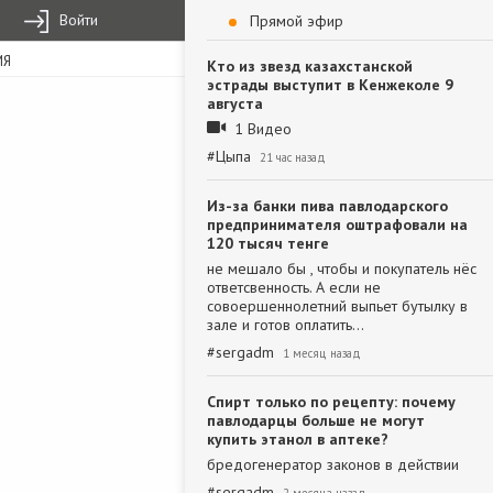
Войти
Прямой эфир
ИЯ
Кто из звезд казахстанской
эстрады выступит в Кенжеколе 9
августа
1 Видео
#
Цыпа
21 час назад
Из-за банки пива павлодарского
предпринимателя оштрафовали на
120 тысяч тенге
не мешало бы , чтобы и покупатель нёс
ответсвенность. А если не
совоершеннолетний выпьет бутылку в
зале и готов оплатить…
#
sergadm
1 месяц назад
Спирт только по рецепту: почему
павлодарцы больше не могут
купить этанол в аптеке?
бредогенератор законов в действии
#
sergadm