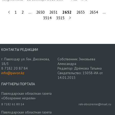
1
2
…
2650
2651
2652
2653
2654
…
3514
3515
КОНТАКТЫ РЕДАКЦИИ
г. Павлодар ул. Ген. Дюсенова,
Собственник: Зиновьева
18/3
Александра
8 7182 20 87 84
Редактор: Дрёмова Татьяна
info@pavon.kz
Свидетельство: 15058-ИА от
14.01.2015
ПАРТНЕРЫ ПОРТАЛА
Павлодарская областная газета
«Обозрение недели»
8 7182 61 80 14
rek-obozrenie@mail.ru
Павлодарская областная газета