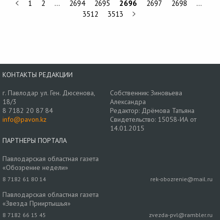
1
2
…
2694
2695
2696
2697
2698
…
3512
3513
КОНТАКТЫ РЕДАКЦИИ
г. Павлодар ул. Ген. Дюсенова,
Собственник: Зиновьева
18/3
Александра
8 7182 20 87 84
Редактор: Дрёмова Татьяна
info@pavon.kz
Свидетельство: 15058-ИА от
14.01.2015
ПАРТНЕРЫ ПОРТАЛА
Павлодарская областная газета
«Обозрение недели»
8 7182 61 80 14
rek-obozrenie@mail.ru
Павлодарская областная газета
«Звезда Прииртышья»
8 7182 66 15 45
zvezda-pvl@rambler.ru