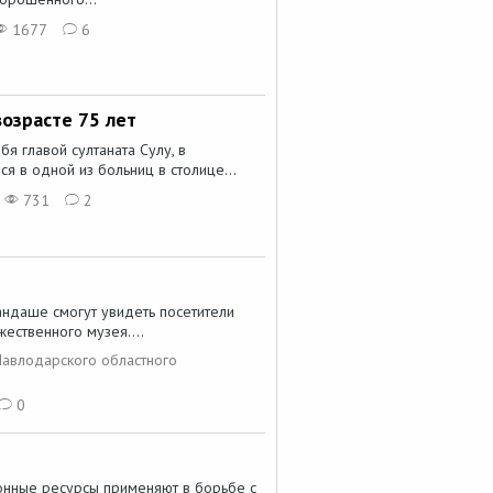
1677
6
возрасте 75 лет
я главой султаната Сулу, в
ся в одной из больниц в столице...
731
2
рандаше смогут увидеть посетители
ественного музея....
авлодарского областного
0
нные ресурсы применяют в борьбе с