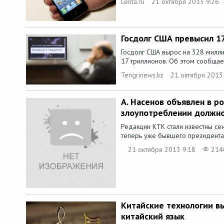
Lenta.ru
21 октября 2013 9:26
Госдолг США превысил 1
Госдолг США вырос на 328 милл
17 триллионов. Об этом сообщает
Tengrinews.kz
21 октября 2013
А. Насенов объявлен в р
злоупотреблении должн
Редакции КТК стали известны с
теперь уже бывшего президента 
21 октября 2013 9:18
214
Китайские технологии в
китайский язык