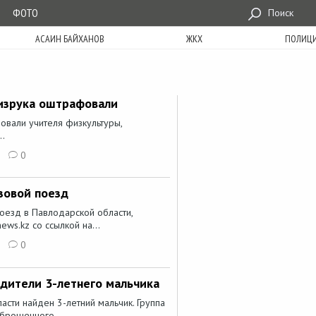
ФОТО
Поиск
АСАИН БАЙХАНОВ
ЖКХ
ПОЛИЦ
изрука оштрафовали
овали учителя физкультуры,
..
0
зовой поезд
оезд в Павлодарской области,
ws.kz со ссылкой на...
0
одители 3-летнего мальчика
асти найден 3-летний мальчик. Группа
брошенного...