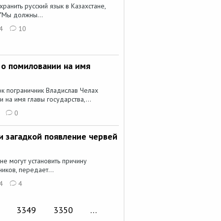
ранить русский язык в Казахстане,
 "Мы должны...
4
10
 о помиловании на имя
к пограничник Владислав Челах
на имя главы государства,...
0
и загадкой появление червей
е могут установить причину
иков, передает...
4
4
3349
3350
…