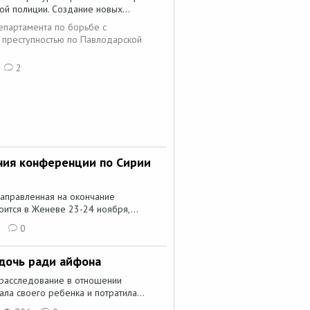
й полиции. Создание новых...
партамента по борьбе с
 преступностью по Павлодарской
2
ния конференции по Сирии
аправленная на окончание
оится в Женеве 23-24 ноября,...
0
 дочь ради айфона
 расследование в отношении
ла своего ребенка и потратила...