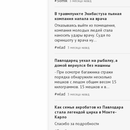
#
Somik
3 месяца назад
В травмпункте Экибастуза пьяная
компания напала на врача
Отказываясь выйти из помещения,
компания молодых людей стала
наносить удары врачу. Судя по
скриншоту у врача ну…
#
wlad
3 месяца назад
Павлодарец уехал на рыбалку, а
домой вернулся без машины
- При осмотре багажника стражи
порядка обнаружили несколько
мешков с лещом общим весом 15
килограммов. 15 мешков и в…
#
wlad
3 месяца назад
Как семья акробатов из Павлодара
стала легендой цирка в Монте-
Карло
Спасибо за подробности