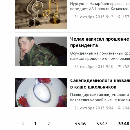
Нурсултан Назарбаев призвал сох
передает ИА Новости-Казахстан.
21 октября 2013 9:12
137
Челах написал прошение
президента
Осужденный на пожизненный сро
написал прошение о помиловании 
21 октября 2013 9:10
752
Санэпидемиологи назвал
в каше школьников
Павлодарские санэпидемиологи н
появления червей в каше школьн
21 октября 2013 9:04
104
1
2
…
3346
3347
3348