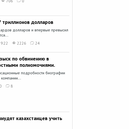
706
0
7 триллионов долларов
иардов долларов и впервые превысил
ся...
 9:22
2226
24
озыск по обвинению в
остными полномочиями.
енсационные подробности биографии
компании...
0
8
ынудят казахстанцев учить