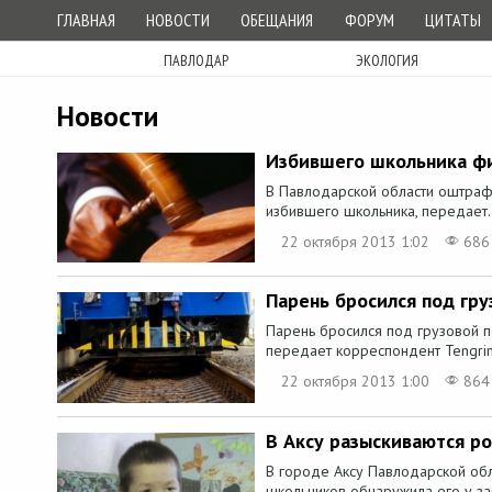
ГЛАВНАЯ
НОВОСТИ
ОБЕЩАНИЯ
ФОРУМ
ЦИТАТЫ
ПАВЛОДАР
ЭКОЛОГИЯ
Новости
Избившего школьника ф
В Павлодарской области оштраф
избившего школьника, передает.
22 октября 2013 1:02
686
Парень бросился под гру
Парень бросился под грузовой п
передает корреспондент Tengrine
22 октября 2013 1:00
864
В Аксу разыскиваются р
В городе Аксу Павлодарской обл
школьников обнаружила его у за