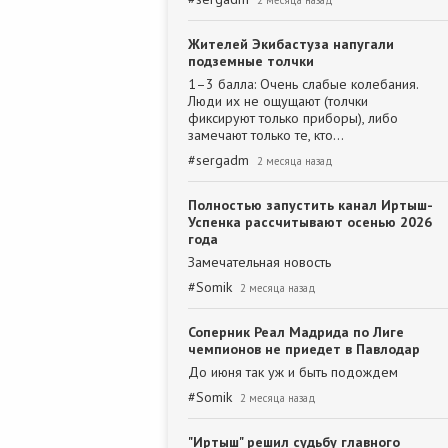
2 месяца назад
Жителей Экибастуза напугали
подземные толчки
1–3 балла: Очень слабые колебания.
Люди их не ощущают (толчки
фиксируют только приборы), либо
замечают только те, кто…
#
sergadm
2 месяца назад
Полностью запустить канал Иртыш-
Успенка рассчитывают осенью 2026
года
Замечательная новость
#
Somik
2 месяца назад
Соперник Реал Мадрида по Лиге
чемпионов не приедет в Павлодар
До июня так уж и быть подождем
#
Somik
2 месяца назад
"Иртыш" решил судьбу главного