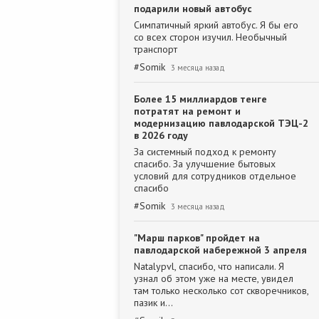
подарили новый автобус
Симпатичный яркий автобус. Я бы его
со всех сторон изучил. Необычный
транспорт
#
Somik
3 месяца назад
Более 15 миллиардов тенге
потратят на ремонт и
модернизацию павлодарской ТЭЦ-2
в 2026 году
За системный подход к ремонту
спасибо. За улучшение бытовых
условий для сотрудников отдельное
спасибо
#
Somik
3 месяца назад
"Марш парков" пройдет на
павлодарской набережной 3 апреля
Natalypvl, спасибо, что написали. Я
узнал об этом уже на месте, увидел
там только несколько сот скворечников,
пазик и…