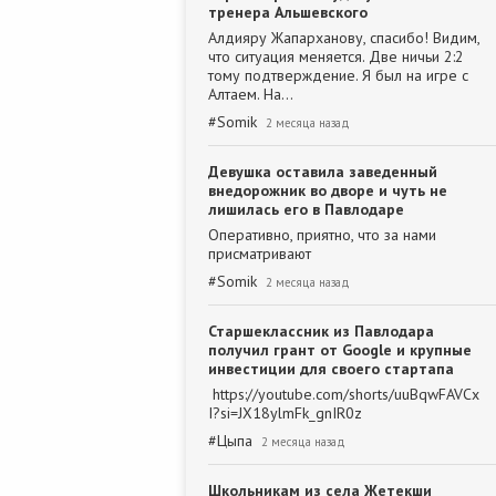
тренера Альшевского
Алдияру Жапарханову, спасибо! Видим,
что ситуация меняется. Две ничьи 2:2
тому подтверждение. Я был на игре с
Алтаем. На…
#
Somik
2 месяца назад
Девушка оставила заведенный
внедорожник во дворе и чуть не
лишилась его в Павлодаре
Оперативно, приятно, что за нами
присматривают
#
Somik
2 месяца назад
Старшеклассник из Павлодара
получил грант от Google и крупные
инвестиции для своего стартапа
https://youtube.com/shorts/uuBqwFAVCx
I?si=JX18ylmFk_gnIR0z
#
Цыпа
2 месяца назад
Школьникам из села Жетекши