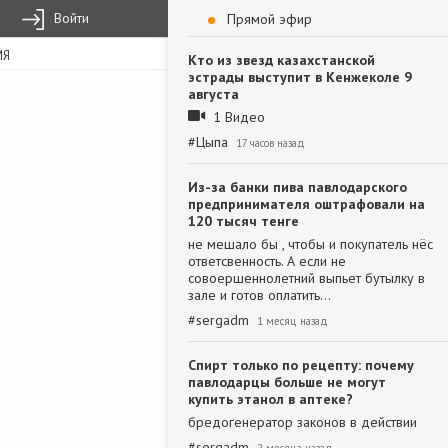
Войти
Прямой эфир
ИЯ
Кто из звезд казахстанской
эстрады выступит в Кенжеколе 9
августа
1 Видео
#
Цыпа
17 часов назад
Из-за банки пива павлодарского
предпринимателя оштрафовали на
120 тысяч тенге
не мешало бы , чтобы и покупатель нёс
ответсвенность. А если не
совоершеннолетний выпьет бутылку в
зале и готов оплатить…
#
sergadm
1 месяц назад
Спирт только по рецепту: почему
павлодарцы больше не могут
купить этанол в аптеке?
бредогенератор законов в действии
#
sergadm