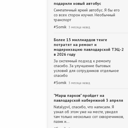
подарили новый автобус
Симпатичный яркий автобус. Я бы его
со всех сторон изучил. Необычный
транспорт
#
Somik
3 месяца назад
Более 15 миллиардов тенге
потратят на ремонт и
модернизацию павлодарской ТЭЦ-2
в 2026 году
За системный подход к ремонту
спасибо. За улучшение бытовых
условий для сотрудников отдельное
спасибо
#
Somik
3 месяца назад
"Марш парков" пройдет на
павлодарской набережной 3 апреля
Natalypvl, спасибо, что написали. Я
узнал об этом уже на месте, увидел
там только несколько сот скворечников,
пазик и…