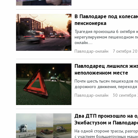
В Павлодаре под колеса
пенсионерка
Трагедия произошла 6 октября н
нерегулируемом пешеходном пе
онлайн....
Павлодар-онлайн
7 октября 20
Павлодарец лишился жиз
неположенном месте
Почти шесть тысяч пешеходов по
дорожного движения, переходя п
Павлодар-онлайн
30 сентября 
Два ДТП произошло на 
Экибастузом и Павлодар
На одной стороне трассы, разг
с участием большегрузных машин,