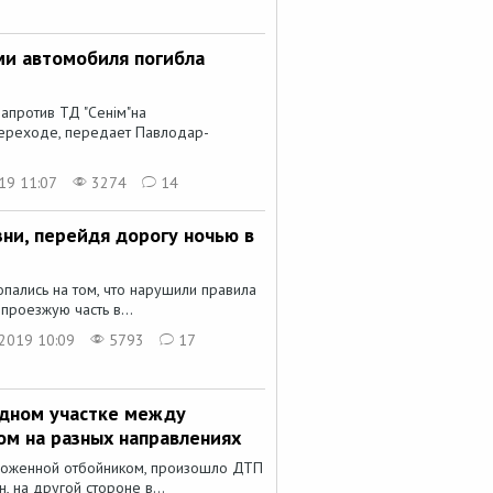
ми автомобиля погибла
апротив ТД "Сенім"на
реходе, передает Павлодар-
19 11:07
3274
14
ни, перейдя дорогу ночью в
пались на том, что нарушили правила
роезжую часть в...
2019 10:09
5793
17
одном участке между
ом на разных направлениях
ороженной отбойником, произошло ДТП
 на другой стороне в...