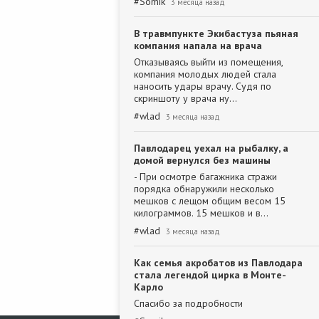
#
Somik
3 месяца назад
В травмпункте Экибастуза пьяная
компания напала на врача
Отказываясь выйти из помещения,
компания молодых людей стала
наносить удары врачу. Судя по
скриншоту у врача ну…
#
wlad
3 месяца назад
Павлодарец уехал на рыбалку, а
домой вернулся без машины
- При осмотре багажника стражи
порядка обнаружили несколько
мешков с лещом общим весом 15
килограммов. 15 мешков и в…
#
wlad
3 месяца назад
Как семья акробатов из Павлодара
стала легендой цирка в Монте-
Карло
Спасибо за подробности