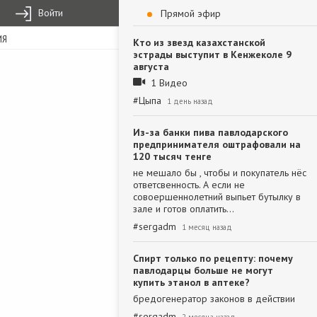
Войти
Прямой эфир
ИЯ
Кто из звезд казахстанской
эстрады выступит в Кенжеколе 9
августа
1 Видео
#
Цыпа
1 день назад
Из-за банки пива павлодарского
предпринимателя оштрафовали на
120 тысяч тенге
не мешало бы , чтобы и покупатель нёс
ответсвенность. А если не
совоершеннолетний выпьет бутылку в
зале и готов оплатить…
#
sergadm
1 месяц назад
Спирт только по рецепту: почему
павлодарцы больше не могут
купить этанол в аптеке?
бредогенератор законов в действии
#
sergadm