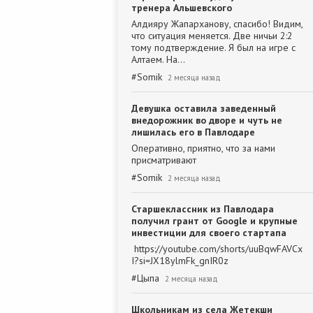
тренера Альшевского
Алдияру Жапарханову, спасибо! Видим,
что ситуация меняется. Две ничьи 2:2
тому подтверждение. Я был на игре с
Алтаем. На…
#
Somik
2 месяца назад
Девушка оставила заведенный
внедорожник во дворе и чуть не
лишилась его в Павлодаре
Оперативно, приятно, что за нами
присматривают
#
Somik
2 месяца назад
Старшеклассник из Павлодара
получил грант от Google и крупные
инвестиции для своего стартапа
https://youtube.com/shorts/uuBqwFAVCx
I?si=JX18ylmFk_gnIR0z
#
Цыпа
2 месяца назад
Школьникам из села Жетекши