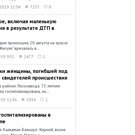
2019 12:54
7233
0
ое, включая маленькую
ия в результате ДТП в
ия произошла 20 августа на трассе
игули" врезалась в...
019 9:52
2477
2
ки женщины, погибшей под
т свидетелей происшествия
в районе Лесозавода. 72-летняя
а госпитализирована, но...
019 11:36
2034
1
госпитализированы в
уле
 Калкаман-Баянаул- Керней, возле
шины Nissan Almera и...