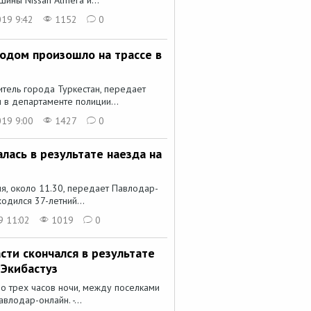
019 9:42
1152
0
одом произошло на трассе в
итель города Туркестан, передает
 в департаменте полиции...
019 9:00
1427
0
лась в результате наезда на
я, около 11.30, передает Павлодар-
одился 37-летний...
9 11:02
1019
0
ти скончался в результате
-Экибастуз
о трех часов ночи, между поселками
влодар-онлайн. -...