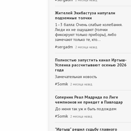
2 месяца назад
Жителей Экибастуза напугали
подземные толчки
1–3 балла: Очень слабые колебания.
Люди их не ощущают (толчки
фиксируют только приборы), либо
замечают только те, кто…
#
sergadm
2 месяца назад
Полностью запустить канал Иртыш-
Успенка рассчитывают осенью 2026
года
Замечательная новость
#
Somik
2 месяца назад
Соперник Реал Мадрида по Лиге
чемпионов не приедет в Павлодар
До июня так уж и быть подождем
#
Somik
2 месяца назад
"Иртыш" решил судьбу главного