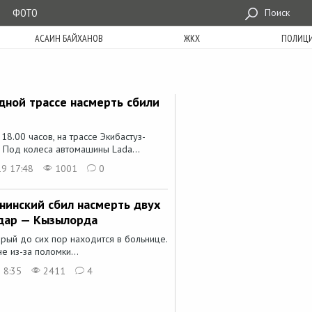
ФОТО
Поиск
АСАИН БАЙХАНОВ
ЖКХ
ПОЛИЦ
дной трассе насмерть сбили
8.00 часов, на трассе Экибастуз-
 Под колеса автомашины Lada...
19 17:48
1001
0
нинский сбил насмерть двух
одар — Кызылорда
орый до сих пор находится в больнице.
е из-за поломки...
 8:35
2411
4