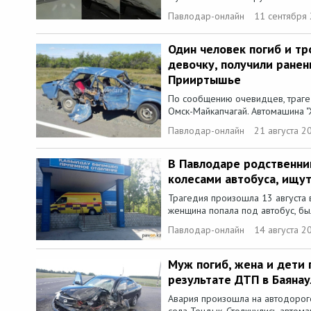
Павлодар-онлайн
11 сентября 
Один человек погиб и тр
девочку, получили ранен
Прииртышье
По сообщению очевидцев, трагед
Омск-Майкапчагай. Автомашина "Ж
Павлодар-онлайн
21 августа 2
В Павлодаре родственни
колесами автобуса, ищу
Трагедия произошла 13 августа 
женщина попала под автобус, был
Павлодар-онлайн
14 августа 2
Муж погиб, жена и дети 
результате ДТП в Баяна
Авария произошла на автодороге
села Тендык. Столкнулись автома