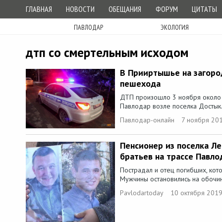
ГЛАВНАЯ
НОВОСТИ
ОБЕЩАНИЯ
ФОРУМ
ЦИТАТЫ
ПАВЛОДАР
ЭКОЛОГИЯ
дтп со смертельным исходом
В Прииртышье на загоро
пешехода
ДТП произошло 3 ноября около 1
Павлодар возле поселка Достык.
Павлодар-онлайн
7 ноября 20
Пенсионер из поселка Ле
братьев на трассе Павл
Пострадал и отец погибших, кот
Мужчины остановились на обочин
Pavlodartoday
10 октября 2019