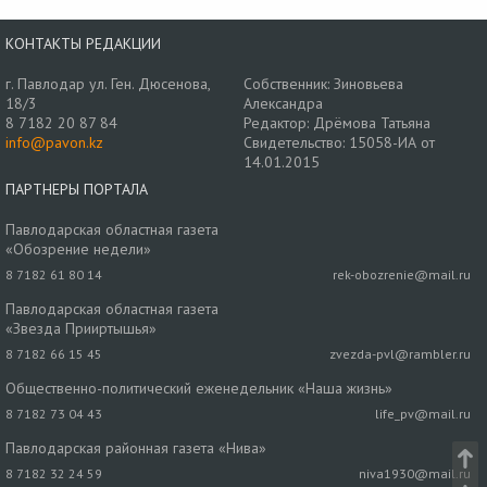
КОНТАКТЫ РЕДАКЦИИ
г. Павлодар ул. Ген. Дюсенова,
Собственник: Зиновьева
18/3
Александра
8 7182 20 87 84
Редактор: Дрёмова Татьяна
info@pavon.kz
Свидетельство: 15058-ИА от
14.01.2015
ПАРТНЕРЫ ПОРТАЛА
Павлодарская областная газета
«Обозрение недели»
8 7182 61 80 14
rek-obozrenie@mail.ru
Павлодарская областная газета
«Звезда Прииртышья»
8 7182 66 15 45
zvezda-pvl@rambler.ru
Общественно-политический еженедельник «Наша жизнь»
8 7182 73 04 43
life_pv@mail.ru
Павлодарская районная газета «Нива»
8 7182 32 24 59
niva1930@mail.ru