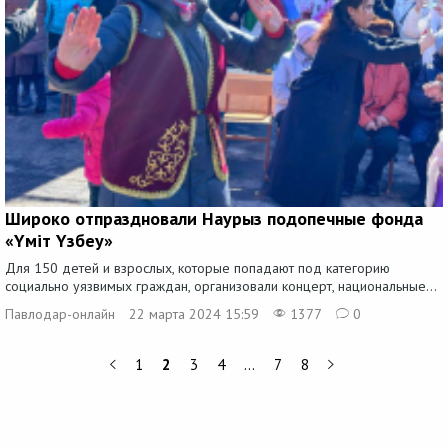
Широко отпраздновали Наурыз подопечные фонда
«Yмiт Yзбеу»
Для 150 детей и взрослых, которые попадают под категорию
социально уязвимых граждан, организовали концерт, национальные...
Павлодар-онлайн
22 марта 2024 15:59
1377
0
1
2
3
4
…
7
8