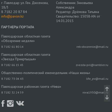
г. Павлодар ул. Ген. Дюсенова,
Собственник: Зиновьева
18/3
Александра
8 7182 20 87 84
Редактор: Дрёмова Татьяна
info@pavon.kz
Свидетельство: 15058-ИА от
14.01.2015
ПАРТНЕРЫ ПОРТАЛА
Павлодарская областная газета
«Обозрение недели»
8 7182 61 80 14
rek-obozrenie@mail.ru
Павлодарская областная газета
«Звезда Прииртышья»
8 7182 66 15 45
zvezda-pvl@rambler.ru
Общественно-политический еженедельник «Наша жизнь»
8 7182 73 04 43
life_pv@mail.ru
Павлодарская районная газета «Нива»
8 7182 32 24 59
niva1930@mail.ru