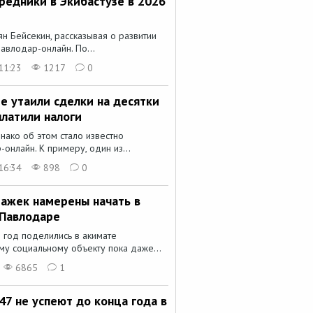
редники в Экибастузе в 2026
н Бейсекин, рассказывая о развитии
авлодар-онлайн. По...
11:23
1217
0
е утаили сделки на десятки
платили налоги
нако об этом стало известно
онлайн. К примеру, один из...
16:34
898
0
тажек намерены начать в
 Павлодаре
 год поделились в акимате
му социальному объекту пока даже...
6865
1
7 не успеют до конца года в