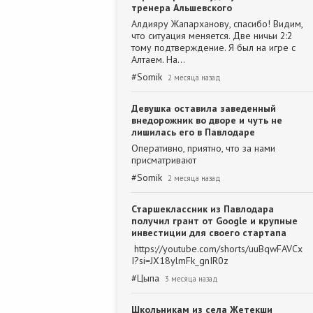
тренера Альшевского
Алдияру Жапарханову, спасибо! Видим,
что ситуация меняется. Две ничьи 2:2
тому подтверждение. Я был на игре с
Алтаем. На…
#
Somik
2 месяца назад
Девушка оставила заведенный
внедорожник во дворе и чуть не
лишилась его в Павлодаре
Оперативно, приятно, что за нами
присматривают
#
Somik
2 месяца назад
Старшеклассник из Павлодара
получил грант от Google и крупные
инвестиции для своего стартапа
https://youtube.com/shorts/uuBqwFAVCx
I?si=JX18ylmFk_gnIR0z
#
Цыпа
3 месяца назад
Школьникам из села Жетекши