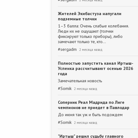
2 месяца назад
Жителей Экибастуза напугали
подземные толчки
1–3 балла: Очень слабые колебания.
Люди их не ощущают (толчки
фиксируют только приборы), либо
замечают только те, кто…
#
sergadm
2 месяца назад
Полностью запустить канал Иртыш-
Успенка рассчитывают осенью 2026
года
Замечательная новость
#
Somik
2 месяца назад
Соперник Реал Мадрида по Лиге
чемпионов не приедет в Павлодар
До июня так уж и быть подождем
#
Somik
2 месяца назад
"Иртыш" решил судьбу главного