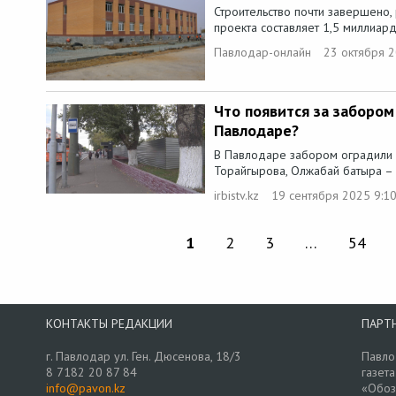
Строительство почти завершено,
проекта составляет 1,5 миллиарда
Павлодар-онлайн
23 октября 2
Что появится за забором
Павлодаре?
В Павлодаре забором оградили 
Торайгырова, Олжабай батыра – в
irbistv.kz
19 сентября 2025 9:1
1
2
3
…
54
КОНТАКТЫ РЕДАКЦИИ
ПАРТ
г. Павлодар ул. Ген. Дюсенова, 18/3
Павло
8 7182 20 87 84
газета
info@pavon.kz
«Обоз