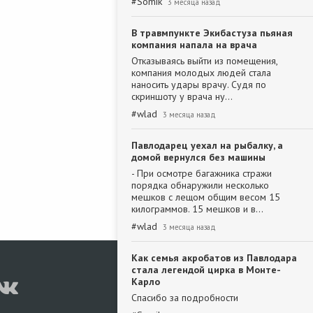
#
Somik
3 месяца назад
В травмпункте Экибастуза пьяная
компания напала на врача
Отказываясь выйти из помещения,
компания молодых людей стала
наносить удары врачу. Судя по
скриншоту у врача ну…
#
wlad
3 месяца назад
Павлодарец уехал на рыбалку, а
домой вернулся без машины
- При осмотре багажника стражи
порядка обнаружили несколько
мешков с лещом общим весом 15
килограммов. 15 мешков и в…
#
wlad
3 месяца назад
Как семья акробатов из Павлодара
стала легендой цирка в Монте-
Карло
Спасибо за подробности