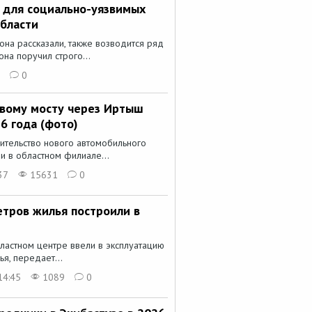
т для социально-уязвимых
бласти
она рассказали, также возводится ряд
она поручил строго...
0
вому мосту через Иртыш
6 года (фото)
ительство нового автомобильного
и в областном филиале...
37
15631
0
етров жилья построили в
ластном центре ввели в эксплуатацию
я, передает...
14:45
1089
0