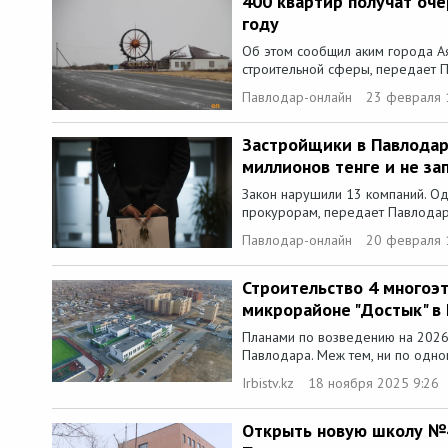
400 квартир получат оче
году
Об этом сообщил аким города Ая
строительной сферы, передает П
Павлодар-онлайн
23 февраля 
Застройщики в Павлодар
миллионов тенге и не за
Закон нарушили 13 компаний. Од
прокурорам, передает Павлодар-
Павлодар-онлайн
20 февраля 
Строительство 4 многоэ
микрорайоне "Достык" в
Планами по возведению на 2026
Павлодара. Меж тем, ни по одно
Irbistv.kz
18 ноября 2025 9:26
Открыть новую школу №4