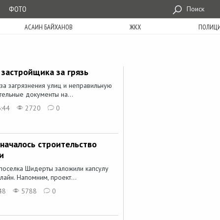
ФОТО
Поиск
АСАИН БАЙХАНОВ
ЖКХ
ПОЛИЦ
 застройщика за грязь
-за загрязнения улиц и неправильную
ельные документы на...
:44
2720
0
началось строительство
и
 поселка Шидерты заложили капсулу
айн. Напомним, проект...
48
5788
0