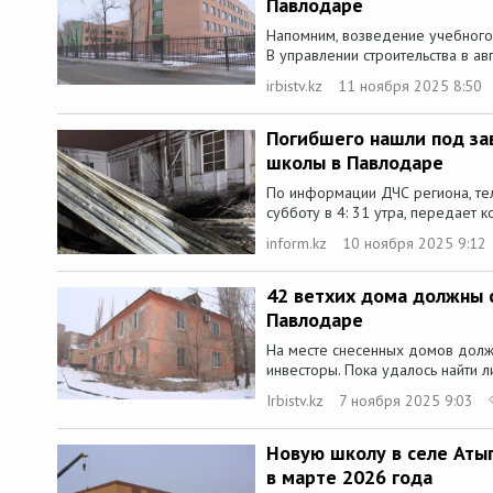
Павлодаре
Напомним, возведение учебного 
В управлении строительства в авг
irbistv.kz
11 ноября 2025 8:50
Погибшего нашли под за
школы в Павлодаре
По информации ДЧС региона, те
субботу в 4: 31 утра, передает к
inform.kz
10 ноября 2025 9:12
42 ветхих дома должны с
Павлодаре
На месте снесенных домов долж
инвесторы. Пока удалось найти л
Irbistv.kz
7 ноября 2025 9:03
Новую школу в селе Аты
в марте 2026 года