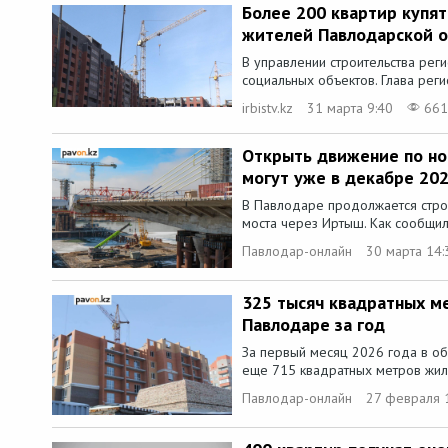
Более 200 квартир купя
жителей Павлодарской о
В управлении строительства реги
социальных объектов. Глава реги
irbistv.kz
31 марта 9:40
661
Открыть движение по но
могут уже в декабре 202
В Павлодаре продолжается стро
моста через Иртыш. Как сообщил
Павлодар-онлайн
30 марта 14:
325 тысяч квадратных м
Павлодаре за год
За первый месяц 2026 года в об
еще 715 квадратных метров жиль
Павлодар-онлайн
27 февраля 