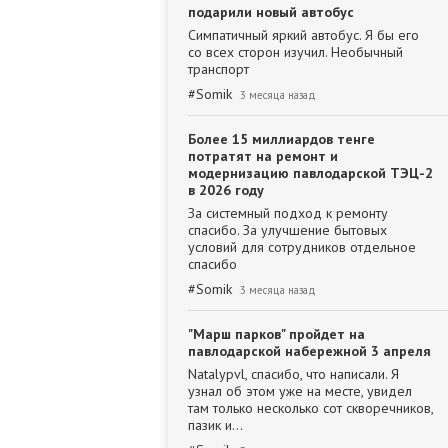
подарили новый автобус
Симпатичный яркий автобус. Я бы его
со всех сторон изучил. Необычный
транспорт
#
Somik
3 месяца назад
Более 15 миллиардов тенге
потратят на ремонт и
модернизацию павлодарской ТЭЦ-2
в 2026 году
За системный подход к ремонту
спасибо. За улучшение бытовых
условий для сотрудников отдельное
спасибо
#
Somik
3 месяца назад
"Марш парков" пройдет на
павлодарской набережной 3 апреля
Natalypvl, спасибо, что написали. Я
узнал об этом уже на месте, увидел
там только несколько сот скворечников,
пазик и…