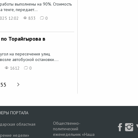
 работы выполнены на 90%. Стоимость
 тенге, передает...
025 12:02
833
0
 по Торайгырова в
угол на пересечения улиц
озле автобусной остановки....
0
1612
0
55
НЕРЫ ПОРТАЛА
Общественно-
дарская областная
политический
еженедельник «Наша
рение недели»