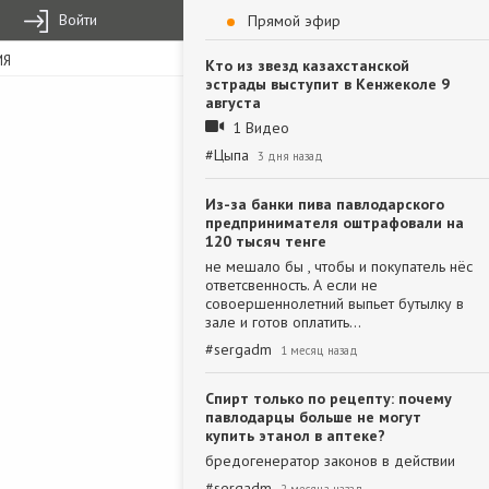
Войти
Прямой эфир
ИЯ
Кто из звезд казахстанской
эстрады выступит в Кенжеколе 9
августа
1 Видео
#
Цыпа
3 дня назад
Из-за банки пива павлодарского
предпринимателя оштрафовали на
120 тысяч тенге
не мешало бы , чтобы и покупатель нёс
ответсвенность. А если не
совоершеннолетний выпьет бутылку в
зале и готов оплатить…
#
sergadm
1 месяц назад
Спирт только по рецепту: почему
павлодарцы больше не могут
купить этанол в аптеке?
бредогенератор законов в действии
#
sergadm