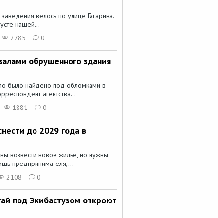
заведения велось по улице Гагарина.
усте нашей...
2785
0
валами обрушенного здания
ло было найдено под обломками в
орреспондент агентства...
1881
0
нести до 2029 года в
ны возвести новое жилье, но нужны
ишь предпринимателя,...
2108
0
гай под Экибастузом откроют