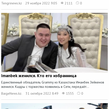
Tengrinews.kz
29 ноября 2022 9:05
2111
0
Imanbek женился. Кто его избранница
Единственный обладатель Grammy из Казахстана Иманбек Зейкенов
женился. Кадры с торжества появились в Сети, передаёт...
BaigeNews.kz.
31 октября 2022 8:49
1555
0