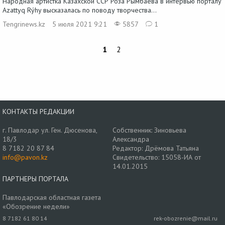
Народная артистка Казахской ССР Роза Рымбаева в интервью порталу
Azattyq Rýhy высказалась по поводу творчества...
Tengrinews.kz
5 июля 2021 9:21
5857
1
1
2
КОНТАКТЫ РЕДАКЦИИ
г. Павлодар ул. Ген. Дюсенова,
Собственник: Зиновьева
18/3
Александра
8 7182 20 87 84
Редактор: Дрёмова Татьяна
info@pavon.kz
Свидетельство: 15058-ИА от
14.01.2015
ПАРТНЕРЫ ПОРТАЛА
Павлодарская областная газета
«Обозрение недели»
8 7182 61 80 14
rek-obozrenie@mail.ru