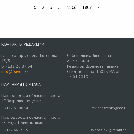
1
2
3
…
1806
1807
КОНТАКТЫ РЕДАКЦИИ
г. Павлодар ул. Ген. Дюсенова,
Собственник: Зиновьева
18/3
Александра
8 7182 20 87 84
Редактор: Дрёмова Татьяна
info@pavon.kz
Свидетельство: 15058-ИА от
14.01.2015
ПАРТНЕРЫ ПОРТАЛА
Павлодарская областная газета
«Обозрение недели»
8 7182 61 80 14
rek-obozrenie@mail.ru
Павлодарская областная газета
«Звезда Прииртышья»
8 7182 66 15 45
zvezda-pvl@rambler.ru