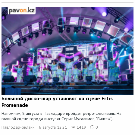
Большой диско-шар установят на сцене Ertis
Promenade
Напомним, 8 августа в Павлодаре пройдет ретро-фестиваль. На
главной сцене города выступят Серик Мусалимов, "Винтаж",...
Павлодар-онлайн
6 августа 12:21
1419
0